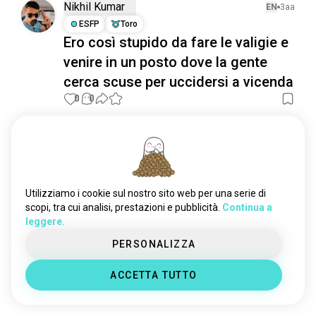
freaksonly
278 anime
Nikhil Kumar
EN
3aa
pensierinotturni
266 anime
ESFP
Toro
Ero così stupido da fare le valigie e
thinkerontoilet
221 anime
pensieroprofondo
180 anime
venire in un posto dove la gente
curiosità
177 anime
cerca scuse per uccidersi a vicenda
ciboperlapensiero
163 anime
0
0
angosciaesistenziale
158 anime
coscienzaquantistica
157 anime
Incontra Persone
thoughtsoflife
142 anime
Nuove
thoughtexperiments
101 anime
50.000.000+
DOWNLOAD
pensierodioggi
89 anime
Utilizziamo i cookie sul nostro sito web per una serie di
svegliati
85 anime
scopi, tra cui analisi, prestazioni e pubblicità.
Continua a
leggere.
percezione
84 anime
riflessioni
80 anime
PERSONALIZZA
mythoughts
78 anime
ACCETTA TUTTO
libero_pensiero
78 anime
libero_pensiero
75 anime
pensieri3dinotte
71 anime