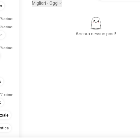
Migliori - Oggi
no
78 anime
08 anime
Ancora nessun post!
te
78 anime
Incontra Persone
Nuove
50.000.000+
DOWNLOAD
o
77 anime
o
ziale
stica