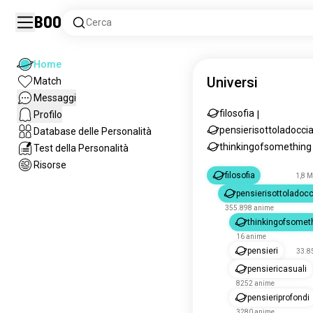
Boo
Cerca
Home
Universi
Match
Messaggi
filosofia
Profilo
|
pensierisottoladocci
Database delle Personalità
thinkingofsomething
Test della Personalità
Risorse
filosofia
1,8 M
pensierisottoladocc
355.898 anime
thinkingofsomet
16 anime
pensieri
33.8
pensiericasuali
8252 anime
pensieriprofondi
3280 anime