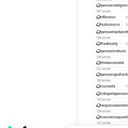
pensierodelgior
391 anime
riflessivo
3
subconscio
3
pensieritardanot
305 anime
freaksonly
2
pensierinotturni
266 anime
thinkerontoilet
221 anime
pensieroprofond
180 anime
curiosità
1
ciboperlapensier
163 anime
angosciaesisten
158 anime
coscienzaquanti
157 anime