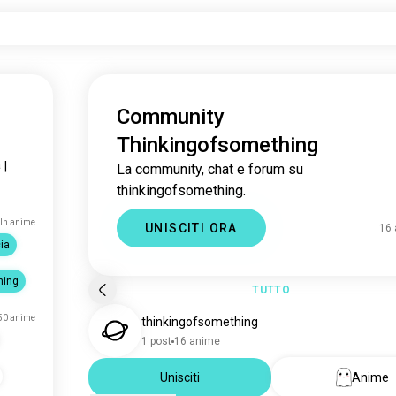
Community
Thinkingofsomething
a
|
La community, chat e forum su
thinkingofsomething.
ln anime
UNISCITI ORA
16
ia
hing
TUTTO
50 anime
thinkingofsomething
1 post
16 anime
Unisciti
Anime