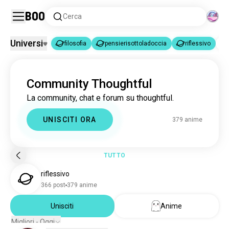
Boo
Cerca
Universi
filosofia
pensierisottoladoccia
riflessivo
filosofia
pensierisottoladoccia
riflessivo
|
|
Community Thoughtful
filosofia
1,8 Mln anime
La community, chat e forum su thoughtful.
pensierisottoladoccia
355.898 anime
riflessivo
378 anime
UNISCITI ORA
379 anime
pensieri
33.850 anime
pensiericasuali
8252 anime
pensieriprofondi
3280 anime
TUTTO
pensierodelgiorno
391 anime
riflessivo
subconscio
308 anime
366 post
379 anime
pensieritardanotte
305 anime
freaksonly
Unisciti
Anime
278 anime
pensierinotturni
266 anime
Migliori - Oggi