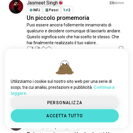
thinkerontoilet
221 anime
Jasmeet Singh
EN
6mm
pensieroprofondo
180 anime
INFJ
Pesci
1
2
Un piccolo promemoria
curiosità
177 anime
Puoi essere ancora follemente innamorato di 
ciboperlapensiero
163 anime
qualcuno e decidere comunque di lasciarlo andare. 
angosciaesistenziale
158 anime
Questo significa solo che hai scelto te stesso. Che 
coscienzaquantistica
157 anime
hai finalmente realizzato il tuo valore...
thoughtsoflife
3
0
142 anime
thoughtexperiments
101 anime
pensierodioggi
89 anime
Jasmeet Singh
EN
6mm
svegliati
85 anime
INFJ
Pesci
1
2
percezione
84 anime
Pensiero Casuale
Utilizziamo i cookie sul nostro sito web per una serie di
riflessioni
80 anime
scopi, tra cui analisi, prestazioni e pubblicità.
Continua a
La disciplina è scegliere tra ciò che vuoi ORA e ciò 
leggere.
mythoughts
78 anime
che vuoi di più....
2
0
libero_pensiero
78 anime
PERSONALIZZA
libero_pensiero
75 anime
ACCETTA TUTTO
pensieri3dinotte
71 anime
Kushal
EN
8mm
riflessione
67 anime
ISTJ
Acquario
8
9
lifethoughts
63 anime