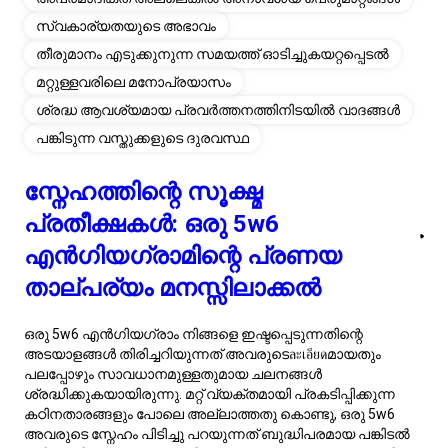
ശ്രദ്ധ ആവശ്യമായ പ്രവർത്തനത്തിനിടയിൽ വാദങ്ങൾ
പങ്കിടുന്ന വസ്തുക്കളുടെ ദുരവസ്ഥ
സ്നേഹത്തിന്റെ സൂക്ഷ്മ
പ്രതീക്ഷകൾ: ഒരു 5w6
എൻഗിയഗ്രാമിന്റെ പ്രണയ
താല്പര്യം മനസ്സിലാക്കൽ
ഒരു 5w6 എൻഗിയഗ്രാം നിങ്ങളെ ഇഷ്ടപ്പെടുന്നതിന്റെ
അടയാളങ്ങൾ തിരിച്ചറിയുന്നത് അവരുടെละเอียดമായതും
പലപ്പോഴും സാവധാനമുള്ളതുമായ ചലനങ്ങൾ
ശ്രദ്ധിക്കുകയായിരുന്നു. മറ്റ് വ്യക്തമായി പ്രകടിപ്പിക്കുന്ന
കഠിനതാരങ്ങളും പോലെ അല്ലാത്തതു കൊണ്ടു, ഒരു 5w6
അവരുടെ സ്നേഹം പിടിച്ചു പറയുന്നത് ബുദ്ധിപരമായ പങ്കിടൽ
വഴിയായി കാണാം, മറ്റ് വഹിക്കുന്ന പുസ്തകങ്ങൾ അല്ലെങ്കിൽ
സിദ്ധാന്തങ്ങൾ ചർച്ച ചെയ്യുക. അവർ നിയന്ത്രിക്കപ്പെടുന്ന,
സുഖകരമായ സാഹചര്യങ്ങളിലും നിങ്ങളോടൊപ്പം കൂടുതൽ
സമയം ചെലവഴിക്കാൻ പോവുകയും ചെയ്യാം, ഇത് അവരുടെ
വിശ്വാസവും നിങ്ങളുടെ സാന്നിധ്യത്തോടുള്ള
ആസ്വാദനവും സൂചിപ്പിക്കുന്നു. മറ്റൊരു മുഖ്യ സൂചകം