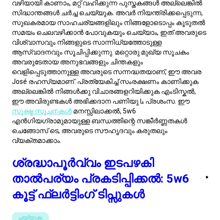
അവരുടേതായ അനുഭവങ്ങളും ചിന്തകളും
വെളിപ്പെടുത്താനുള്ള അവരുടെ സന്നദ്ധതയാണ്, ഈ അവര
José രഹസ്യമാണ്. പ്രത്യേകിച്ച് സംരക്ഷണം കാണിക്കുക
അല്ലെങ്കിൽ നിങ്ങൾക്കു വിചാരങ്ങളറിയിക്കുക എംടിസ്കൽ,
ഈ അവിരുണ്ടകൾ അഭിക്കദാന പണിയു և പ്രശംസ. ഈ
സൂക്ഷ്മ സൂചനകൾ
മനസ്സിലാക്കൽ, 5w6
എൻഗിയഗ്രാമുമായുള്ള ബന്ധത്തിന്റെ സങ്കീർണ്ണതകൾ
ചെങ്ങോസ് ടെ, അവരുടെ സൗഹൃദവും കരുതലും
വ്യക്തമാക്കാം.
ശ്രദ്ധാപൂർവ്വം ഇടപഴകി
താൽപര്യം പ്രകടിപ്പിക്കൽ: 5w6
കൂട്ട് ഫ്ലർട്ടിംഗ് ടിപ്സുകൾ
ചയ്യുക:
ആഴത്തിലുള്ള, അർത്ഥവത്തായ സംഭാഷണങ്ങളിൽ
ഏർപ്പെടുക.
സ്വാർഥ്യമായ വിവരങ്ങൾ അല്ലെങ്കിൽ സിദ്ധാന്തങ്ങൾ
പങ്കിടുക.
അവരുടെ താൽപര്യങ്ങളെക്കുറിച്ച് സത്യസന്ധമായ
കൗതുകം കാണിക്കുക.
സമകാലികമായ洞察ങ്ങളും വീക്ഷണങ്ങളും നൽകുക.