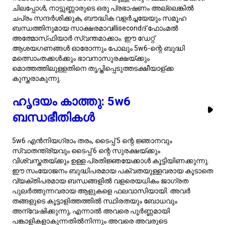
പുലർത്തുന്നവരായ ആളുകളെ ഫലവാസിയായി. അവർ
തങ്ങളുടെ കൂട്ടാളിത്തത്തിൽ സ്ഥിരതയും ബോധവും
അന്വേഷിക്കുന്നു, എന്നാൽ അവരെ പൂർണ്ണമായി
പങ്കാളികളാകുന്നതിൽനിന്നും അവരെ അവരുടെ
ബന്ധങ്ങളിൽ സുരക്ഷിതമാക്കുന്നതിനും തടയുന്ന
ഭയങ്ങളുണ്ടായിരിക്കും. 5w6-കൾ അനുഭവിക്കുന്ന
വ്യത്യസ്തമായ ഭയങ്ങളെ ഈ മാർഗ്ഗനിർദ്ദേശം വിശകലനം
ചെയ്ത്, ഈ ഭയങ്ങൾ പ്രണയത്തിലുളള സാഹചര്യങ്ങളിൽ
എങ്ങനെയാണു പ്രകടമാകുന്നത് തെളിയിക്കുകയും, കൂടുതൽ
ആരോഗ്യമുള്ളതും തൃപ്തികരവുമായ ബന്ധങ്ങൾക്കായി
അവയെ ഫലപ്രദമായി കുറയ്ക്കാനുള്ള നയങ്ങൾ
നൽകുകയും ചെയ്യുന്നു.
5w6 ന്റെ രഹസ്യ ആഗ്രഹങ്ങൾ
ടൈപ്പ് 5w6 എൻനിയാഗ്രാമുകളിൽ ബുദ്ധിപരമായ
കൗതുകവും സുരക്ഷാപ്രതയം നേടാനുള്ള ആകുലതയും
ഉൾചേർന്നിരിക്കുന്നു. അവരുടെ പകച്ച മുഖത്തിന്റെ
അടിയിലായി, അവജ്ഞയും തയ്യാറാകാത്തതും പേടിക്കുന്ന
ഒരു അന്തസ്സാഹചര്യത്തിനായുള്ള ആഗ്രഹം മൂടിക്കിടക്കുന്നു.
അവരുവാണി വിജ്ഞാനത്തിലേക്കുള്ള അന്വേഷനം
കാണിച്ചാൽ അതിൽ അവർ പൊതിയുന്നു,
സുരക്ഷിതമായിരിയ്ക്കാനുള്ള ആവശ്യം കണ്ടുപിടിക്കുന്നു.
അവരുടെ അറിവിനായി ശ്രമിച്ചു കൊണ്ടിരിക്കുന്നതിന് വില