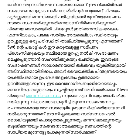
മിശ്രിതം ഉണ്ട്, ഇത് അവരെ ചിന്താപരവും തന്ത്രപരവുമായ
സമീപനത്തോടെ ലോകത്ത് നയിക്കാൻ അനുവദിക്കുന്നു. ഈ
സ്ത്രീകൾ സാധാരണയായി ആന്തരമുഖരായവരാണ്,
അറിവിനെയും മനസ്സിലാക്കലിനെയും മറ്റെല്ലാംക്കാൾ
വിലമതിക്കുന്നു, കൂടാതെ അവർക്ക് ആഴത്തിലുള്ള ചിന്തയും
പ്രശ്നപരിഹാരവും ആവശ്യമായ മേഖലകളിലേക്ക്
ആകർഷണം ഉണ്ടാകാറുണ്ട്. അവരുടെ 6-വിംഗ് വിശ്വസ്തതയും
സുരക്ഷിതത്വത്തിനുള്ള ആഗ്രഹവും ചേർക്കുന്നു, അവരെ
വിശ്വസനീയമായ സുഹൃത്തുക്കളും പങ്കാളികളുമാക്കുന്നു,
അവർ എപ്പോഴും ഏതെങ്കിലും സംഭവത്തിനും
തയ്യാറായിരിക്കും.
സാമൂഹിക സാഹചര്യങ്ങളിൽ, 5w6 സ്ത്രീകൾ ആദ്യം
സംവൃതരായി തോന്നാം, പക്ഷേ അവരുടെ സൂക്ഷ്മമായ
നിരീക്ഷണ കഴിവുകളും洞察പരമായ കാഴ്ചപ്പാടുകളും അവരെ
ആകർഷകമായ സംഭാഷണക്കാരാക്കുന്നു, അവർക്ക്
സുഖകരമായപ്പോൾ. അവർ ഏതെങ്കിലും ഗ്രൂപ്പിലെ ശാന്തമായ
ശക്തികേന്ദ്രങ്ങളാണ്, നന്നായി പരിഗണിച്ച ഉപദേശങ്ങളും
പരിഹാരങ്ങളും നൽകുന്നു. സ്വാതന്ത്ര്യത്തിനും
സ്വയംപര്യാപ്തതയ്ക്കും ഉള്ള അവരുടെ സ്വാഭാവിക
പ്രവണത അവരുടെ 6-വിംഗിന്റെ ബന്ധത്തിനും
സമൂഹത്തിനും വേണ്ടിയുള്ള ആവശ്യം കൊണ്ട്
സുതാര്യമാണ്, ഏകാന്തതയും സാമൂഹിക ഇടപെടലും