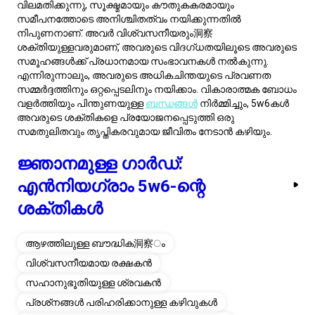
നവീനമായ പരിഹാരങ്ങൾ നൽകുന്നു.
പ്രശ്ന പരിഹാരകൻ ബൗദ്ധിക അന്വേഷണത്തെ
വിലമതിക്കുന്നു, സൂക്ഷ്മമായും കൗതുകകരമായും
സമീപനത്തോടെ അനിശ്ചിതത്വം നയിക്കുന്നതിൽ
നിപുണനാണ്. അവർ വിശ്വസനീയരും洞察
ശക്തിയുള്ളവരുമാണ്, അവരുടെ വിദഗ്ധതയിലൂടെ അവരുടെ
സമൂഹങ്ങൾക്ക് പ്രധാനമായ സംഭാവനകൾ നൽകുന്നു.
എന്നിരുന്നാലും, അവരുടെ അധികചിന്തയുടെ പ്രവണത
സമ്മർദ്ദത്തിനും ഒറ്റപ്പെടലിനും നയിക്കാം. വികാരാത്മക ബോധം
വളർത്തിയും പിന്തുണയുള്ള
ബന്ധങ്ങൾ
നിർമ്മിച്ചും, 5w6കൾ
അവരുടെ ശക്തികളെ പ്രയോജനപ്പെടുത്തി ഒരു
സമതുലിതവും തൃപ്തികരവുമായ ജീവിതം നേടാൻ കഴിയും.
ജ്ഞാനമുള്ള ഗാർഡ്:
എൻനിയഗ്രാം 5w6-ന്റെ
ശക്തികൾ
ആഴത്തിലുള്ള ബൗദ്ധിക洞察ം
വിശ്വസനീയമായ രക്ഷകൻ
സഹാനുഭൂതിയുള്ള ശ്രവകൻ
പ്രശ്‌നങ്ങൾ പരിഹരിക്കാനുള്ള കഴിവുകൾ