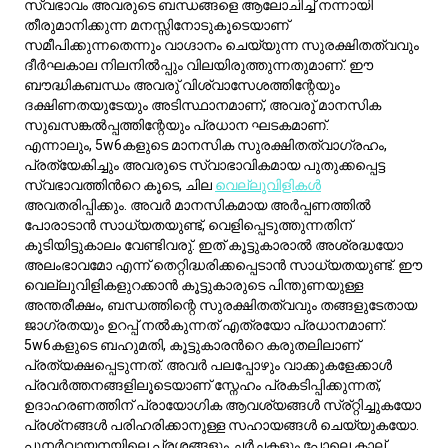
വെല്ലുവിളികളുറക്കാൻ കൂട്ടുകാരുടെ പിന്തുണയുള്ള
അന്തരീക്ഷം, ബന്ധത്തിന്റെ സുരക്ഷിതത്വവും തങ്ങളുടേതായ
ജാഗ്രതയും ഉറപ്പ് നൽകുന്നത് എത്രയോ പ്രധാനമാണ്.
5w6കളുടെ ബഹുമതി, കൂട്ടുകാരന്‍റെ കരുതലിലാണ്
പ്രത്യക്ഷപ്പെടുന്നത്. അവർ പലപ്പോഴും വാക്കുകളേക്കാൾ
പ്രവർത്തനങ്ങളിലൂടെയാണ് സ്നേഹം പ്രകടിപ്പിക്കുന്നത്,
ഉദാഹരണത്തിന് പ്രായോഗിക ആവശ്യങ്ങൾ സ്ര്റ്റിച്ചുകയോ
പ്രശ്‌നങ്ങൾ പരിഹരിക്കാനുള്ള സഹായങ്ങൾ ചെയ്യുകയോ.
പുനർവായനയിലെ പ്രശ്നങ്ങളും ചർച്ചകളും പോലെ കാല്
നൽകുന്ന പ്രവർത്തനങ്ങൾ അവരുടെ സ്നേഹ
തത്ത്വശാസ്ത്രത്തിൽ വലിയ പങ്ക് വഹിക്കും. ഈ
പ്രവർത്തനങ്ങൾ അവരുടെ ബൗദ്ധിക ഉല്ലാസനിലയിൽ
തൃപ്തിപെടുത്തുകയും ആഭ്യന്തരബന്ധങ്ങളുടെ ദൃഢം
കൊണ്ടുവരികയും, കൂടെ, അവരുടെ സമർപ്പണത്തിന്നും
പരിചരയ്ക്കും ബന്ധത്തിൽ ശക്തി നൽകുകയും ചെയ്യും.
5w6 പൊരുത്തം ഗൈഡ്
ബന്ധങ്ങളുടെ സങ്കീർണ്ണ ലോകത്ത്, നിങ്ങളുടെ എനിയഗ്രാം
തരം പൊരുത്തം മനസ്സിലാക്കുന്നത് ഗെയിം-
ചേഞ്ചറായിരിക്കും. 5w6 ആയി തിരിച്ചറിയുന്നവർക്കായി,
നിങ്ങളുടെ പ്രത്യേകതയുള്ള കൗതുകവും ജാഗ്രതയും
പങ്കിടുന്ന പങ്കാളിയെ കണ്ടെത്തുന്നത് അനിവാര്യമാണ്. 5w6-
കൾക്ക് മറ്റ് എനിയഗ്രാം തരംകളുമായി പൊരുത്തം എങ്ങനെ