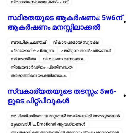
സ്ഥിരതയുടെ ആകർഷണം: 5w6ന്
ആകർഷണം മനസ്സിലാക്കൽ
ബൗദ്ധിക ചലഞ്ച്
വികാരപരമായ സുരക്ഷ
പ്രായോഗിക പിന്തുണ
പങ്കിടുന്ന താൽപര്യങ്ങൾ
സ്വതന്ത്രത
വിശകലന മനോഭാവം
നിശ്ചയദാർഢ്യം- പ്രതിബദ്ധത
തർക്കത്തിലെ യുക്തിബോധം
സ്വകാര്യതയുടെ തടസ്സം: 5w6-
ളുടെ പിറ്റ്പീവുകൾ
അപ്രതീക്ഷിതമായ മാറ്റങ്ങൾ അല്ലെങ്കിൽ അത്ഭുതങ്ങൾ
മുഖാവരUHച Emotional ആവശ്യങ്ങൾ
അപ്രമാദികത അല്ലെങ്കിൽ അനാവശ്യ പെരുമാറ്റങ്ങൾ
സ്വകാര്യതയുടെ അഭാവം
തീരുമാനം എടുക്കുനുന്ന സമയത്ത് ഓടിച്ചുകയറ്റപ്പെടൽ
മറ്റുള്ളവരിലെ മനോപ്രയാസം