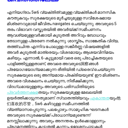
ഉൾക്കൊള്ളുമ്പോൾ, അവർ അവരുടെ ആശയങ്ങൾ
നേട്ടമാക്കാൻ സഹായിക്കാം, അവരെയും
സ്ഥിതിചെയ്യുന്നതും മാനസികമായി സംതൃപ്തതയും
ഉറപ്പാക്കാനുമാകാം. അവരാൽ ഉത്തരവാദിത്വമുള്ള
അധികാരികളായും നിരൂപകമായ കഴിവുകളും സംരക്ഷണ
മനോഭാവങ്ങളും ഒന്നിചേർത്ത്, അവർക്ക് കാര്യക്ഷമമായ
മുഴുവനായ ഉപയോഗങ്ങൾ ഉണ്ടാക്കാം.
5w6 ഹാംഗ്ഔട്ട് സ്പോട്ട്
타입 5w6s, വിശകലനാത്മകവും സൂക്ഷ്മവുമായ സ്വഭാവത്തിന്
പ്രശസ്ത
മായവ, അവരുടെ ബുദ്ധിയെ ഉത്തേജിപ്പിക്കാനും
സുരക്ഷിതത്വത്തിന്റെ അനുഭവം നൽകാനും hangout കൾ
വാഗ്ദാനം ചെയ്യുന്നു. ശാസ്ത്ര മ്യൂസിയങ്ങൾ
സുപ്രധാനവാണ്, ഇവതിന്റെ കൗതുകത്തോട്
പൊരുത്തപ്പെടുന്ന വാസ്തവപരമായ പ്രദർശനങ്ങളാണ്
ഇവയ്ക്ക് വാഗ്ദാനം ചെയ്യുന്നത്. എസ്കേപ്പ് മുറികൾ അവരുടെ
പ്രശ്നപരിഹാര നൈപുണ്യങ്ങളെ ആകർഷിക്കുന്നു, ബൗദ്ധിക
വെല്ലുവിളികളെ ടീം സഹകരണത്തോട് ചേർത്തുവേയ്ക്കുന്നു.
ചരിത്ര ടൂറുകൾ പാഠഭാഗത്തെ പറയുന്ന ഘടനാത്മകമായ
പരീക്ഷണമാണ്, ചരിത്രം ഇപ്പോൾ എങ്ങനെ രൂപം
കൊടുക്കുന്നുവെന്ന് മനസ്സിലാക്കുന്നതിനെ
പ്രാവർത്തികമാക്കുന്നു. ബുക്സ്റ്റോർ outings