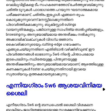
5w6 ന്റെ പങ്കാളികൾ ഈ കരുതലുള്ള സമീപനം
പ്രശംസിക്കുകയും സ്ഥിരമായ ഉറപ്പു നൽകി സംഭാഷണം
മെച്ചപ്പെടുത്താൻ സഹായിക്കുകയും ചെയ്യുക. ഇവരുടെ
സംഭാഷണങ്ങൾ സാധാരണയായി തർക്കവും യുക്തിയുമായി
അടിസ്ഥിതമായിരിക്കും, അവർ വൈയക്തിക പിന്തുണയെയും
യുക്തിപരമായ ഉപദേശങ്ങളുടേതും ഉത്തമമായ
ഉറവിടങ്ങളാക്കുന്നു. ഈ വൈഥോഗിക ബുദ്ധിയോടൊപ്പം
മാനസിക ഊഷ്മളതയും സൃഷ്ടിക്കുന്നത് അനിവാര്യമാണ്, 5w6
പ്രമുഖർ
മാനസിക ബന്ധം
, സുരക്ഷ എന്നിവയും താല്പര്യം
വയ്ക്കുന്നു. വികാരങ്ങളെക്കുറിച്ച് തുറന്ന സംഭാഷണവും
രചനാത്മകമായ അവസരങ്ങളിലൂടെ ഇവർക്ക് മതിയായ വേദി
നൽകാവുന്നതാണ്. ഈ നിഷ്കളങ്കമായ സമ്ബന്ധപെടൽ
ശൈലിയുമായി പൊരുത്തപ്പെടുന്നതും മനസിലാക്കുന്നതും
ബുദ്ധിമാനായും സംവേദനാത്മകമായും ബന്ധത്തിന്റെ
സാധ്യത മുന്നോട്ടു പോകുന്നത് സാര്ധമാണ്.
5w6 സ്ത്രീകളുടെ ആകർഷകമായ
മനസ്സുകൾ
5w6 വ്യക്തിത്വം ഉള്ള സ്ത്രീകളെ സാധാരണയായി അവരുടെ
അശാന്തമായ കൗതുകവും വിശകലന കഴിവും കൊണ്ട്
വിശേഷിപ്പിക്കാറുണ്ട്. അവർക്ക് ബൗദ്ധിക ആഴവും സൂക്ഷ്മമായ,
എന്നാൽ പിന്തുണയുള്ള സ്വഭാവവും ഉള്ള ഒരു അതുല്യമായ