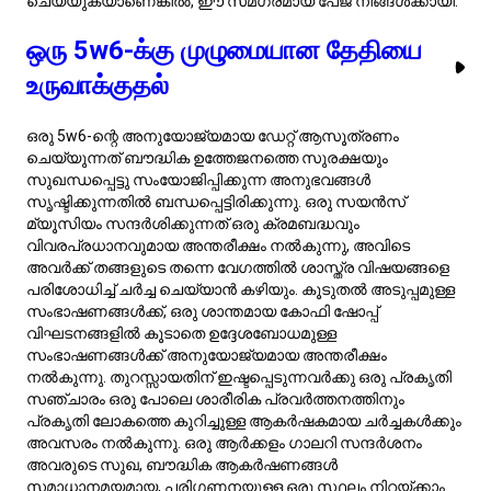
നൽകുന്നു. തുറസ്സായതിന് ഇഷ്ടപ്പെടുന്നവർക്കു ഒരു പ്രകൃതി
സഞ്ചാരം ഒരു പോലെ ശാരീരിക പ്രവർത്തനത്തിനും
പ്രകൃതി ലോകത്തെ കുറിച്ചുള്ള ആകർഷകമായ ചർച്ചകള്‍ക്കും
അവസരം നൽകുന്നു. ഒരു ആർക്കളം ഗാലറി സന്ദർശനം
അവരുടെ സുഖ, ബൗദ്ധിക ആകർഷണങ്ങൾ
സമാധാനമയമായ, പരിഗണനയുള്ള ഒരു സ്ഥലം നിറയ്ക്കാം.
ചിലപ്പോൾ, നാട്ടുണ്ണാരുടെ ഒരു പ്രഭാഷണം അല്ലെങ്കിൽ
ചപ്രം സന്ദർശിക്കുക, ബൗദ്ധിക വളർച്ചയേയും സമൂഹ
ബന്ധത്തിനുമായ സാക്ഷരമാവillisecondദ് ഫോംമൽ
അത്മോസ്‌ഫിയാർ സ്വന്തമാക്കാം. ഈ ഡേറ്റ്
ആശയഗണങ്ങൾ ഓരോന്നും പോലും 5w6-ന്റെ ബുദ്ധി
മത്സൊംതക്കൾക്കും ഭാവനാസുരക്ഷയ്ക്കും
മൊത്തത്തിലുള്ളതിനെ തൃപ്തിപ്പെടുത്തടക്ഷീയാള്ക്ക
കുസ്തരാകുന്നു.
ഹൃദയം കാത്തു: 5w6
ബന്ധഭീതികൾ
5w6 എൻനിയഗ്രാം തരം, ടൈപ്പ് 5 ന്റെ ജ്ഞാനവും
സ്വാതന്ത്ര്യവും ടൈപ്പ് 6 ന്റെ സുരക്ഷയ്ക്കും
വിശ്വസ്തതയ്ക്കും ഉള്ള പ്രതിജ്ഞയേക്കാൾ കൂട്ടിയിണക്കുന്നു.
ഈ സംയോജനം ബുദ്ധിപരമായ പക്വതയുള്ളവരായ കൂടാതെ
വ്യക്തിപരമായ ബന്ധങ്ങളിൽ വളരെയധികം ജാഗ്രത