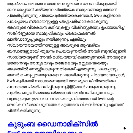
5w6 വ്യക്തിത്വ തരം, ടൈപ്പ് 5ന്റെ വിശകലനാത്മകവും
അന്തർമുഖവുമായ സ്വഭാവവും ടൈപ്പ് 6ന്റെ വിശ്വസ്തതയും
സുരക്ഷാ-ലക്ഷ്യമായ സവിശേഷതകളും ചേർന്നതാണ്,
കുടുംബ ഡൈനാമിക്‌സിൽ ഒരു പ്രത്യേക പങ്ക് വഹിക്കുന്നു.
കുട്ടികളായിരിക്കുമ്പോൾ, 5w6കൾക്ക് അറിവിനും
മനസ്സിലാക്കലിനും ശക്തമായ ആഗ്രഹം കാണിക്കാറുണ്ട്, ഇത്
അവരെ ചോദ്യങ്ങളോടും നിരീക്ഷണങ്ങളോടും
ഉള്ളവരാക്കുന്നു. അവർ ഏകാന്തമായ കളി ഇഷ്ടപ്പെടുകയോ
അവരുടെ താൽപ്പര്യങ്ങൾ ആഴത്തിൽ അന്വേഷിക്കാൻ
അനുവദിക്കുന്ന പ്രവർത്തനങ്ങളിൽ ഏർപ്പെടുകയോ
ചെയ്യാം. സഹോദരങ്ങളായിരിക്കുമ്പോൾ, അവർ
ശാന്തമായതും വിശ്വസനീയവുമായവരായിരിക്കും,
ആവശ്യമുള്ളപ്പോൾ പിന്തുണയോ ഉപദേശമോ നൽകാൻ
ഇടയ്ക്കിടെ ഇടപെടും, എങ്കിലും ഒരു സംവൃതമായ രീതിയിൽ.
അവരുടെ ചിന്തകളിലേക്ക് പിൻവാങ്ങാനുള്ള പ്രവണത
ചിലപ്പോൾ അകന്നുപോയതെന്നു തെറ്റിദ്ധരിക്കപ്പെടാം, പക്ഷേ
കുടുംബാംഗങ്ങളോടുള്ള അവരുടെ വിശ്വസ്തത
ആഴത്തിലുള്ളതാണ്. മാതാപിതാക്കളായിരിക്കുമ്പോൾ, 5w6കൾ
കുട്ടികളെ വളർത്തുന്നതിൽ കൂടുതൽ വിശകലനാത്മകമായ
സമീപനം സ്വീകരിക്കാറുണ്ട്, അവരുടെ കുട്ടികളിൽ
സ്വാതന്ത്ര്യത്തെയും വിമർശനാത്മക ചിന്തയെയും
വിലമതിക്കുന്നു. അവർ അന്വേഷണത്തെയും പഠനത്തെയും