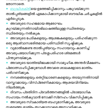
വുമാൽക്കേണ്ട താൽപ്പര്യവും സഹായവും കാണിച്ച്
അവരുപയോഗിക്കുന്ന പ്രശ്നപരിഹാര ശ്രമങ്ങൾ
പിന്തുണയ്ക്കുക.
അവരുടെ യാത്രയിലേക്കായി സാമൂഹിക അന്തർവീക്ഷണം
പ്രോത്സാഹിപ്പിക്കുമ്പോൾ അവരെ ശാലകളോടെ മാത്രം
പരിഗണിക്കുക.
നമ്പരങ്ങളെയും തെറ്റിദ്ധാരണകളെയും തടയുന്നതിനായി
വാസ്തവമായും വിസ്പ്രേണികമായും ആശയവിനിമയം
നിലർത്തുക.
ദിവസം പ്രതിദിന പ്രവർത്തനങ്ങളിൽ പ്രായോഗിക
സഹായം നൽകുവാൻ നോക്കി സ്‌നേഹം വികസിപ്പിക്കുക.
അവരുടെ സ്വകാര്യത ബഹുമാനിക്കുക, അവരുടെ
സമയത്തു മാത്രം തുറക്കാനവരെ അനുവദിക്കുക.
അവരുടെ നേട്ടങ്ങൾ ആഘോഷിക, അവ്ചേറിനെ
ഉത്തേജിപ്പിച്ചതിലൂടെ പിന്തുണ പ്രദർശിപ്പിക്കുക.
5w6ന്റെ ആവേശങ്ങളെ
അന്വേഷിക്കുന്നു
ശാസ്ത്രവും ഗവേഷണവും
ടെക്നോളജിയും പ്രോഗ്രാമിംഗും