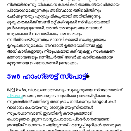
വായനുതിന്മകളും, പങ്കിടാനുള്ള സാഹിത്യ താൽപ്പര്യങ്ങളും,
browsingനും അനുയോജ്യമായ അന്തരീക്ഷം നൽകുന്നു.
അക്കാദമിക് ലക്ചറുകൾ വിദഗ്ധ ജ്ഞാനം
കൈവരിക്കാനുടെയും cutting-edge ഗവേഷണം
എങ്ങുചെയ്യുന്നതിനെ എതിരിടാൻ വഴിക്കിഴിവുണ്ട്. ഈ
പ്രവർത്തനങ്ങൾ ഓരോന്നും 5w6 നിന്റെ ചിന്താപരമായ
ഇടപെടലിനും സ്ഥിരതയുള്ള, പിന്തുണയുള്ള
അന്തരീക്ഷത്തിനും അനുയോജ്യമായവയാണ്, ആഴത്തിലുള്ള
കണക്ഷനുകൾ foster ചെയ്യുന്നതിനായി ഇവയെ
സുതാര്യവും ഉത്തകമായതുമാക്കുന്നു.
എന്നിയഗ്രാം 5w6 ആശയവിനിമയ
ശൈലി
എനീയഗ്രാം 5w6 ന്റെ ബന്ധപെടൽ ശൈലി വിശകലന
ബുദ്ധിയും ജാഗ്രതയോടെയുള്ള സുരക്ഷാന്വേഷണവും
ചേർന്ന ഒരു സവിശേഷ സംയോജനമാണ്. ഈ വ്യക്തികൾ
സംഭാഷണങ്ങളുടെ സമീപനം രീതിപൂർവവുമാണ്, വിഷയം
പൂർണ്ണമായി മനസിലാക്കി പരിച്ചയിക്കാൻ മുമ്പ് ആലോചനം
നടത്തി സംസാരിക്കുന്നതിനെയാണ് നിർബന്ധിക്കുന്നത്.
പ്രണയ ബന്ധങ്ങളിൽ ചിലപ്പോൾ ഇത് മാനസിക അകലം
എന്നറിവാകാം, പക്ഷേ സത്യം അവരെല്ലാം സ്ഥിരതയും
ഉറപ്പുമുള്ള ഒരു പരിസ്ഥിതി താല്പര്യപ്പെടുന്നു എന്നതാണ്.