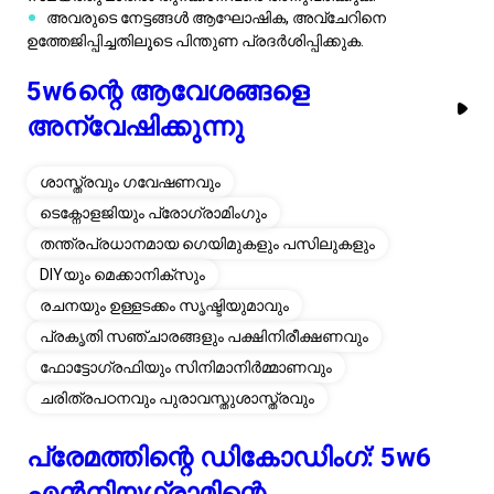
തന്ത്രപ്രധാനമായ ഗെയിമുകളും പസിലുകളും
DIYയും മെക്കാനിക്സും
രചനയും ഉള്ളടക്കം സൃഷ്ടിയുമാവും
പ്രകൃതി സഞ്ചാരങ്ങളും പക്ഷിനിരീക്ഷണവും
ഫോട്ടോഗ്രഫിയും സിനിമാനിർമ്മാണവും
ചരിത്രപഠനവും പുരാവസ്തുശാസ്ത്രവും
പ്രേമത്തിന്റെ ഡികോഡിംഗ്: 5w6
എൻനിയഗ്രാമിന്റെ
ഹൃദയസ്പർശിയായ
പ്രകടനങ്ങൾ
ഗുണമേന്മയുള്ള സമയം
സേവന പ്രവർത്തനങ്ങൾ
പ്രാമാണികതയുടെ വാക്കുകൾ
ശാരീരിക സ്പർശം
സമ്മാനങ്ങൾ
ഹാർത്ഥവും മനസ്സും ഒരുമിപ്പിക്കൽ:
5w6കളുടെ സ്നേഹ