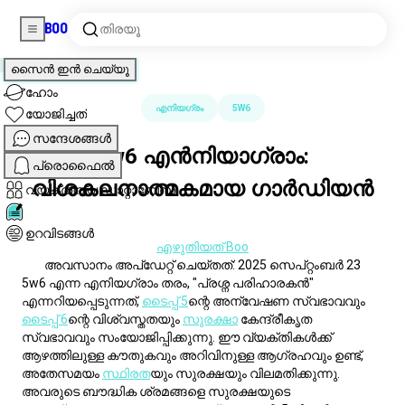
Boo
തിരയൂ
എന്നേഗ്രാം
5w6 എൻനിയാഗ്രാം: വിശകലനാത്മകമായ ഗാർഡിയൻ
സംഗ്രഹം
എനിയഗ്രം
5W6
5w6 എൻനിയാഗ്രാം:
വിശകലനാത്മകമായ
ഗാർഡിയൻ
എഴുതിയത് Boo
അവസാനം അപ്ഡേറ്റ് ചെയ്തത്: 2025 സെപ്റ്റംബർ 23
5w6 എന്ന എനിയഗ്രാം തരം, "പ്രശ്ന പരിഹാരകൻ"
എന്നറിയപ്പെടുന്നത്,
ടൈപ്പ് 5
ന്റെ അന്വേഷണ സ്വഭാവവും
ടൈപ്പ് 6
ന്റെ വിശ്വസ്തതയും
സുരക്ഷ
ാ കേന്ദ്രീകൃത
സ്വഭാവവും സംയോജിപ്പിക്കുന്നു. ഈ വ്യക്തികൾക്ക്