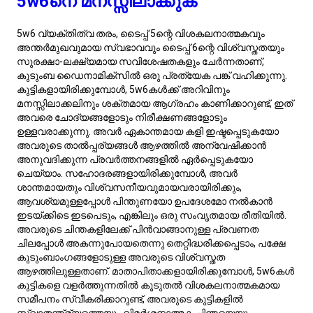
പ്രോത്സാഹിപ്പിക്കുന്നു, അതേസമയം സ്ഥിരതയുള്ള
സുരക്ഷിതമായ അന്തരീക്ഷം നൽകുന്നു. അവരുടെ
മാതാപിതൃത്വ ശൈലി കർശനമായ ശാസനയേക്കാൾ
കാരണവും മനസ്സിലാക്കലും പ്രാധാന്യമർപ്പിക്കുന്നു,
അവരുടെ കുട്ടികളിൽ കൗതുകബോധം വളർത്തുന്നു.
ബന്ധങ്ങളിൽ, 5w6കൾ വിശ്വസ്തതയും ബൗദ്ധിക ബന്ധവും
മുൻ‌തൂക്കം നൽകുന്ന സമർപ്പിത പങ്കാളികളാണ്, തുറന്ന
ആശയവിനിമയത്തെയും വിശ്വാസത്തെയും വിലമതിക്കുന്നു.
5w6 സൗഹൃദ ചട്ടക്കൊണ്ട്:
താല്പര്യവും വിശ്വസ്തതയും
തുല്യപ്പെടുത്തുക
Type 5w6-ൽ Type 5 ന്റെ അകന്നുനില്ക്കുന്ന, അറിവു തേടുന്ന
സ്വഭാവവും Type 6 ന്റെ വിശ്വസ്തതയും സുരക്ഷാനിധിഷ്ഠമായ
സ്വഭാവവും കലർത്തിയിരിക്കുന്നു. സൗഹൃത്തുകളിൽ,
അവരുടെ സ്വകാര്യതയോടുള്ള ആവശ്യം ۽
ബുദ്ധികുതുകമുള്ളതായ ബന്ധങ്ങൾ
അന്വേഷിക്കുവാനായിരിക്കും അവർ, എപ്പോഴും
വിശ്വസനീയതയും വിശ്വാസവും നൽകുക. അവരുടെ
വിശ്ലേഷണം കഴിവുകളും സ്വാതന്ത്ര്യവും ബഹുമാനിക്കുന്ന
സുഹൃത്തുകളെയാണ് അവർ ആകർഷിക്കുക, എന്നാൽ