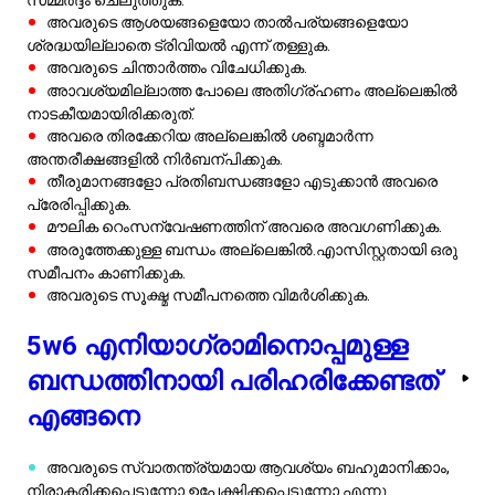
തീരുമാനങ്ങളോ പ്രതിബന്ധങ്ങളോ എടുക്കാൻ അവരെ
പ്രേരിപ്പിക്കുക.
മൗലിക റെംസന്വേഷണത്തിന് അവരെ അവഗണിക്കുക.
അരുത്തേക്കുള്ള ബന്ധം അല്ലെങ്കിൽ.എാസിസ്റ്റതായി ഒരു
സമീപനം കാണിക്കുക.
അവരുടെ സൂക്ഷ്മ സമീപനത്തെ വിമർശിക്കുക.
5w6 എനിയാഗ്രാമിനൊപ്പമുള്ള
ബന്ധത്തിനായി പരിഹരിക്കേണ്ടത്
എങ്ങനെ
അവരുടെ സ്വാതന്ത്ര്യമായ ആവശ്യം ബഹുമാനിക്കാം,
നിരാകരിക്കപ്പെടുന്നോ ഉപേക്ഷിക്കപ്പെടുന്നോ എന്നു
തോന്നാതെ.
ബുദ്ധിശക്തി
യെ ഉത്തേജിപ്പിക്കാനും പങ്കുവയ്‌ക്കുന്ന
താൽപ്പര്യങ്ങളിൽ ഏകോപിക്കാനുമായി ബൗദ്ധിക ചർച്ചകളിൽ
ഏർപ്പെടുക.
അവരുടെ സഹജമായ ആരോഘം
കുറയ്ക്കുന്നതിനായിാഭിലാഷത്തിലുള്ള സ്ഥിരതയും
സ്ഥിരതയും നൽകുക.
അവരുടെ പേടികളെയും ആശങ്കകളെയും പരിഹരിക്കുന്ന
ഒരു ആശ്വാസഭരിതമായ പരിസ്ഥിതി സൃഷ്ടിക്കുക.