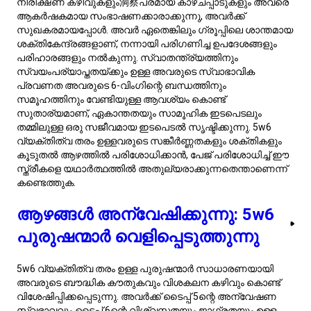
അനുബന്ധമാണ്.
സാമൂഹിക സാഹചര്യങ്ങളിൽ, 5w6 പുരുഷന്മാർ ആദ്യം
സംവൃതരായി തോന്നാം, പക്ഷേ അവർ സാധാരണയായി
സൂക്ഷ്മ നിരീക്ഷകരാണ്, വിവരങ്ങൾ ആഗിരണം ചെയ്യുകയും
ഏർപ്പെടുന്നതിന് മുമ്പ് സാഹചര്യങ്ങളെ വിലയിരുത്തുകയും
ചെയ്യുന്നു. അവരുടെ സംഭാഷണങ്ങൾ സാധാരണയായി洞
察ങ്ങളാൽ സമ്പന്നമാണ്, കാരണം അവർ അവരുടെ അറിവ്
പങ്കിടാനും മറ്റുള്ളവരിൽ നിന്ന് പഠിക്കാനും ആസ്വദിക്കുന്നു.
ഈ വ്യക്തിത്വ തരം ശക്തമായ വിശ്വസ്തതയും
ആശ്രയിക്കാവുന്നവരുമായ ഒരു ബോധം കൊണ്ടും
അടയാളപ്പെടുത്തപ്പെടുന്നു, അവരെ ആശ്രയിക്കാവുന്ന
സുഹൃത്തുക്കളും പങ്കാളികളും ആക്കുന്നു. 5w6 വ്യക്തിത്വ
തരംയുടെ സങ്കീർണ്ണതകളിൽ കൂടുതൽ ആഴത്തിൽ പോകാൻ
താൽപ്പര്യമുള്ളവർക്ക്, സമർപ്പിതമായ പേജ്
അന്വേഷിക്കുന്നത് അവരുടെ അനന്യമായ
സ്വഭാവഗുണങ്ങളും ജീവിതത്തിന്റെ വിവിധ വശങ്ങളിൽ അവ
എങ്ങനെ പ്രകടമാകുന്നു എന്നതിന്റെ കൂടുതൽ സമഗ്രമായ
മനസ്സിലാക്കൽ നൽകും.
5w6 കഥാപാത്രങ്ങൾ:
കെട്ടുകഥയിലെ വിശകലനാത്മക
രക്ഷാധികാരികൾ