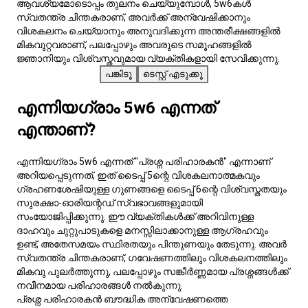
ആഴത്തിലുള്ള കൗതുകവും അറിവിനുള്ള ആഗ്രഹവും ഉണ്ട്,
അതേസമയം
സ്ഥിരത
യും സുരക്ഷയും വിലമതിക്കുന്നു.
അവരുടെ ബൗദ്ധിക ശ്രമങ്ങളെ സുരക്ഷയുടെ
ആവശ്യമോടൊപ്പം തുലനം ചെയ്യുമ്പോൾ, 5w6കൾ
സ്വതന്ത്ര ചിന്തകരാണ്, അവർക്ക് അന്വേഷിക്കാനും
വിശകലനം ചെയ്യാനും അനുവദിക്കുന്ന അന്തരീക്ഷങ്ങളിൽ
മികവുറ്റവരാണ്, പലപ്പോഴും അവരുടെ സമൂഹങ്ങളിൽ
ജ്ഞാനിയും വിശ്വസ്തവുമായ വ്യക്തികളായി സേവിക്കുന്നു.
പങ്കിടൂ
ടെസ്റ്റ് എടുക്കൂ
എന്നിയഗ്രാം 5w6 എന്നത്
എന്താണ്?
എന്നിയഗ്രാം 5w6 എന്നത് "പ്രശ്ന പരിഹാരകൻ" എന്നാണ്
അറിയപ്പെടുന്നത്, ഇത് ടൈപ്പ് 5ന്റെ വിശകലനാത്മകവും
ഗ്രഹണശേഷിയുള്ള ഗുണങ്ങളെ ടൈപ്പ് 6ന്റെ വിശ്വസ്തതയും
സുരക്ഷാ-ഓരിയന്റഡ് സ്വഭാവങ്ങളുമായി
സംയോജിപ്പിക്കുന്നു. ഈ വ്യക്തികൾക്ക് അറിവിനുള്ള
ദാഹവും ചുറ്റുപാടുകളെ മനസ്
ലാക്കാനുള്ള ആഗ്രഹവും
ഉണ്ട്, അതേസമയം സ്ഥിരതയും പിന്തുണയും തേടുന്നു. അവർ
സ്വതന്ത്ര ചിന്തകരാണ്, ഗവേഷണത്തിലും വിശകലനത്തിലും
മികവു പുലർത്തുന്നു, പലപ്പോഴും സങ്കീർണ്ണമായ പ്രശ്നങ്ങൾക്ക്