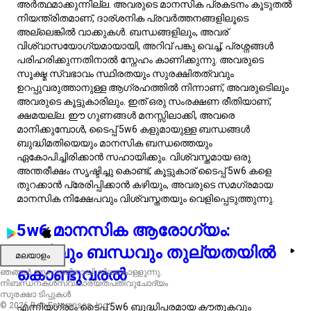
നിർമ്മിക്കാൻ സാമൂഹിക പ്രവർത്തനങ്ങളിൽ ഏർപ്പെടൽ
എന്നിവയിലൂടെ ഇത് നേടാം. അവരുടെ ക്ഷേമത്തിന്റെ എല്ലാ
വശങ്ങളും പോഷിപ്പിച്ച്, 5w6s കൂടുതൽ തുല്യവും
തൃപ്തികരവുമായ ജീവിതം നയിക്കാം.
5w6 കരിയർ ഉൾക്കാഴ്ചകൾ:
വിശകലനപരവും
സുരക്ഷിതവുമായ പാതകൾ
പര്യവേക്ഷണം ചെയ്യുക
എന്നിയഗ്രാം ടൈപ്പ് 5w6 ന്റെ പ്രൊഫഷണൽ ലാൻഡ്‌സ്‌കേപ്പ്
നാവിഗേറ്റ് ചെയ്യുന്നത് അവരുടെ വിശകലന കഴിവുകൾ,
കൗതുകം, സ്ഥിരതയിലുള്ള മുൻഗണന എന്നിവ
പ്രയോജനപ്പെടുത്തുന്നതാണ്. ഗവേഷണ
ശാസ്ത്രജ്ഞൻ
പോലുള്ള ഗവേഷണവും വികസനവും ഉൾപ്പെടുന്ന
കരിയറുകൾ അവരുടെ ശക്തികളുമായി നന്നായി
പൊരുത്തപ്പെടുന്നു, അവരെ അറിവിലും നവീകരണത്തിലും
മുഴുകാൻ അനുവദിക്കുന്നു, അതേസമയം അവരുടെ
പ്രശ്നപരിഹാര കഴിവുകൾ പ്രയോജനപ്പെടുത്തുന്നു. മറ്റൊരു
അനുയോജ്യമായ ഓപ്ഷൻ ഡാറ്റ അനലിസ്റ്റാണ്,
അവിടെയായി അവരുടെ വിശദാംശങ്ങൾക്കുള്ള ശ്രദ്ധയും
സങ്കീർണ്ണമായ ഡാറ്റ
സെ
റ്റുകൾ വിശകലനം ചെയ്യാനുള്ള