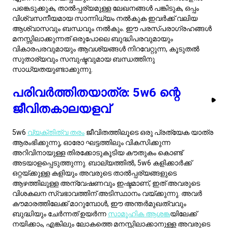
നയിക്കാം, എങ്കിലും ലോകത്തെ മനസ്സിലാക്കാനുള്ള അവരുടെ
ആഗ്രഹം അവരെ സമാനമനസ്കരായ സഹപാഠികളുമായി
ബന്ധപ്പെടാൻ കഴിയുന്ന പ്രത്യേക സമൂഹങ്ങളെ തേടാൻ
പ്രേരിപ്പിക്കുന്നു. പ്രായപൂർത്തിയാകുമ്പോൾ, 5w6 കളിക്കാർ
പലപ്പോഴും സ്രോതസ്സുള്ള പ്രശ്നപരിഹാരകരാകുന്നു,
അവരുടെ വിശകലന കഴിവുകളും വിശ്വസ്തതയും ഉപയോഗിച്ച്
സങ്കീർണ്ണമായ സാമൂഹികവും പ്രൊഫഷണൽ
ലാൻഡ്സ്കേപ്പുകളും നയിക്കുന്നു, എങ്കിലും
സ്വാതന്ത്ര്യത്തിനായുള്ള അവരുടെ ആവശ്യം
ബന്ധങ്ങളുമായി തുലനം ചെയ്യുന്നതിൽ അവർ ബുദ്ധിമുട്ടാൻ
സാധ്യതയുണ്ട്. അവർ മധ്യവയസ്സിലെത്തുമ്പോൾ, അവരുടെ
ജ്ഞാനവും അനുഭവവും തങ്ങളെയും മറ്റുള്ളവരെയും
ആഴത്തിൽ മനസ്സിലാക്കുന്നതിലേക്ക് എത്തുന്നു, പലപ്പോഴും
അവർ ചെറുപ്പതലമുറകളെ ഉപദേശിക്കുന്നു. പ്രായമായപ്പോൾ,
5w6 കളിക്കാർ സാധാരണയായി അവരുടെ ജീവിതത്തിലെ
പഠനത്തെ പ്രതിഫലിപ്പിക്കുന്നു,洞察ങ്ങൾ പങ്കുവെക്കുന്നു,
പുതിയ ബുദ്ധിപരമായ ശ്രമങ്ങൾ അന്വേഷിക്കുമ്പോഴും.
വളർച്ചയുടെ ഈ സമ്പന്നമായ തുണിത്തരങ്ങൾ 5w6 ന്റെ
മൗലിക സ്വഭാവഗുണങ്ങൾ എങ്ങനെ വികസിക്കുന്നു എന്നത്
ചിത്രീകരിക്കുന്നു.
കുടുംബ ഡൈനാമിക്‌സിൽ
5w6നെ മനസ്സിലാക്കുക