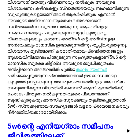
തരം വിഭാവന വസ്തുതയിൽ അവർയ്ക്ക് സമീപണനം
ആവശ്യമുള്ളവർക്കായി കൂടുതൽ അറിവും ബോധവും
തേടാനുള്ള പ്രേരണ നൽകുന്നു. ശാസ്ത്രം, സാങ്കേതിക വിദ്യ,
തത്ത്വചിന്ത എന്നിവ പോലുള്ള സങ്കീർണ്ണ വിഷയങ്ങളിൽ
അവർ കൂടുതൽ മാത്രെയും വിശദമായും ആശയവിനിമയം
കഴിയും. എന്നാൽ, 6-കൂട്ടുമായി വരെ ഒരു പ്രാച്ചികതയുടെ
പാളിഞ്ഞിട്ടുള്ളതാണ്, അവരെ അവരുടെ洞察ങ്ങൾ
പ്രയോഗയോഗ്യമാക്കുന്ന രീതിയിൽ ഡ്രൈവ് ചെയ്യുന്ന
സുരക്ഷയുടെ ഒരു അന്യമായ പ്രക്രിയയുണ്ട്. ഈ മിശ്രണം
അവരെ വിശകലനം ചെയ്യുന്ന, നിരീക്ഷിക്കുന്ന,
വിദഗ്ധമായുള്ളതും അവരുടെ പരിസ്ഥിതിയുടെ
പ്രവർത്തനക്ഷമ
തയും സുരക്ഷയുമുള്ള മേഖലയിൽ
ഉയർത്തിക്കാട്ടുന്നതുമാണ്. സ്വാതന്ത്ര്യവും
ഏകാന്തത
യും他
们喜欢的尽管，5w6 കഴിവുള്ള സമീപനത്തിൽ
വ്യത്യാസപ്പെടുന്നു, പലപ്പോഴും സാമൂഹിക ഘടനകൾ
അവരുടെ സുരക്ഷയ്ക്ക് പ്രാധാന്യമുണ്ടെന്ന്
മനസ്സിലാക്കുന്നു. അവരും അനന്തരം ഉൾക്കൊള്ളാനും
പ്രഗമനത്തിനും കൂടുതൽ കൂന്നും ഉദ്ദേശനപ്പാടുകൾ
നിശ്ചയിക്കുന്നു, വിശകലന ശേഷികൾ താത്പര്യോചിതമായ
പ്രയോഗമാക്കുന്നതും അടിസ്ഥാന ത്തിലെിന്തിനും
ചേർക്കുന്നതും ഏറ്റവും മികച്ചതായി അറിയിക്കുന്നു.
ദുരൂഹതകൾക്ക് വേണ്ടി മറ്റ് കഴിവുകൾ സ്വീകാര്യമായി