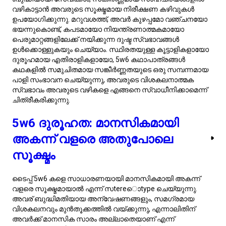
മാനസിക നിക്ഷേപവും വിശ്വസ്തതയും വെളിപ്പെടുത്തുന്നു.
5w6 മാനസിക ആരോഗ്യം:
അറിവും ബന്ധവും തുല്യതയിൽ
കൊണ്ടുവരൽ
എന്നിയഗ്രാം ടൈപ്പ് 5w6 ബുദ്ധിപരമായ കൗതുകവും
സൂക്ഷ്മമായ, സുരക്ഷാ-ഓരിയന്റഡ് മനോഭാവവും ഉള്ള ഒരു
രസകരമായ മിശ്രിതമാണ്. ഈ വ്യക്തികളെ അവരുടെ
ആഴത്തിലുള്ള അറിവിന്റെ ആവശ്യം, പ്രശ്നപരിഹാരത്തിൽ
സൂക്ഷ്മമായ സമീപനം, സ്വാതന്ത്ര്യത്തിനുള്ള സ്വാഭാവിക
ഡ്രൈവ് എന്നിവയാൽ വിശേഷിപ്പിക്കുന്നു. എന്നിരുന്നാലും,
ബുദ്ധിപരമായ ശ്രമങ്ങളിൽ അവരുടെ
തീവ്രമായ
ശ്രദ്ധ
ചിലപ്പോൾ അവരെ സാമൂഹിക ഇടപെടലുകളിൽ നിന്ന്
പിന്മാറാൻ, അതിനാൽ അവരുടെ വ്യക്തിഗത
ബന്ധങ്ങളെയും ആകെ ക്ഷേമത്തെയും ബാധിക്കാൻ
ഇടയാക്കുന്നു. സമഗ്രമായ ക്ഷേമം നേടാൻ, 5w6s
ബുദ്ധിപരമായ ശ്രമങ്ങളെ മാനസിക, ശാരീരിക, സാമൂഹിക,
ആത്മീയ ആവശ്യങ്ങളുമായി തുല്യതയിൽ കൊണ്ടുവരണം.
വികാരങ്ങളെ നിയന്ത്രിക്കാൻ മൈൻഡ്‌ഫുൾനസ്
പ്രാക്ടീസുകൾ, ആരോഗ്യത്തെ നിലനിർത്താൻ സ്ഥിരമായ
ശാരീരിക പ്രവർത്തനം, അർത്ഥവത്തായ ബന്ധങ്ങൾ