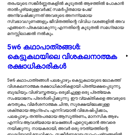
അകന്ന് വളരെ അതുപോലെ
സൂക്ഷ്മം
ടൈപ്പ് 5w6 കളെ സാധാരണയായി മാനസികമായി അകന്ന്
വളരെ സൂക്ഷ്മമായാൽ എന്ന് സtereൊtype ചെയ്യുന്നു.
അവര് ബുദ്ധിമതിയായ അന്വേഷണങ്ങളും, സമഗ്രമായ
വിശകലനവും മുൻ‌തൂക്കത്തിൽ വയ്ക്കുന്നു, എന്നാലിതിന്
അവര്‍ക്ക് മാനസിക സാരം അല്ലാതെയാണ് എന്ന്
അർത്ഥമാക്കുന്നില്ല. അവരുടെ മാനസിക പ്രകടനം കൂടുതൽ
നിയന്ത്രിതമാണ്, ദാര്ശനിക പ്രവർത്തനങ്ങളിലൂടെ
അല്ലെങ്കിൽ വാക്കുകൾ. ബന്ധങ്ങളിലും, അവര്
വിശ്വാസയോഗ്യമായായി, അറിവ് പങ്കു വെച്ച്, പ്രശ്നങ്ങൾ
പരിഹരിക്കുന്നതിനാൽ സ്നേഹം കാണിക്കുന്നു. അവരുടെ
സൂക്ഷ്മ സ്വഭാവം സ്ഥിരതയും സുരക്ഷിതത്വവും
ഉറപ്പുവരുത്താനുള്ള ആഗ്രഹത്തിൽ നിന്നാണ്, അവരുടെിലും
അവരുടെ കൂട്ടുകാരിലും. ഇത് ഒരു സംരക്ഷണ രീതിയാണ്,
ക്ഷമയല്ല. ഈ ഗുണങ്ങൾ മനസ്സിലാക്കി, അവരെ
മാനിക്കുമ്പോൾ, ടൈപ്പ് 5w6 കളുമായുള്ള ബന്ധങ്ങൾ
ബുദ്ധിമതിയെയും മാനസിക ബന്ധത്തെയും
ഏകോപിച്ചിരിക്കാൻ സഹായിക്കും. വിശ്വസ്തമായ ഒരു
അന്തരീക്ഷം സൃഷ്ടിച്ചു കൊണ്ട്, കൂട്ടുകാര് ടൈപ്പ് 5w6 കളെ
തുറക്കാൻ പ്രേരിപ്പിക്കാൻ കഴിയും, അവരുടെ സമഗ്രമായ