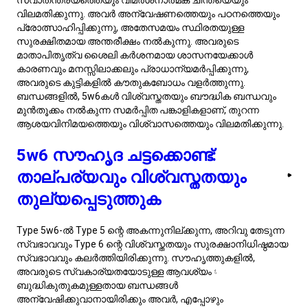
അവരുടെ അടിസ്ഥാന ആശങ്കകൾ അടക്കുവാൻ
സ്ഥിരതയാർന്ന സുരക്ഷ നൽകുന്നു. ആഴത്തിലുള്ള
സംഭാഷണങ്ങളും പങ്കുവെക്കുന്ന ബുദ്ധികുതുകവും
വിലമതിക്കുകയും, കാരണം അത് 5w6 ന്റെ അറിവിനുള്ള
അന്വേഷവും മാനസിക ഉണ്ടാക്കുന്നതിനും തൃപ്തിവരുത്തുന്നു.
വിശ്വാസം മുഖ്യമാണ്, ക്രമാതീതമായ പ്രവർത്തനങ്ങളും
ആശയവിനിമയവും പിന്തുടരുന്ന സുഹൃത്തുകളാണ് 5w6 ന്റെ
മാനസിക സുരക്ഷ കിട്ടില്ല. അവരുടെ ബുദ്ധിക്കുതുകം
ജനിപ്പിക്കുന്ന അല്ലെങ്കിൽ പുതിയ
താല്പര്യങ്ങൾ
പരിചയപ്പെടുത്തുന്ന പ്രവർത്തനങ്ങൾ ഈ ബന്ധങ്ങളെ
കൂടുതൽ ഉറപ്പാക്കുന്നു. അവരുടെ മൗനത്തിനുള്ള ആവശ്യം
ബഹുമാനിക്കുന്ന വിധത്തിൽ കണവൽ ആണ് എന്നതിൽക്ക്,
പേരാളം പിന്തുണ നൽകുന്നത് വളരെ പ്രധാനമാണ്.
ബുദ്ധികുതുകവും മാനസിക സുരക്ഷയും തുല്യപ്പെടുത്താൻ,
5w6- സ്അക്കുണ്ടായ സൗഹൃദങ്ങൾ വളരെ പ്രയോജനകരവും
ദീർഘജീവിതക്കാരമായിരിക്കാം.
5w6ന്റെ എനിയഗ്രാം സമീപനം
ജീവിതത്തിലേക്ക്
എനിയഗ്രാം 5w6 വ്യക്തിത്വമുള്ള വ്യക്തികൾ മാനസിക
കൗതുകവും സുരക്ഷയുടെ മൂർച്ചയുമുള്ള സവിശേഷമായ
മിശ്രണവുമായി ജീവിതം navigates ചെയ്യുന്നു. അവരുടെ 5