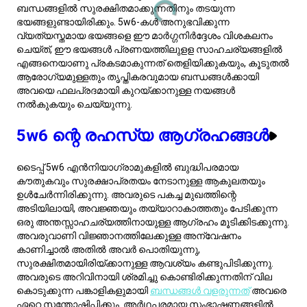
കൊടുക്കുന്ന പങ്കാളികളുമായി
ബന്ധങ്ങൾ വളരുന്നത്
അവരെ
ഏറെ സന്തോഷിപ്പിക്കും. അര്‍ഥപരമായ സംഭാഷണങ്ങളിൽ
പങ്കെടുക്കുക, താൽപ്പര്യമുള്ള ലേഖനങ്ങൾ പങ്കിടുക, ഒപ്പം
വിശ്വസനീയമായ സാന്നിധ്യം നൽകുക ഇവർക്ക് വലിയ
ആശ്വാസവും ബന്ധവും നൽകും. ഈ പരസ്പരാഗ്രഹങ്ങൾ
മനസ്സിലാക്കുന്നത് ഒരുപോലെ ബുദ്ധിപരവുമായും
വികാരപരവുമായും ആവശ്യങ്ങൾ നിറവേറ്റുന്ന, കൂടുതൽ
സുതാര്യവും സമ്പുഷ്ടവുമായ ബന്ധത്തിനു
സാധ്യതയുണ്ടാക്കുന്നു.
പരിവര്‍ത്തിതയാത്ര: 5w6 ന്റെ
ജീവിതകാലയളവ്
5w6
വ്യക്തിത്വ തരം
ജീവിതത്തിലൂടെ ഒരു പ്രത്യേക യാത്ര
ആരംഭിക്കുന്നു, ഓരോ ഘട്ടത്തിലും വികസിക്കുന്ന
അറിവിനായുള്ള തിരക്കോടുകൂടിയ കൗതുകം കൊണ്ട്
അടയാളപ്പെടുത്തുന്നു. ബാല്യത്തിൽ, 5w6 കളിക്കാർക്ക്
ഒറ്റയ്ക്കുള്ള കളിയും അവരുടെ താൽപ്പര്യങ്ങളുടെ
ആഴത്തിലുള്ള അന്വേഷണവും ഇഷ്ടമാണ്, ഇത് അവരുടെ
വിശകലന സ്വഭാവത്തിന് അടിസ്ഥാനം വയ്ക്കുന്നു. അവർ
കൗമാരത്തിലേക്ക് മാറുമ്പോൾ, ഈ അന്തർമുഖത്വവും
ബുദ്ധിയും ചേർന്നത് ഉയർന്ന
സാമൂഹിക ആശങ്ക
യിലേക്ക്