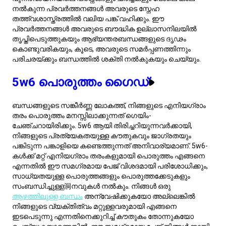
എന്നതിൽ ഈ സമഗ്രമായ പേജ് വിശദമായി പരിശോധിക്കും,
സാധ്യതയുള്ള പൊരുത്തങ്ങളും പൊരുത്തക്കേടുകളും
സംബന്ധിച്ചുള്ള洞നവുകൾ നൽകും. നിങ്ങൾ ഒരു
ആഴത്തിലുള്ള ബന്ധം
അന്വേഷിക്കുകയോ അല്ലെങ്കിൽ
നിങ്ങളുടെ വ്യക്തിത്വം മറ്റുള്ളവരുമായി എങ്ങനെ
ഇടപെടുന്നു എന്നതിനെക്കുറിച്ച് കൗതുകം തോന്നുകയോ
ചെയ്യുകയാണെങ്കിൽ, ഈ സമഗ്രമായ പേജ് നിങ്ങൾക്കായി.
ஒரு 5w6-க்கு முழுமையான தேதியை
உருவாக்குதல்
ഒരു 5w6-ന്റെ അനുയോജ്യമായ ഡേറ്റ് ആസൂത്രണം
ചെയ്യുന്നത് ബൗദ്ധിക ഉത്തേജനത്തെ സുരക്ഷയും
സുഖന്ധപ്പെട്ടു സംയോജിപ്പിക്കുന്ന അനുഭവങ്ങൾ
സൃഷ്ടിക്കുന്നതിൽ ബന്ധപ്പെട്ടിരിക്കുന്നു. ഒരു സയൻസ്
മ്യൂസിയം സന്ദർശിക്കുന്നത് ഒരു ക്രമബദ്ധവും
വിവരപ്രധാനവുമായ അന്തരീക്ഷം നൽകുന്നു, അവിടെ
അവർക്ക് തങ്ങളുടെ തന്നെ വേഗത്തിൽ ശാസ്ത്ര വിഷയങ്ങളെ
പരിശോധിച്ച് ചർച്ച ചെയ്യാൻ കഴിയും. കൂടുതൽ അടുപ്പമുള്ള
സംഭാഷണങ്ങൾക്ക്, ഒരു ശാന്തമായ കോഫി ഷോപ്പ്
വിഘടനങ്ങളിൽ കൂടാതെ ഉദ്ദേശബോധമുള്ള
സംഭാഷണങ്ങൾക്ക് അനുയോജ്യമായ അന്തരീക്ഷം