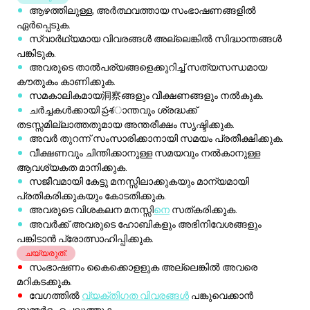
ചർച്ചകൾക്കായി ప్రశാന്തവും ശ്രദ്ധക്ക്
തടസ്സമില്ലാത്തതുമായ അന്തരീക്ഷം സൃഷ്ടിക്കുക.
അവർ തുറന്ന് സംസാരിക്കാനായി സമയം പ്രതീക്ഷിക്കുക.
വീക്ഷണവും ചിന്തിക്കാനുള്ള സമയവും നൽകാനുള്ള
ആവശ്യകത മാനിക്കുക.
സജീവമായി കേട്ടു മനസ്സിലാക്കുകയും മാന്യമായി
പ്രതികരിക്കുകയും കോടതിക്കുക.
അവരുടെ വിശകലന മനസ്സി
നെ
സത്കരിക്കുക.
അവർക്ക് അവരുടെ ഹോബികളും അഭിനിവേശങ്ങളും
പങ്കിടാൻ പ്രോത്സാഹിപ്പിക്കുക.
ചയ്യരുത്:
സംഭാഷണം കൈക്കൊളളുക അല്ലെങ്കിൽ അവരെ
മറികടക്കുക.
വേഗത്തിൽ
വ്യക്തിഗത വിവരങ്ങൾ
പങ്കുവെക്കാൻ
സമ്മർദ്ദം ചെലുത്തുക.
അവരുടെ ആശയങ്ങളെയോ താൽപര്യങ്ങളെയോ
ശ്രദ്ധയില്ലാതെ ട്രിവിയൽ എന്ന് തള്ളുക.
അവരുടെ ചിന്താർത്തം വിചേധിക്കുക.
അാവശ്യമില്ലാത്ത പോലെ അതിഗ്ര്ഹണം അല്ലെങ്കിൽ
നാടകീയമായിരിക്കരുത്.
അവരെ തിരക്കേറിയ അല്ലെങ്കിൽ ശബ്ദമാർന്ന
അന്തരീക്ഷങ്ങളിൽ നിര്‍ബന്പിക്കുക.