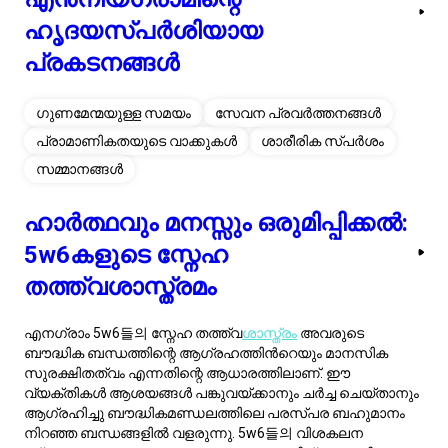
തത്ത്വശാസ്ത്രമം
എനഗ്രാം 5w6들의 സ്നേഹ തത്ത്വ
ശാസ്ത്രം
അവരുടെ
ബൗദ്ധിക ബന്ധത്തിന്റെ ആഗ്രഹത്തിൻറെയും മാനസിക
സുരക്ഷിതത്വം എന്നതിന്റെ ആധാരത്തിലാണ്. ഈ
വ്യക്തികൾ ആശയങ്ങൾ പങ്കുവയ്ക്കാനും ചർച്ച ചെയ്‌താനും
ആഗ്രഹിച്ചു ബൗദ്ധികമണ്ഡലത്തിലെ പരസ്പര ബഹുമാനം
നിറഞ്ഞ ബന്ധങ്ങളിൽ വളരുന്നു. 5w6들의 വിശകലന
സ്വഭാവം അവരുടെ ബന്ധങ്ങളെ ആലോചിച്ച് നന്നായി
തീരുമാനിക്കുന്ന മനസ്സിനോടുകൂടെയാണ്
സമീപിക്കുന്നതെന്നും വാഗ്ദാനം ചെയ്യുന്ന സുരക്ഷിതത്വവും
ദീർഘകാല നിലനിൽപ്പും വിലയിരുത്തുന്നതുമാണ്. ഈ
ബൗദ്ധികബന്ധം അവരു് വിശ്വാസേശത്തിന്റേയും
ദക്ഷിണതയുടേയും അടിസ്ഥാനമാണ്, അവരു് മാനസിക
സുഖസങ്കൽപ്പത്തിന്റേയും പ്രധാന ഘടകമാണ്.
എന്നാലും, 5w6കളുടെ മാനസിക സുരക്ഷിതത്വാഗ്രഹം,
പ്രത്യേകിച്ചും അവരുടെ സ്വാഭാവികമായ പുതുക്കപ്പെട്ട
സ്വഭാവത്തിൻറെ കൂടെ, ചില
വെല്ലുവിളികൾ
അവതരിപ്പിക്കും. അവർ മാനസികമായ അർപ്പണത്തിൽ
പോരാടാൻ സാധ്യതയുണ്ട്, വെളിപ്പെടുത്തുന്നതിന്
കൂടിയിട്ടുകാലം വേണ്ടിവരു്. ഇത് കൂട്ടുകാരാൽ അശ്രദ്ധയോ
അലംഭാവമോ എന്ന് തെറ്റിദ്ധരിക്കപ്പെടാൻ സാധ്യതയുണ്ട്. ഈ