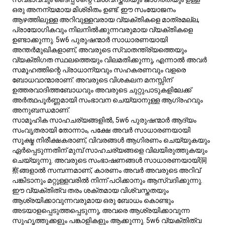
5w6 കഥാപാത്രങ്ങൾ പലപ്പോഴും കെട്ടുകഥയുടെ ലോകത്ത്
വിശകലനാത്മക രക്ഷാധികാരികളായി പ്രത്യക്ഷപ്പെടുന്നു,
ബുദ്ധിയും വിശ്വസ്തതയും ഒരുമിച്ചുള്ള ഒരു പ്രത്യേക
സംയോജനം പ്രദർശിപ്പിക്കുന്നു. ഈ വ്യക്തികളെ അവരുടെ
കൗതുകം, വിമർശനാത്മക ചിന്ത, സുരക്ഷയിലേക്കുള്ള
ശക്തമായ ആഗ്രഹം എന്നിവയാൽ വിശേഷിപ്പിക്കാം,
പലപ്പോഴും തന്ത്രപരമായ ആസൂത്രണം, മാനസിക ആഴം
എന്നിവ ആവശ്യമായ വേഷങ്ങൾ ഏറ്റെടുക്കാൻ അവരെ
നയിക്കുന്നു. നായകരായി, അവർ ഒരു ദൗത്യത്തിന്റെ
ബുദ്ധിയായി സേവിക്കാം, സങ്കീർണ്ണമായ സാഹചര്യങ്ങളിൽ
വഴികാട്ടാൻ അവരുടെ സൂക്ഷ്മമായ നിരീക്ഷണ കഴിവുകൾ
ഉപയോഗിക്കുന്നു. മറുവശത്ത്, അവർ കുഴപ്പമോ വഞ്ചനയോ
ഭയന്നുകൊണ്ട്, കപടമായോ നിയന്ത്രണാത്മകമായോ
പെരുമാറ്റങ്ങളിലേക്ക് നയിക്കുന്ന ദുഷ്ട സ്വഭാവങ്ങൾ
ഉൾക്കൊള്ളുകയും ചെയ്യാം. സ്ഥിരതയുള്ള കൂട്ടാളികളായോ
ദുരൂഹമായ എതിരാളികളായോ, 5w6 കഥാപാത്രങ്ങൾ
കഥകളിൽ സമുചിതമായ സങ്കീർണ്ണതയുടെ ഒരു സമ്പന്നമായ
പാളി സംഭാവന ചെയ്യുന്നു, അവരുടെ വിശകലനാത്മക
സ്വഭാവം അവരുടെ വഴികളെ എങ്ങനെ സ്വാധീനിക്കാമെന്ന്
ചിത്രീകരിക്കുന്നു.
5w6 ദുരൂഹത: മാനസികമായി