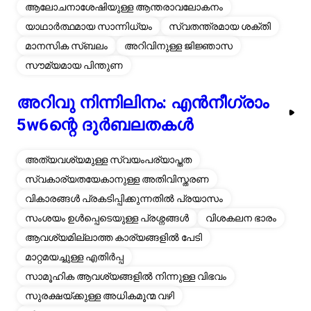
ആലോചനാശേഷിയുള്ള ആന്തരാവലോകനം
യാഥാർത്ഥമായ സാന്നിധ്യം
സ്വതന്ത്രമായ ശക്തി
മാനസിക സ്ബലം
അറിവിനുള്ള ജിജ്ഞാസ
സൗമ്യമായ പിന്തുണ
അറിവു നിന്നിലിനം: എൻനീഗ്രാം
5w6ന്റെ ദുർബലതകൾ
അത്യവശ്യമുള്ള സ്വയംപര്യാപ്തത
സ്വകാര്യതയേകാനുള്ള അതിവിസ്തരണ
വികാരങ്ങൾ പ്രകടിപ്പിക്കുന്നതിൽ പ്രയാസം
സംശയം ഉൾപ്പെടെയുള്ള പ്രശ്നങ്ങൾ
വിശകലന ഭാരം
ആവശ്യമില്ലാത്ത കാര്യങ്ങളിൽ പേടി
മാറ്റമയച്ചുള്ള എതിർപ്പ
സാമൂഹിക ആവശ്യങ്ങളിൽ നിന്നുള്ള വിഭവം
സുരക്ഷയ്ക്കുള്ള അധികമൂന്മ വഴി
നിരാശാജനകമായ കാഴ്ചപാട്