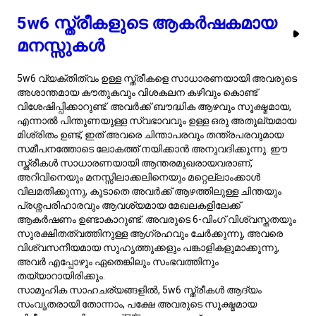
തമ്മിലുള്ള ഒരു സജീവമായ ഇടപെടൽ സൃഷ്ടിക്കുന്നു. 5w6
വ്യക്തിത്വ തരം ഉള്ളവരുടെ സങ്കീർണ്ണതകളും ശക്തികളും
കൂടുതൽ ആഴത്തിൽ പരിശോധിക്കാൻ, പേജ് പരിശോധിച്ച് ഈ
സ്ത്രീകളെ യഥാർത്ഥത്തിൽ അതുല്യരാക്കുന്നതെന്താണെന്ന്
കണ്ടെത്തുക.
ആഴങ്ങൾ അന്വേഷിക്കുന്നു: 5w6
പുരുഷന്മാർ വെളിപ്പെടുത്തുന്നു
5w6 വ്യക്തിത്വ തരം ഉള്ള പുരുഷന്മാർ സാധാരണയായി
അവരുടെ ബൗദ്ധിക കൗതുകവും വിശകലന കഴിവും കൊണ്ട്
വിശേഷിപ്പിക്കപ്പെടുന്നു. അവർക്ക് ടൈപ്പ് 5ന്റെ അന്വേഷണ
സ്വഭാവവും ടൈപ്പ് 6ന്റെ വിശ്വസ്തതയും ജാഗ്രതയും ഉള്ള
ഒരു അനന്യമായ മിശ്രിതം ഉണ്ട്. ഈ സംയോജനം
ആഴത്തിലുള്ള അറിവുള്ളവരായ വ്യക്തികളെ മാത്രമല്ല,
പ്രായോഗികവും നിലനിൽക്കുന്നവരുമായ വ്യക്തികളെ
ഉണ്ടാക്കുന്നു. 5w6 പുരുഷന്മാർ സാധാരണയായി
അന്തർമുഖികളാണ്, അവരുടെ സ്വാതന്ത്ര്യത്തെയും
വ്യക്തിഗത സ്ഥലത്തെയും വിലമതിക്കുന്നു, എന്നാൽ അവർ
സമൂഹത്തിന്റെ പ്രാധാന്യവും സഹകരണവും വളരെ
ബോധവാന്മാരാണ്. അവരുടെ വിശകലന മനസ്സിന്
ഉത്തരവാദിത്തബോധവും അവരുടെ ചുറ്റുപാടുകളിലേക്ക്
അർത്ഥപൂർണ്ണമായി സംഭാവന ചെയ്യാനുള്ള ആഗ്രഹവും