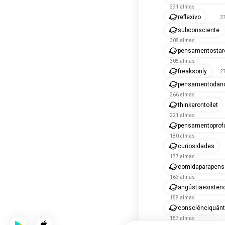
391 almas
reflexivo
3
subconsciente
308 almas
pensamentostar
305 almas
freaksonly
2
pensamentodano
266 almas
thinkerontoilet
221 almas
pensamentoprof
180 almas
curiosidades
177 almas
comidaparapens
163 almas
angústiaexistenc
158 almas
consciênciquânt
157 almas