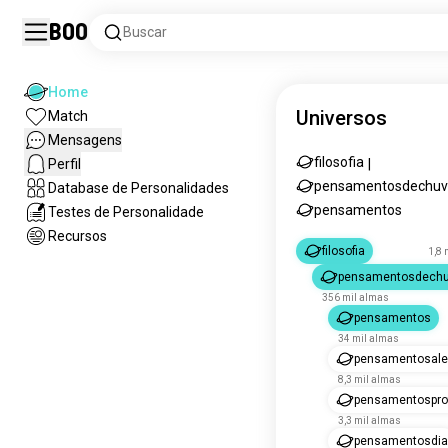
Boo
Buscar
Home
Universos
Match
Mensagens
filosofia
Perfil
|
pensamentosdechuv
Database de Personalidades
pensamentos
Testes de Personalidade
Recursos
filosofia
1,8 
pensamentosdechu
356 mil almas
pensamentos
34 mil almas
pensamentosale
8,3 mil almas
pensamentospro
3,3 mil almas
pensamentosdia