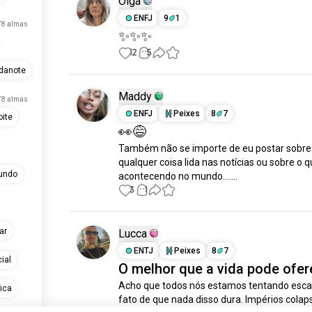
Olga
ENFJ
9
1
78 almas
✨✨✨
12
5
danote
Maddy
78 almas
ENFJ
Peixes
8
7
ite
👀😅
Também não se importe de eu postar sobre 
qualquer coisa lida nas notícias ou sobre o q
undo
acontecendo no mundo.......
3
1
ar
Lucca
ENTJ
Peixes
8
7
ial
O melhor que a vida pode ofer
Acho que todos nós estamos tentando escap
ica
fato de que nada disso dura. Impérios colap