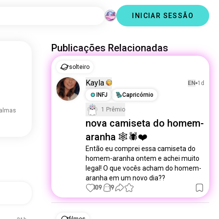
INICIAR SESSÃO
Publicações Relacionadas
solteiro
Kayla
EN
1d
INFJ
Capricórnio
1 Prêmio
 almas
nova camiseta do homem-
aranha 🕸️🕷️❤️
Então eu comprei essa camiseta do 
homem-aranha ontem e achei muito 
legal! O que vocês acham do homem-
aranha em um novo dia??
109
19