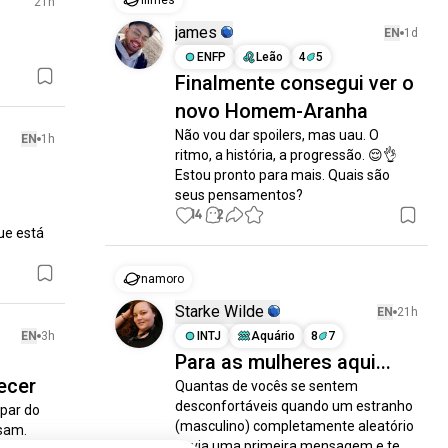
filmes
21h
james
EN
1d
ENFP
Leão
4
5
Finalmente consegui ver o
novo Homem-Aranha
Não vou dar spoilers, mas uau. O 
EN
1h
ritmo, a história, a progressão. 😌👌 
Estou pronto para mais. Quais são 
seus pensamentos?
14
2
ue está 
namoro
Starke Wilde
EN
21h
EN
3h
INTJ
Aquário
8
7
Para as mulheres aqui...
ecer
Quantas de vocês se sentem 
desconfortáveis quando um estranho 
ar do 
(masculino) completamente aleatório 
sam. 
envia uma primeira mensagem e te 