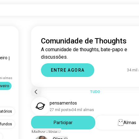
Comunidade de Thoughts
A comunidade de thoughts, bate-papo e
discussões.
eiro
|
ENTRE AGORA
34 mil
mi almas
veiro
TUDO
pensamentos
27 mil posts
34 mil almas
atórios
Participar
Almas
fundos
Melhor - Hoje