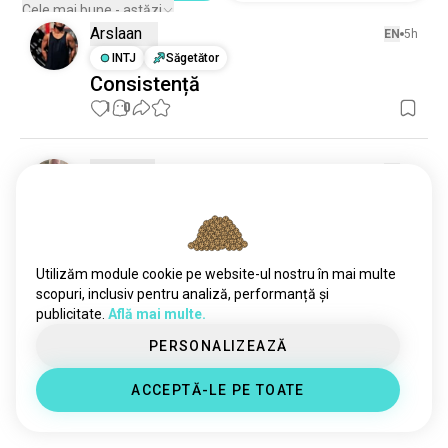
Cele mai bune - astăzi
Arslaan
EN
5h
INTJ
Săgetător
Consistență
1
0
Patrick
EN
1z
ESFP
Vărsător
Circuite circuite și circuite
Mergi suficient, te îngrași/te obosești și nu mai poți 
să stai. Simplu.
Utilizăm module cookie pe website-ul nostru în mai multe
2
0
scopuri, inclusiv pentru analiză, performanță și
publicitate.
Află mai multe.
Mr. Variant
PERSONALIZEAZĂ
1z
INFJ
9
1
ACCEPTĂ-LE PE TOATE
🖤 ......
0
0