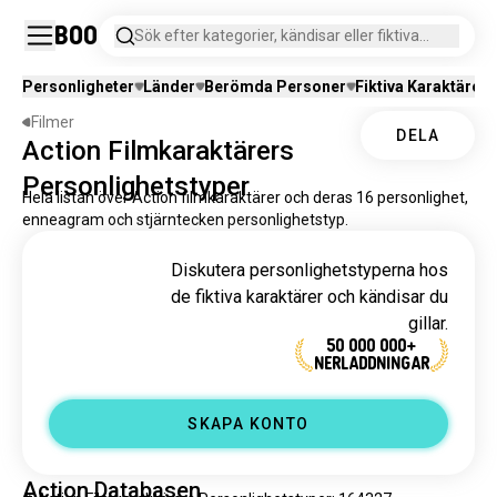
Boo
Sök efter kategorier, kändisar eller fiktiva
karaktärer.
Personligheter
Länder
Berömda Personer
Fiktiva Karaktärer
Filmer
DELA
Action Filmkaraktärers
Personlighetstyper
Hela listan över Action filmkaraktärer och deras 16 personlighet,
enneagram och stjärntecken personlighetstyp.
Diskutera personlighetstyperna hos
de fiktiva karaktärer och kändisar du
gillar.
50 000 000+
NERLADDNINGAR
SKAPA KONTO
Action Databasen