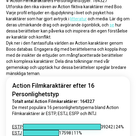
# Action Filmkaraktärers Personlighetstyper: 164327
Utforska den rika väven av Action fiktiva karaktärer med Boo. 
Varje profil erbjuder en djupdykning i livet och psyket hos 
karaktärer som har gjort avtryck i 
litteratur
 och media. Lär dig om 
deras utmärkande drag och avgörande ögonblick, och 
se
 hur 
dessa berättelser kan påverka och inspirera din egen förståelse 
av karaktär och konflikt.
Dyk ner i den fantasifulla världen av Action karaktärer genom 
Boos databas. Engagera dig med berättelserna och koppla ihop 
med de insikter de erbjuder om mångfacetterade berättelser 
och komplexa karaktärer. Dela dina tolkningar med vår 
gemenskap och upptäck hur dessa berättelser speglar bredare 
mänskliga teman.
Action Filmkaraktärer efter 16
Personlighetstyp
Totalt antal Action Filmkaraktärer: 164327
De mest populära 16 personlighetstyperna bland Action
Filmkaraktärer är ESTP, ESTJ, ESFP och INTJ.
ESTP
39242
|
24
%
ESTJ
17598
|
11
%