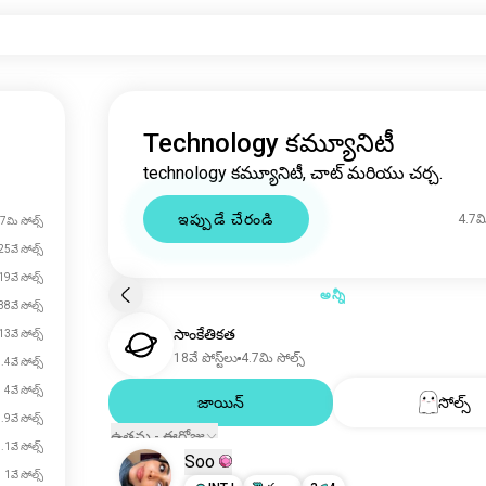
Technology కమ్యూనిటీ
technology కమ్యూనిటీ, చాట్ మరియు చర్చ.
ఇప్పుడే చేరండి
4.7మి
7మి సోల్స్
5వే సోల్స్
9వే సోల్స్
అన్నీ
8వే సోల్స్
సాంకేతికత
13వే సోల్స్
18వే పోస్ట్‌లు
4.7మి సోల్స్
.4వే సోల్స్
4వే సోల్స్
జాయిన్
సోల్స్
.9వే సోల్స్
ఉత్తమ - ఈరోజు
.1వే సోల్స్
Soo
1వే సోల్స్