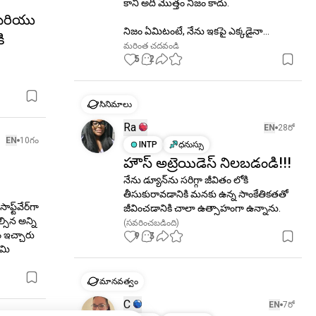
కానీ అది మొత్తం నిజం కాదు.

 మరియు
నిజం ఏమిటంటే, నేను ఇకపై ఎక్కడైనా...
ి
మరింత చదవండి
5
2
సినిమాలు
Ra
EN
28రో
EN
10గం
INTP
ధనుస్సు
హౌస్ అట్రెయిడెస్ నిలబడండి!!!
నేను డ్యూన్‌ను సరిగ్గా జీవితం లోకి 
తీసుకురావడానికి మనకు ఉన్న సాంకేతికతతో 
ర్‌గా 
జీవించడానికి చాలా ఉత్సాహంగా ఉన్నాను.
సిన అన్ని 
(సవరించబడింది)
9
3
మి 
మానవత్వం
C
EN
7రో