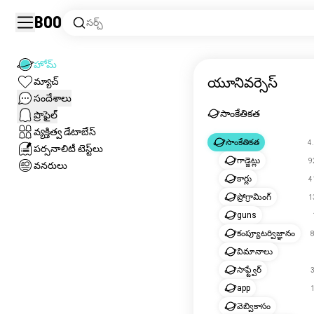
Boo
సర్చ్
హోమ్
యూనివర్సెస్
మ్యాచ్
సందేశాలు
సాంకేతికత
ప్రొఫైల్
వ్యక్తిత్వ డేటాబేస్
సాంకేతికత
4.
పర్సనాలిటీ టెస్ట్‌లు
గాడ్జెట్లు
92
వనరులు
కార్లు
41
ప్రోగ్రామింగ్
13
guns
కంప్యూటర్విజ్ఞానం
8
విమానాలు
సాఫ్ట్వేర్
3
app
1
వెబ్వికాసం