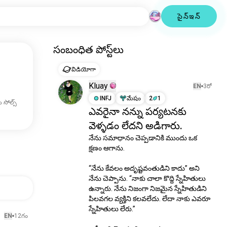
సైన్ఇన్
సంబంధిత పోస్ట్‌లు
విడియోగా
Kluay
EN
3రో
INFJ
మేషం
2
1
 సోల్స్
ఎవరైనా నన్ను పర్యటనకు
వెళ్ళడం లేదని అడిగారు.
నేను సమాధానం చెప్పడానికి ముందు ఒక 
క్షణం ఆగాను.

“నేను కేవలం అదృష్టవంతుడిని కాదు” అని 
నేను చెప్పాను. “నాకు చాలా కొద్ది స్నేహితులు 
ఉన్నారు. నేను నిజంగా నిజమైన స్నేహితుడిని 
పిలవగల వ్యక్తిని కలవలేదు. లేదా నాకు ఎవరూ 
స్నేహితులు లేరు.”

EN
12గం