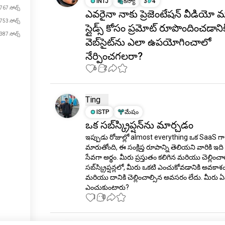
INTJ
కన్యా
3
4
767 సోల్స్
ఎవరైనా నాకు ప్రెజెంటేషన్ వీడియో
753 సోల్స్
స్లైడ్స్ కోసం ప్రమోట్ రూపొందించడానిక
387 సోల్స్
వెబ్‌సైట్‌ను ఎలా ఉపయోగించాలో
నేర్పించగలరా?
6
2
Ting
ISTP
మేషం
ఒక సబ్‌స్క్రిప్షన్‌ను మార్చడం
ఇప్పుడు రోజుల్లో almost everything ఒక SaaS గా 
మారుతోంది, ఈ సంక్షిప్త రూపాన్ని తెలియని వారికి ఇది సాఫ్ట్‌వే
సేవగా అర్థం. మీరు ప్రస్తుతం కలిగిన మరియు చెల్లించాల్
సబ్‌స్క్రిప్షన్లలో, మీరు ఒకటి ఎంచుకోవడానికి అవకాశం ఇచ్చారు 
మరియు దానికి చెల్లించాల్సిన అవసరం లేదు. మీరు ఏ
ఎంచుకుంటారు?
1
0