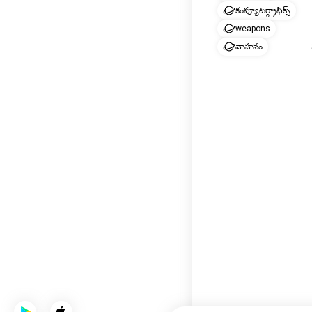
కంప్యూటర్గ్రాఫిక్స్
weapons
వాహనం