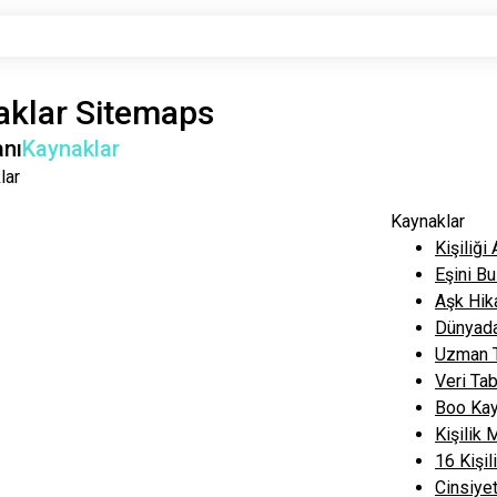
aklar
Sitemaps
anı
Kaynaklar
lar
Kaynaklar
Kişiliği
Eşini B
Aşk Hik
Dünyada
Uzman T
Veri Tab
Boo Kay
Kişilik
16 Kişil
Cinsiyet