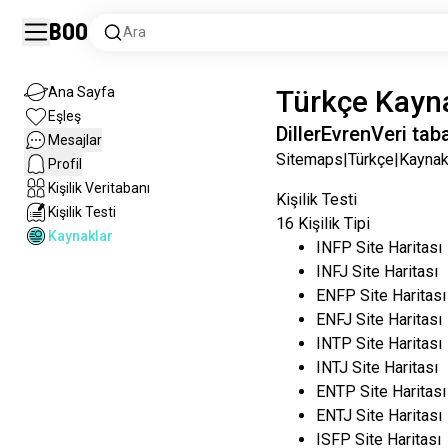
Boo
Ara
Ana Sayfa
Türkçe
Kayn
Eşleş
Diller
Evren
Veri tab
Mesajlar
Sitemaps
|
Türkçe
|
Kaynak
Profil
Kişilik Veritabanı
Kişilik Testi
Kişilik Testi
16 Kişilik Tipi
Kaynaklar
INFP Site Haritası
INFJ Site Haritası
ENFP Site Haritası
ENFJ Site Haritası
INTP Site Haritası
INTJ Site Haritası
ENTP Site Haritası
ENTJ Site Haritası
ISFP Site Haritası