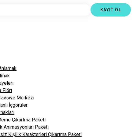
KAYIT OL
 Anlamak
ulmak
ayeleri
 Flört
avsiye Merkezi
anlı İçgörüler
nakları
 Meme Çıkartma Paketi
ik Animasyonları Paketi
siz Kişilik Karakterleri Çıkartma Paketi