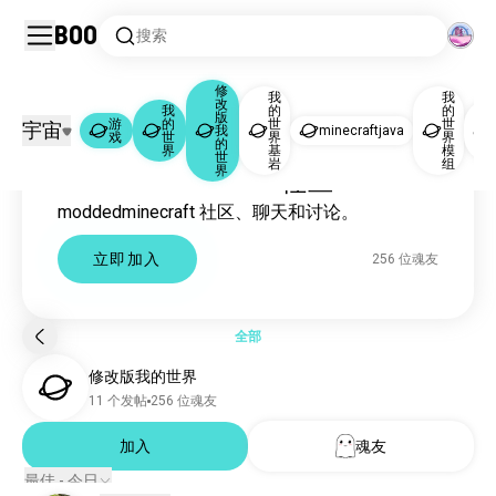
Boo
搜索
修
我
我
改
我
的
的
版
游
的
世
世
宇宙
我
minecraftjava
戏
世
界
界
游戏
我的世界
修改版我的世界
|
|
的
界
基
模
世
岩
组
界
Moddedminecraft 社区
游戏
1006万 位魂友
moddedminecraft 社区、聊天和讨论。
我的世界
85万 位魂友
修改版我的世界
252 位魂友
立即加入
256 位魂友
我的世界基岩
3031 位魂友
minecraftjava
2436 位魂友
我的世界模组
469 位魂友
全部
隐士工坊
210 位魂友
修改版我的世界
我的世界pc
166 位魂友
11 个发帖
256 位魂友
梦境多人游戏
123 位魂友
我的世界360
加入
魂友
93 位魂友
我的世界锦标赛
90 位魂友
最佳 - 今日