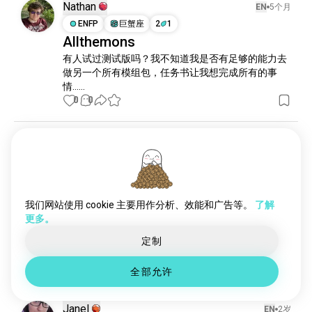
我的世界地下城
90 位魂友
Nathan
EN
5个月
嗨像素天空岛
56 位魂友
ENFP
巨蟹座
2
1
Allthemons
天空岛
53 位魂友
有人试过测试版吗？我不知道我是否有足够的能力去
我的世界口袋版
52 位魂友
做另一个所有模组包，任务书让我想完成所有的事
我的世界ps4
46 位魂友
情……
嗨像素
41 位魂友
0
0
karmaland5
33 位魂友
麦克尔的俱乐部
31 位魂友
Kea
EN
1岁
矿工测试
25 位魂友
ENFJ
插件
24 位魂友
有人想玩Pixelmon吗？
我的世界城市
22 位魂友
寻找任何有不错Pixelmon服务器的人或社区。一直想
果汁
19 位魂友
我们网站使用 cookie 主要用作分析、效能和广告等。
了解
再玩一次，努力把我的图鉴收集到100% 😂

更多。
mcpe附加包
19 位魂友
#videogame #minecraft #moddedminecraft 
烛光
16 位魂友
定制
#pokemon
两界之间
14 位魂友
11
3
全部允许
我的minecraft群蜂
10 位魂友
Janel
EN
2岁