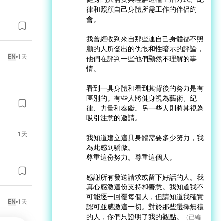
律和照顧自己身體所需工作的伴侶約
會。

我曾經收到來自那些連自己身體都不照
顧的人所發出的仇恨和性暗示的評論，
EN
1天
他們在評判一些他們顯然不理解的事
情。

看到一具身體和看到其背後的努力是有
區別的。有些人將健身視為藝術、紀
律、力量和奉獻。另一些人則將其視為
吸引注意的邀請。

1天
我知道建立這具身體需要多少努力，我
為此感到驕傲。

尊重這份努力。尊重這個人。

感謝所有發送請求或留下好話的人。我
真心感激這份支持和善意。我知道我不
可能逐一回覆每個人，但請知道我確實
EN
1天
認可並感激這一切。對於那些選擇無禮
的人，你們只證明了我的觀點。
（已編