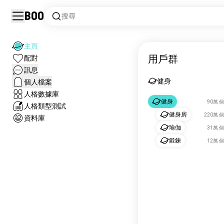
Boo
搜尋
主頁
用戶群
配對
訊息
健身
個人檔案
人格數據庫
健身
90萬 
人格類型測試
健身房
220萬 
資料庫
瑜伽
31萬 
鍛鍊
12萬 