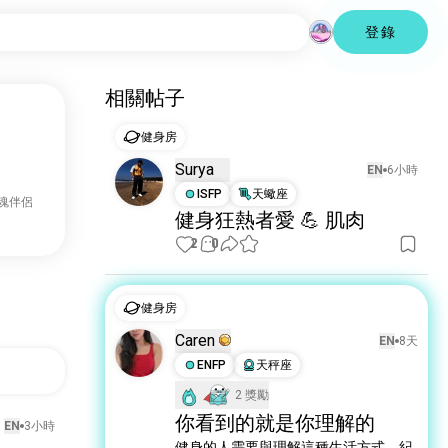
登錄
相關帖子
健身房
Surya
EN
6小時
ISFP
天蠍座
靈魂伴侶
健身狂熱者愛 💪 肌肉
2
0
健身房
Caren
EN
8天
ENFP
天秤座
2 獎勵
你看到的就是你理解的
EN
3小時
健身的人需要與理解這種生活方式、紀