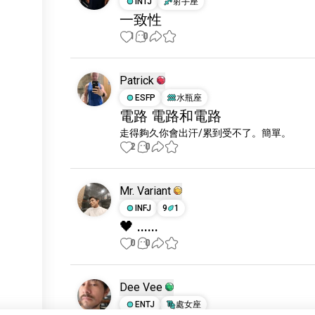
INTJ
射手座
一致性
1
0
Patrick
ESFP
水瓶座
電路 電路和電路
走得夠久你會出汗/累到受不了。簡單。
2
0
Mr. Variant
INFJ
9
1
🖤 ......
0
0
Dee Vee
ENTJ
處女座