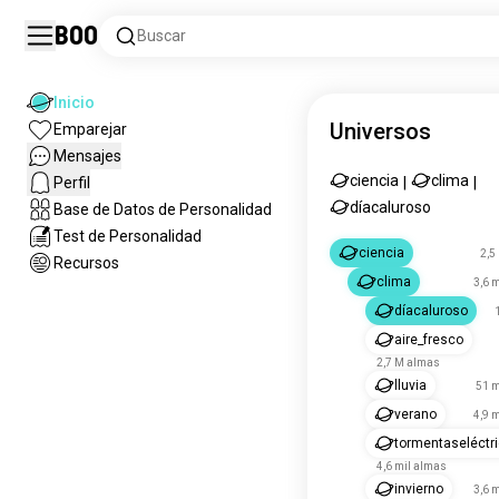
Boo
Buscar
Inicio
Universos
Emparejar
Mensajes
ciencia
clima
Perfil
|
|
díacaluroso
Base de Datos de Personalidad
Test de Personalidad
ciencia
2,5
Recursos
clima
3,6 
díacaluroso
aire_fresco
2,7 M almas
lluvia
51 m
verano
4,9 
tormentaseléctr
4,6 mil almas
invierno
3,6 