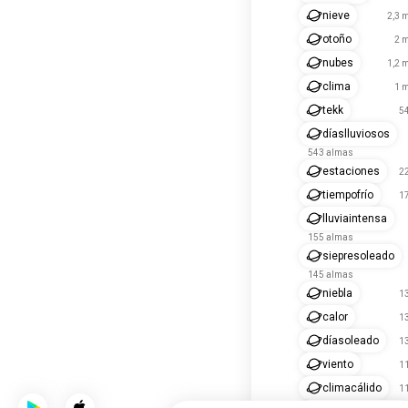
nieve
2,3 
otoño
2 m
nubes
1,2 
clima
1 m
tekk
5
díaslluviosos
543 almas
estaciones
2
tiempofrío
1
lluviaintensa
155 almas
siepresoleado
145 almas
niebla
1
calor
1
díasoleado
1
viento
1
climacálido
1