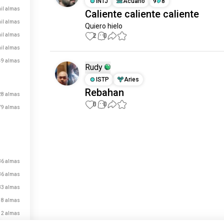
INTJ
Acuario
9
8
mil almas
Caliente caliente caliente
il almas
Quiero hielo
2
0
mil almas
il almas
49 almas
Rudy
ISTP
Aries
Rebahan
28 almas
0
0
79 almas
Conoce a Nuevas
Personas
50.000.000+
DESCARGAS
36 almas
36 almas
33 almas
18 almas
12 almas