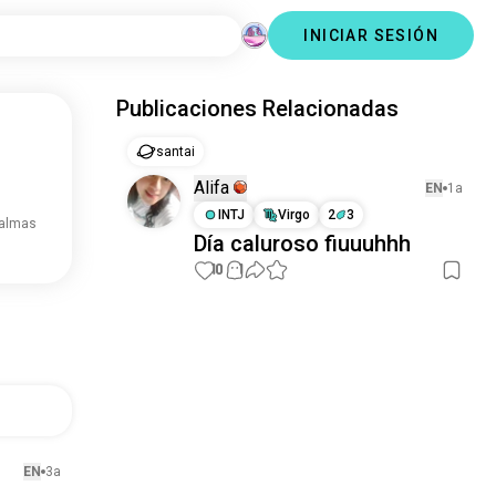
INICIAR SESIÓN
Publicaciones Relacionadas
santai
Alifa
EN
1a
INTJ
Virgo
2
3
 almas
Día caluroso fiuuuhhh
10
1
EN
3a