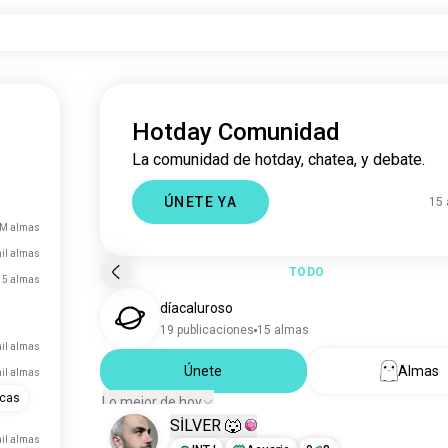
Hotday Comunidad
La comunidad de hotday, chatea, y debate.
ÚNETE YA
15
 M almas
mil almas
TODO
15 almas
díacaluroso
19 publicaciones
15 almas
il almas
Únete
Almas
mil almas
icas
Lo mejor de hoy
SİLVER 🐺
mil almas