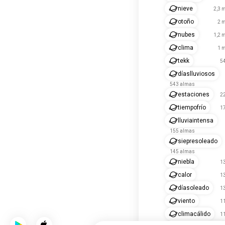
nieve
2,3 
otoño
2 m
nubes
1,2 
clima
1 m
tekk
5
díaslluviosos
543 almas
estaciones
2
tiempofrío
1
lluviaintensa
155 almas
siepresoleado
145 almas
niebla
1
calor
1
díasoleado
1
viento
1
climacálido
1