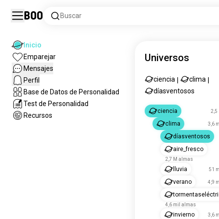
Boo
Buscar
Inicio
Universos
Emparejar
Mensajes
ciencia
clima
Perfil
|
|
díasventosos
Base de Datos de Personalidad
Test de Personalidad
ciencia
2,5
Recursos
clima
3,6 
díasventosos
aire_fresco
2,7 M almas
lluvia
51 m
verano
4,9 
tormentaseléctr
4,6 mil almas
invierno
3,6 