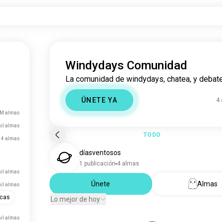
Windydays Comunidad
La comunidad de windydays, chatea, y debate
ÚNETE YA
4
 M almas
mil almas
TODO
4 almas
díasventosos
1 publicación
4 almas
il almas
Únete
Almas
mil almas
icas
Lo mejor de hoy
mil almas