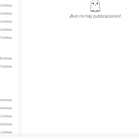
mil almas
il almas
¡Aún no hay publicaciones!
mil almas
il almas
49 almas
Conoce a Nuevas
Personas
50.000.000+
28 almas
DESCARGAS
79 almas
36 almas
36 almas
33 almas
18 almas
12 almas