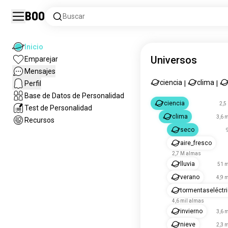
Boo
Buscar
Inicio
Universos
Emparejar
Mensajes
ciencia
clima
Perfil
|
|
Base de Datos de Personalidad
ciencia
2,5
Test de Personalidad
clima
3,6 
Recursos
seco
aire_fresco
2,7 M almas
lluvia
51 m
verano
4,9 
tormentaseléctr
4,6 mil almas
invierno
3,6 
nieve
2,3 