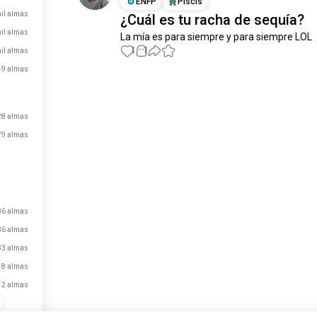
ENFP
Piscis
il almas
¿Cuál es tu racha de sequía?
mil almas
La mía es para siempre y para siempre LOL
1
1
il almas
49 almas
Conoce a Nuevas
Personas
28 almas
50.000.000+
DESCARGAS
79 almas
36 almas
36 almas
33 almas
18 almas
12 almas