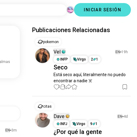
INICIAR SESIÓN
Publicaciones Relacionadas
pokemon
Vel
EN
19h
INFP
Virgo
2
1
 almas
Seco
Está seco aquí, literalmente no puedo 
encontrar a nadie ☠️
1
1
citas
Dave
EN
4d
INFJ
Virgo
9
1
EN
3m
¿Por qué la gente