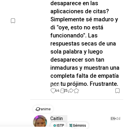
desaparece en las
aplicaciones de citas?
Simplemente sé maduro y
di "oye, esto no está
funcionando". Las
respuestas secas de una
sola palabra y luego
desaparecer son tan
inmaduras y muestran una
completa falta de empatía
por tu prójimo. Frustrante.
44
25
anime
Caitlin
EN
2d
ISTP
Géminis