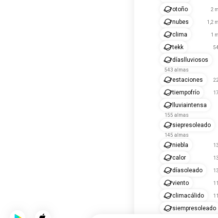
otoño
2 m
nubes
1,2 
clima
1 m
tekk
5
díaslluviosos
543 almas
estaciones
2
tiempofrío
1
lluviaintensa
155 almas
siepresoleado
145 almas
niebla
1
calor
1
díasoleado
1
viento
1
climacálido
1
siempresoleado