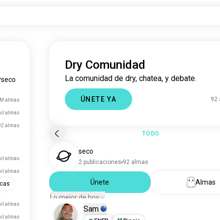
Dry Comunidad
La comunidad de dry, chatea, y debate.
seco
ÚNETE YA
92
 M almas
mil almas
92 almas
TODO
seco
il almas
2 publicaciones
92 almas
mil almas
Únete
Almas
icas
Lo mejor de hoy
mil almas
Sam
mil almas