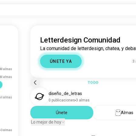
Letterdesign Comunidad
La comunidad de letterdesign, chatea, y deba
ÚNETE YA
3
 M almas
 M almas
TODO
diseño_de_letras
mil almas
0 publicaciones
3 almas
Únete
Almas
Lo mejor de hoy
50 almas