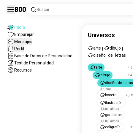
Boo
Buscar
Inicio
Universos
Emparejar
Mensajes
arte
dibujo
Perfil
|
|
diseño_de_letras
Base de Datos de Personalidad
Test de Personalidad
arte
4,6
Recursos
dibujo
2,4
diseño_de_letras
3 almas
boceto
6,6 
ilustración
4,6 mil almas
garabatos
1,4 mil almas
caligrafía
8