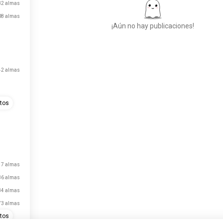
82 almas
08 almas
¡Aún no hay publicaciones!
Conoce a Nuevas
42 almas
Personas
50.000.000+
DESCARGAS
tos
17 almas
86 almas
84 almas
73 almas
ltos