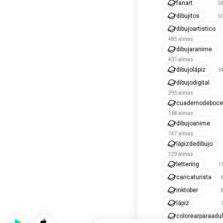
fanart
5
dibujitos
5
dibujoartistico
485 almas
dibujaranime
431 almas
dibujolápiz
3
dibujodigital
295 almas
cuadernodeboce
168 almas
dibujoanime
147 almas
lápizdedibujo
129 almas
lettering
1
caricaturista
inktober
lápiz
colorearparaadu