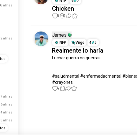
INTP
6
7
08 almas
Chicken
5
0
James
42 almas
INFP
Virgo
4
5
Realmente lo haría
Luchar guerra no guerras..

tos
#saludmental #enfermedadmental #bienes
#crayones
4
1
17 almas
Conoce a Nuevas
86 almas
Personas
84 almas
50.000.000+
73 almas
DESCARGAS
ltos