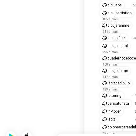
dibujitos
5
dibujoartistico
485 almas
dibujaranime
431 almas
dibujolápiz
3
dibujodigital
295 almas
cuadernodeboce
168 almas
dibujoanime
147 almas
lápizdedibujo
129 almas
lettering
1
caricaturista
inktober
lápiz
colorearparaadu
62 almas