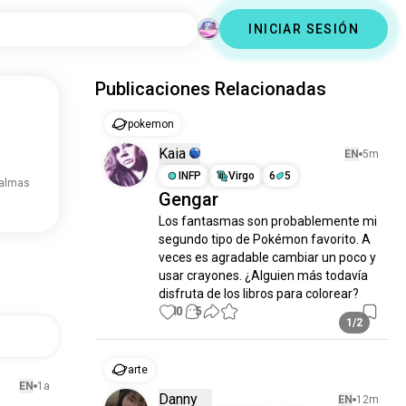
INICIAR SESIÓN
Publicaciones Relacionadas
pokemon
Kaia
EN
5m
INFP
Virgo
6
5
 almas
Gengar
Los fantasmas son probablemente mi 
segundo tipo de Pokémon favorito. A 
veces es agradable cambiar un poco y 
usar crayones. ¿Alguien más todavía 
disfruta de los libros para colorear?
10
5
1/2
arte
EN
1a
Danny
EN
12m