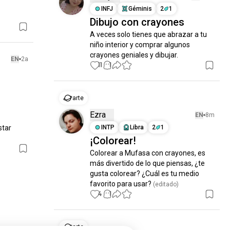
INFJ
Géminis
2
1
Dibujo con crayones
A veces solo tienes que abrazar a tu 
niño interior y comprar algunos 
crayones geniales y dibujar.
EN
2a
11
1
arte
Ezra
EN
8m
tar 
INTP
Libra
2
1
¡Colorear!
Colorear a Mufasa con crayones, es 
más divertido de lo que piensas, ¿te 
gusta colorear? ¿Cuál es tu medio 
favorito para usar?
 (editado)
4
1
arte