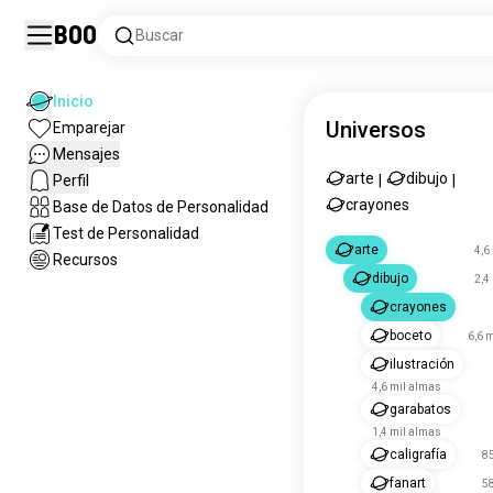
Boo
Buscar
Inicio
Universos
Emparejar
Mensajes
arte
dibujo
Perfil
|
|
crayones
Base de Datos de Personalidad
Test de Personalidad
arte
4,6
Recursos
dibujo
2,4
crayones
boceto
6,6 
ilustración
4,6 mil almas
garabatos
1,4 mil almas
caligrafía
8
fanart
5