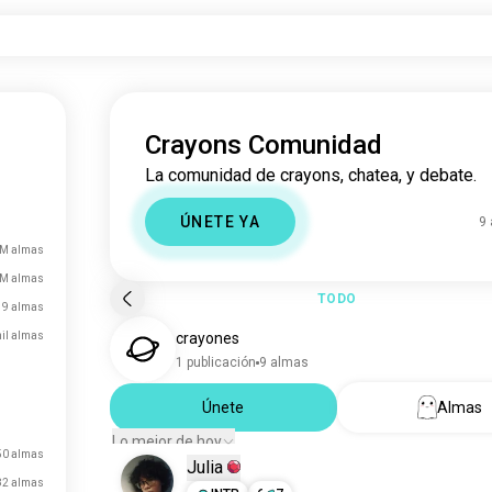
Crayons Comunidad
La comunidad de crayons, chatea, y debate.
ÚNETE YA
9
 M almas
 M almas
TODO
9 almas
mil almas
crayones
1 publicación
9 almas
Únete
Almas
Lo mejor de hoy
50 almas
Julia
82 almas