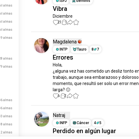
ISFJ
Géminis
mil almas
Vibra
il almas
Diciembre
21
1
mil almas
il almas
49 almas
Magdalena
INTP
Tauro
8
7
Errores
28 almas
Hola,

79 almas
¿alguna vez has cometido un desliz tonto en 
trabajo, aunque sea embarazoso y doloroso e
momento, que resultó ser solo un error menor
larga? 🙂
6
2
36 almas
36 almas
Natraj
33 almas
INFP
Cáncer
4
5
18 almas
Perdido en algún lugar
12 almas
#bangalore #niebla #estaciones