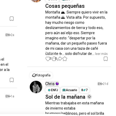
Cosas pequeñas
Montaña 🏔️. Siempre quiero vivir en la 
montaña 🌄. Vista alta. Por supuesto, 
hay mucho riesgo como 
deslizamientos de tierra y todo eso, 
pero aún así elijo eso. Siempre 
EN
2a
imagino esto: "despertar por la 
mañana, dar un pequeño paseo fuera 
de mi casa con una taza de café 
caliente ☕... solo disfrutar de...
 leer más
11
0
el 
n el 
 a la 
fotografía
Chris
EN
21d
ENFJ
Acuario
8
7
Sol de la mañana 🌞
EN
1a
Mientras trabajaba en esta mañana 
de invierno estaba 
brumoso/neblinoso, pero el sol brilla 