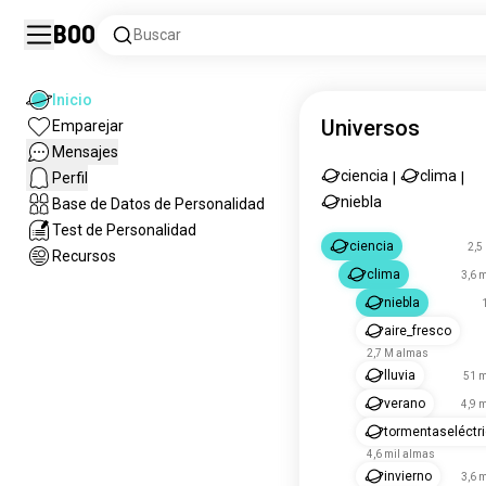
Boo
Buscar
Inicio
Universos
Emparejar
Mensajes
ciencia
clima
Perfil
|
|
niebla
Base de Datos de Personalidad
Test de Personalidad
ciencia
2,5
Recursos
clima
3,6 
niebla
aire_fresco
2,7 M almas
lluvia
51 m
verano
4,9 
tormentaseléctr
4,6 mil almas
invierno
3,6 