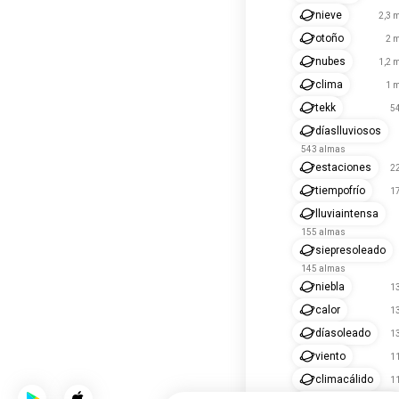
nieve
2,3 
otoño
2 m
nubes
1,2 
clima
1 m
tekk
5
díaslluviosos
543 almas
estaciones
2
tiempofrío
1
lluviaintensa
155 almas
siepresoleado
145 almas
niebla
1
calor
1
díasoleado
1
viento
1
climacálido
1