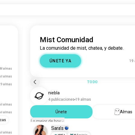
Mist Comunidad
La comunidad de mist, chatea, y debate.
ÚNETE YA
19
 M almas
mil almas
TODO
19 almas
niebla
4 publicaciones
19 almas
il almas
Únete
Almas
mil almas
icas
Lo mejor de hoy
Sara’s
mil almas