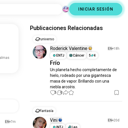
INICIAR SESIÓN
Publicaciones Relacionadas
universo
Roderick Valentine
EN
18h
ENTJ
Cáncer
5
4
 almas
Frío
Un planeta hecho completamente de 
hielo, rodeado por una gigantesca 
masa de vapor. Brillando con una 
niebla arcoíris.
5
0
fantasía
Vini
EN
20d
EN
7m
INTJ
Leo