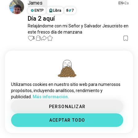
clima
1 mil almas
James
EN
2a
tekk
549 almas
ENTP
Libra
8
7
Día 2 aquí
díaslluviosos
543 almas
Relajándome con mi Señor y Salvador Jesucristo en 
estaciones
228 almas
este fresco día de manzana
tiempofrío
179 almas
3
1
lluviaintensa
155 almas
siepresoleado
145 almas
Conoce a Nuevas
niebla
136 almas
Personas
calor
136 almas
50.000.000+
DESCARGAS
díasoleado
133 almas
viento
118 almas
Utilizamos cookies en nuestro sitio web para numerosos
climacálido
112 almas
propósitos, incluyendo analíticos, rendimiento y
publicidad.
Más información.
siempresoleado
109 almas
aire
102 almas
PERSONALIZAR
relámpago
98 almas
ACEPTAR TODO
helado
93 almas
seco
92 almas
tropical
90 almas