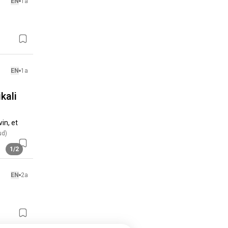
EN
1a
EN
1a
kali
n, et 
ud)
1/2
EN
2a