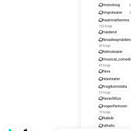
monoloog
5
improteater
2
teatrinäitlemine
163 hinge
näidend
broadwaynäiden
69 hinge
tehnoteater
musical_comedi
49 hinge
lava
elavteater
tragikomöödia
23 hinge
lavavõitlus
ooperifantoom
19 hinge
kabuki
othello