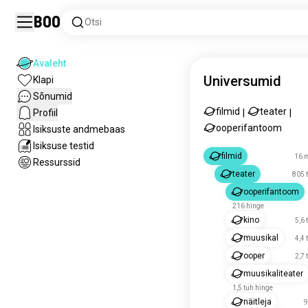
Boo
Otsi
Avaleht
Universumid
Klapi
Sõnumid
filmid
teater
Profiil
|
|
ooperifantoom
Isiksuste andmebaas
Isiksuse testid
filmid
16 m
Ressurssid
teater
805 
ooperifantoom
216 hinge
kino
5,6 
muusikal
4,4 
ooper
2,7 
muusikaliteater
1,5 tuh hinge
näitleja
9