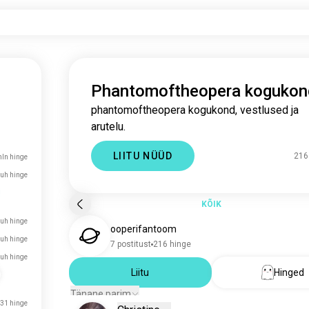
Phantomoftheopera kogukon
phantomoftheopera kogukond, vestlused ja
arutelu.
LIITU NÜÜD
216
ln hinge
tuh hinge
KÕIK
tuh hinge
ooperifantoom
tuh hinge
7 postitust
216 hinge
tuh hinge
Liitu
Hinged
Tänane parim
31 hinge