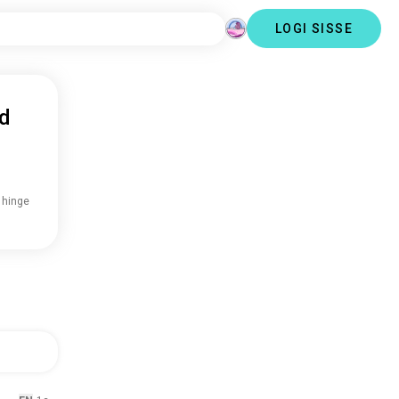
LOGI SISSE
d
 hinge