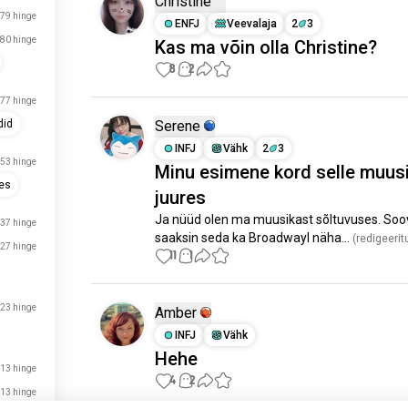
Christine
79 hinge
ENFJ
Veevalaja
2
3
80 hinge
Kas ma võin olla Christine?
8
2
77 hinge
Serene
did
INFJ
Vähk
2
3
53 hinge
Minu esimene kord selle muusi
es
juures
Ja nüüd olen ma muusikast sõltuvuses. Soovi
37 hinge
saaksin seda ka Broadwayl näha...
 (redigeerit
27 hinge
11
1
23 hinge
Amber
INFJ
Vähk
Hehe
13 hinge
4
2
13 hinge