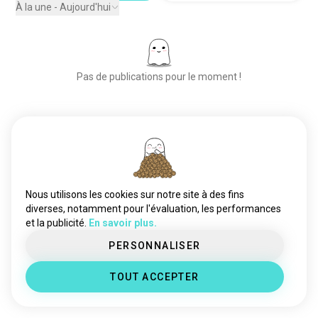
footballcrazy
166 âmes
À la une - Aujourd'hui
lebronjames
113 âmes
wnba
100 âmes
bostonceltics
79 âmes
Pas de publications pour le moment !
mystiques
68 âmes
nuggets
65 âmes
goldenstatewarriors
62 âmes
Place aux nouvelles rencontres
miamiheat
59 âmes
50 000 000+
basketuniversitaire
58 âmes
TÉLÉCHARGEMENTS
andone
50 âmes
streetball
46 âmes
Nous utilisons les cookies sur notre site à des fins
torontoraptors
44 âmes
diverses, notamment pour l'évaluation, les performances
et la publicité.
En savoir plus.
kobebryant
34 âmes
ncaa
33 âmes
PERSONNALISER
dallasmavericks
30 âmes
TOUT ACCEPTER
newyorkknicks
29 âmes
chicagobulls
23 âmes
losangeleslakers
23 âmes