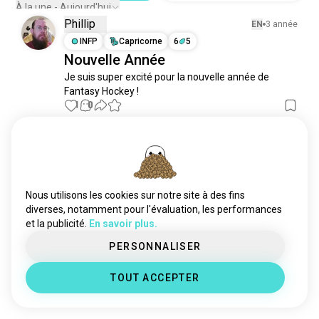
chicagoblackhawks
40 âmes
À la une - Aujourd'hui
Phillip
dallasstars
38 âmes
EN
3 année
coloradoavalanche
INFP
Capricorne
6
5
33 âmes
Nouvelle Année
bodycheck
32 âmes
Je suis super excité pour la nouvelle année de 
regarderhockey
30 âmes
Fantasy Hockey !
philadelphiaflyers
29 âmes
1
0
newjerseydiables
28 âmes
detroitredwings
26 âmes
Place aux nouvelles rencontres
buffalosabres
26 âmes
50 000 000+
TÉLÉCHARGEMENTS
feuillesdérable
25 âmes
seattlekraken
23 âmes
Nous utilisons les cookies sur notre site à des fins
ailesrouges
23 âmes
diverses, notamment pour l'évaluation, les performances
et la publicité.
En savoir plus.
lakings
22 âmes
minnesotawild
12 âmes
PERSONNALISER
ottawasenators
10 âmes
TOUT ACCEPTER
fauconsnoirs
10 âmes
columbusbluejackets
8 âmes
hockeyensalle
8 âmes