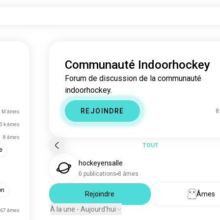
Communauté Indoorhockey
Forum de discussion de la communauté
indoorhockey.
REJOINDRE
8
8 M âmes
3 k âmes
8 âmes
TOUT
e
hockeyensalle
0 publications
8 âmes
on
Rejoindre
Âmes
À la une - Aujourd'hui
67 âmes