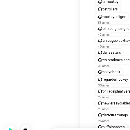
airhockey
pétroliers
hockeyenligne
53 âmes
pittsburghpingou
42 âmes
chicagoblackha
40 âmes
dallasstars
coloradoavalan
33 âmes
bodycheck
regarderhockey
30 âmes
philadelphiaflyer
29 âmes
newjerseydiable
28 âmes
detroitredwings
26 âmes
buffalosabres