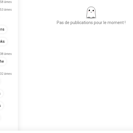
58 âmes
53 âmes
Pas de publications pour le moment !
ins
wks
Place aux nouvelles
rencontres
38 âmes
50 000 000+
che
TÉLÉCHARGEMENTS
32 âmes
s
s