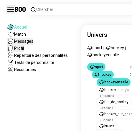
Boo
Chercher
Accueil
Univers
Match
Messages
sport
hockey
Profil
|
|
hockeyensalle
Répertoire des personnalités
Tests de personnalité
sport
1,
Ressources
hockey
17
hockeyensalle
hockey_sur_glac
4,9 k âmes
fan_de_hockey
239 âmes
hockey_sur_gaz
202 âmes
bruins