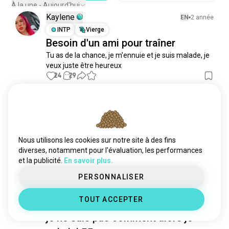
sortiravecdesamis
3,7 k âmes
À la une - Aujourd'hui
rencontrerdenouvellespersonnes
1,5 k âmes
Kaylene
EN
2 année
essayerdenouvelleschoses
1,4 k âmes
INTP
Vierge
Besoin d'un ami pour traîner
socially
1,3 k âmes
Tu as de la chance, je m'ennuie et je suis malade, je 
questionaboutyou
604 âmes
veux juste être heureux
tempsensemble
536 âmes
24
29
sociable
531 âmes
tous
469 âmes
Sky
EN
2 année
hangingwithfriends
413 âmes
ISFP
Balance
findmymatch
387 âmes
Salut ?
qanda
359 âmes
Nous utilisons les cookies sur notre site à des fins
12
10
introduction
335 âmes
diverses, notamment pour l'évaluation, les performances
et la publicité.
En savoir plus.
womennearby
291 âmes
révérence
279 âmes
Savneet
PERSONNALISER
EN
3 année
goout
270 âmes
ESFJ
Scorpion
2
1
TOUT ACCEPTER
je veux me faire des amis à Londres
meetgirls
250 âmes
questionboo
249 âmes
je ne sais pas comment alors je
helloboo
243 âmes