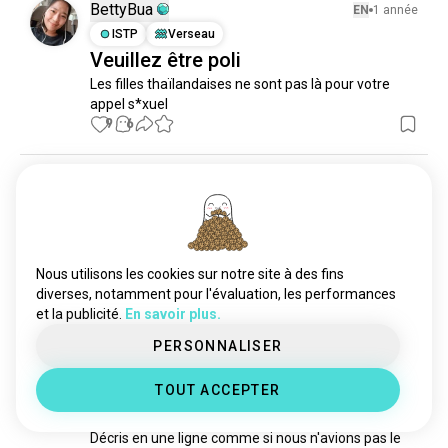
rencontrerdenouvellespersonnes
1,5 k âmes
BettyBua
EN
1 année
essayerdenouvelleschoses
1,4 k âmes
ISTP
Verseau
Veuillez être poli
socially
1,3 k âmes
Les filles thaïlandaises ne sont pas là pour votre 
questionaboutyou
604 âmes
appel s*xuel
tempsensemble
536 âmes
9
6
sociable
531 âmes
tous
469 âmes
shreyansh
EN
1 année
hangingwithfriends
413 âmes
ENTP
Verseau
findmymatch
387 âmes
Pensez Différemment
qanda
359 âmes
Je me souviens des manières, c'est quand les gens 
introduction
335 âmes
Nous utilisons les cookies sur notre site à des fins
ont peur de mettre les autres en colère.
womennearby
291 âmes
diverses, notamment pour l'évaluation, les performances
1
0
et la publicité.
En savoir plus.
révérence
279 âmes
goout
270 âmes
PERSONNALISER
Qilmar
EN
2 année
meetgirls
250 âmes
ESTJ
Cancer
TOUT ACCEPTER
questionboo
249 âmes
La vie
helloboo
243 âmes
Décris en une ligne comme si nous n'avions pas le 
groupe
231 âmes