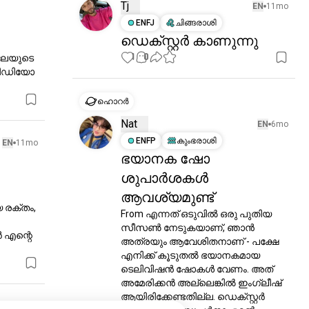
Tj
EN
11mo
ENFJ
ചിങ്ങരാശി
ഡെക്സ്റ്റർ കാണുന്നു
1
0
േയുടെ 
വീഡിയോ 
ഹൊറർ
Nat
EN
6mo
ENFP
കുംഭരാശി
EN
11mo
ഭയാനക ഷോ
ശുപാർശകൾ
ആവശ്യമുണ്ട്
 രക്തം, 
From എന്നത് ഒടുവിൽ ഒരു പുതിയ 
സീസൺ നേടുകയാണ്, ഞാൻ 
 എന്റെ 
അത്രയും ആവേശിതനാണ് - പക്ഷേ 
എനിക്ക് കൂടുതൽ ഭയാനകമായ 
ടെലിവിഷൻ ഷോകൾ വേണം. അത് 
അമേരിക്കൻ അല്ലെങ്കിൽ ഇംഗ്ലീഷ് 
ആയിരിക്കേണ്ടതില്ല. ഡെക്സ്റ്റർ 
EN
11mo