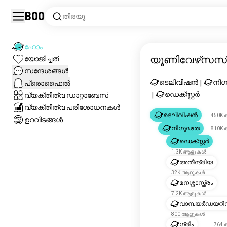
Boo
തിരയൂ
ഹോം
യൂണിവേഴ്‌സസ്
യോജിച്ചത്
സന്ദേശങ്ങൾ
ടെലിവിഷൻ
നി
പ്രൊഫൈൽ
|
ഡെക്സ്റ്റർ
വ്യക്തിത്വ ഡാറ്റാബേസ്
|
വ്യക്തിത്വ പരിശോധനകൾ
ടെലിവിഷൻ
450K
ഉറവിടങ്ങൾ
നിഗൂഢത
810K
ഡെക്സ്റ്റർ
1.3K ആളുകൾ
അതീന്ദ്രിയ
32K ആളുകൾ
മനശ്ശാസ്ത്രം
7.2K ആളുകൾ
വാമ്പയർഡയറീ
800 ആളുകൾ
ഗ്രിം
764