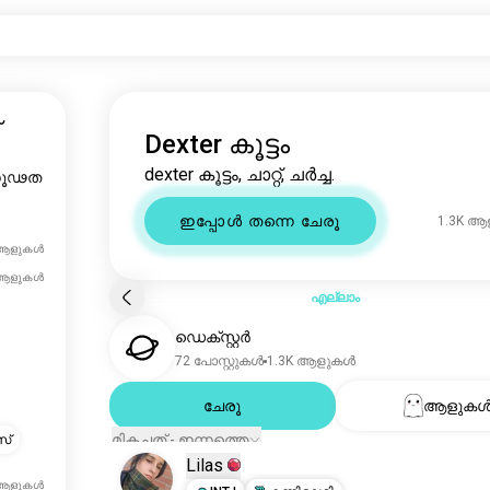
Dexter കൂട്ടം
dexter കൂട്ടം, ചാറ്റ്, ചർച്ച.
ഗൂഢത
ഇപ്പോൾ തന്നെ ചേരൂ
1.3K 
 ആളുകൾ
 ആളുകൾ
എല്ലാം
ഡെക്സ്റ്റർ
72 പോസ്റ്റുകൾ
1.3K ആളുകൾ
ചേരൂ
ആളുക
മികച്ചത് - ഇന്നത്തെ
സ്
Lilas
 ആളുകൾ