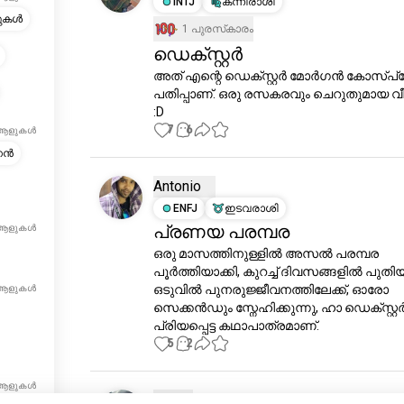
INTJ
കന്നിരാശി
ുകൾ
1 പുരസ്‌കാരം
ഡെക്സ്റ്റർ
അത് എന്റെ ഡെക്സ്റ്റർ മോർഗൻ കോസ്പ്ല
പതിപ്പാണ്. ഒരു രസകരവും ചെറുതുമായ 
:D
7
6
 ആളുകൾ
ർഗൻ
Antonio
ENFJ
ഇടവരാശി
പ്രണയ പരമ്പര
 ആളുകൾ
ഒരു മാസത്തിനുള്ളിൽ അസൽ പരമ്പര 
പൂർത്തിയാക്കി, കുറച്ച് ദിവസങ്ങളിൽ പുതിയ
ഒടുവിൽ പുനരുജ്ജീവനത്തിലേക്ക്, ഓരോ 
 ആളുകൾ
സെക്കൻഡും സ്നേഹിക്കുന്നു, ഹാ ഡെക്സ്റ്റർ
പ്രിയപ്പെട്ട കഥാപാത്രമാണ്.
5
2
 ആളുകൾ
Rob