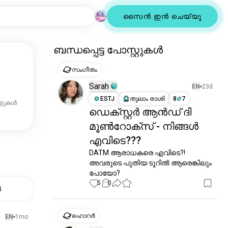
സൈൻ ഇൻ ചെയ്യൂ
ബന്ധപ്പെട്ട പോസ്റ്റുകൾ
സംഗീതം
Sarah
EN
23d
ESTJ
തുലാം രാശി
8
7
ആളുകൾ
ഡെക്സ്റ്റർ ആൻഡ് ദി
മൂൺറോക്സ് - നിങ്ങൾ
എവിടെ???
DATM ആരാധകരെ എവിടെ?! 
അവരുടെ പുതിയ ടൂറിൽ ആരെങ്കിലും 
പോയോ?
5
0
ൾ
ഹൊറർ
EN
1mo