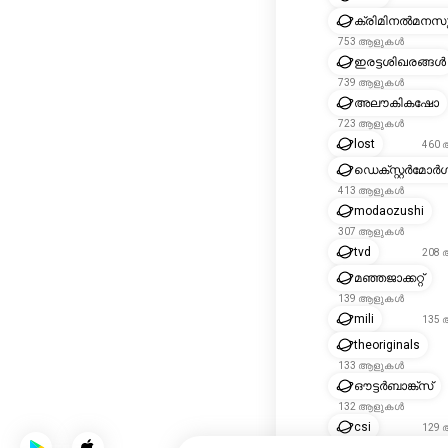
ക്രിമിനൽമനസ
753 ആളുകൾ
ഇരട്ടശിഖരങ്ങൾ
739 ആളുകൾ
അലൗകികഷോ
723 ആളുകൾ
lost
460
ഡെക്സ്റ്റർമോ
413 ആളുകൾ
modaozushi
307 ആളുകൾ
tvd
208
മഞ്ഞജാക്കറ്റ്
139 ആളുകൾ
mili
135
theoriginals
133 ആളുകൾ
ഔട്ടർബാങ്ക്സ്
132 ആളുകൾ
csi
129