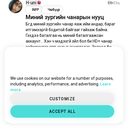
sexything
200 сүнс
H-uni
EN
22ц
beautifulgirls
159 сүнс
INFP
Чөмбүүр
Миний зургийн чанарын нууц
солонгосгоосайхан
121 сүнс
Бүгд миний зургийн чанар яаж ийм өндөр, бараг 
үзэсгэлэнтохой
99 сүнс
итгэмээргүй бодитой байгааг гайхаж байна. 
эфирлэг
73 сүнс
Гэхдээ баталгаа нь миний баталгаажсан 
хөөрхөнохин
67 сүнс
аккаунт... Хэн ч мэдэхгүй зүйл бол би HD+ чанар 
гоо_сайхны_уралдаан
57 сүнс
сайжруулах апп-уудыг ашигладаг. Эхлээд би 
энгийн утасны камер ашигладаг; би 
муруйбие
55 сүнс
фильтргүйгээр зураг авдаг, зургийн дүрс...
 read 
хөөрхөнохид
48 сүнс
more
бэр
48 сүнс
5
4
1/4
муруйбие
39 сүнс
We use cookies on our website for a number of purposes,
бэбохүүхэн
37 сүнс
including analytics, performance, and advertising.
Learn
Augustus
EN
6ц
more.
нарандборлосон
35 сүнс
ENFJ
Үхэр
гооүзэсийнстандартууд
30 сүнс
CUSTOMIZE
Үгүй
стандартууд
29 сүнс
Чи үгүй.
ACCEPT ALL
нүүр_арчилгаа
26 сүнс
0
0
харанхуйгооүзэсгэлэн
24 сүнс
ихэрхүүзан
24 сүнс