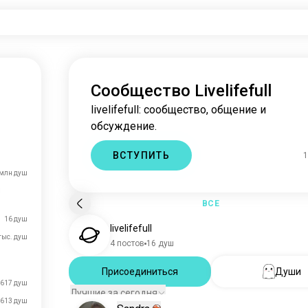
Сообщество Livelifefull
livelifefull: сообщество, общение и
обсуждение.
ВСТУПИТЬ
1
 млн душ
ВСЕ
16 душ
livelifefull
тыс. душ
4 постов
16 душ
Присоединиться
Души
617 душ
Лучшие за сегодня
613 душ