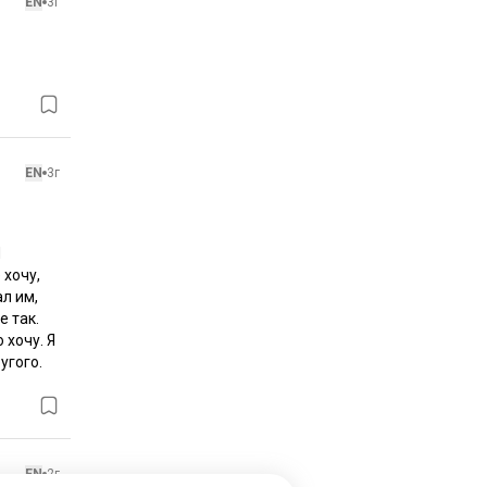
EN
3г
EN
3г
 
хочу, 
л им, 
 так. 
хочу. Я 
гого. 
EN
2г