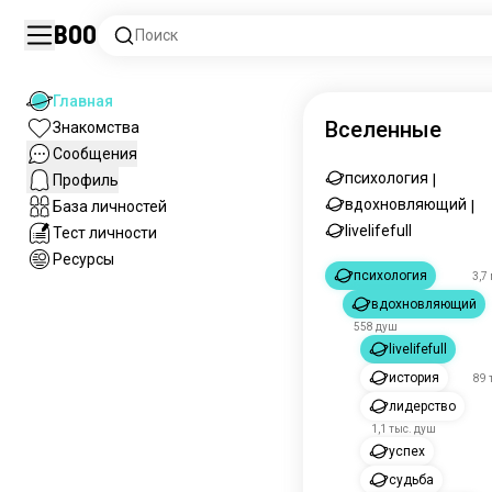
Boo
Поиск
Главная
Вселенные
Знакомства
Сообщения
психология
Профиль
|
вдохновляющий
База личностей
|
livelifefull
Тест личности
Ресурсы
психология
3,7
вдохновляющий
558 душ
livelifefull
история
89 
лидерство
1,1 тыс. душ
успех
судьба