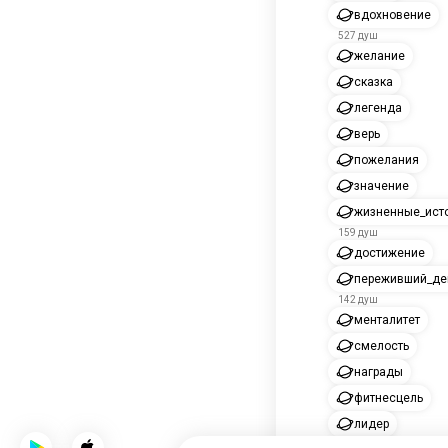
вдохновение
527 душ
желание
сказка
легенда
верь
пожелания
значение
жизненные_ист
159 душ
достижение
переживший_де
142 душ
менталитет
смелость
награды
фитнесцель
лидер