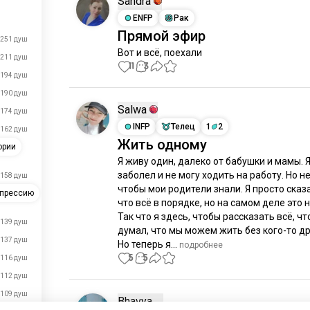
Sandra
ENFP
Рак
Прямой эфир
251 душ
Вот и всё, поехали
211 душ
11
3
194 душ
190 душ
Salwa
174 душ
INFP
Телец
1
2
162 душ
Жить одному
ории
Я живу один, далеко от бабушки и мамы. Я
заболел и не могу ходить на работу. Но не 
158 душ
чтобы мои родители знали. Я просто сказа
прессию
что всё в порядке, но на самом деле это не
Так что я здесь, чтобы рассказать всё, что 
139 душ
думал, что мы можем жить без кого-то дру
137 душ
Но теперь я...
 подробнее
5
5
116 душ
112 душ
109 душ
Bhavya