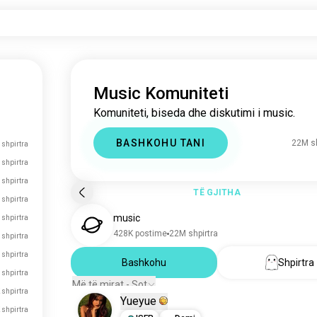
Music Komuniteti
Komuniteti, biseda dhe diskutimi i music.
BASHKOHU TANI
22M sh
shpirtra
 shpirtra
 shpirtra
TË GJITHA
 shpirtra
muzikë
 shpirtra
428K postime
22M shpirtra
 shpirtra
Bashkohu
Shpirtra
Më të mirat - Sot
 shpirtra
Yueyue
 shpirtra