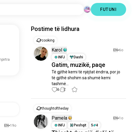
FUTUNI
Postime të lidhura
gatim
Karol
EN
6o
INFJ
Dashi
pirtra
Gatim, muzikë, paqe
Të gjithë kemi të njëjtat ëndrra, por jo 
të gjithë shohim sa shumë kemi 
tashmë...
16
2
mendimiiditës
Pamela
EN
1o
INFJ
Peshqit
5
4
EN
19o