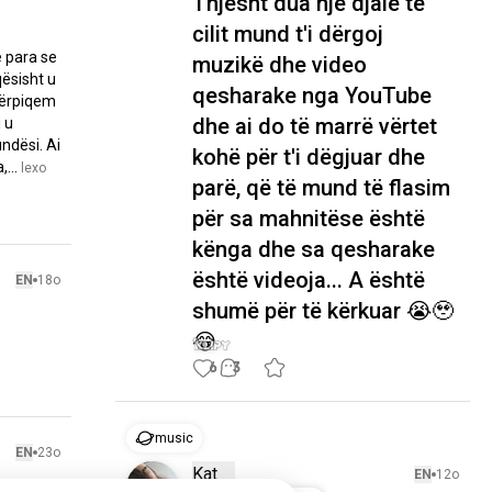
Thjesht dua një djalë të
cilit mund t'i dërgoj
 para se 
muzikë dhe video
ësisht u 
qesharake nga YouTube
ërpiqem 
dhe ai do të marrë vërtet
u 
dësi. Ai 
kohë për t'i dëgjuar dhe
...
 lexo 
parë, që të mund të flasim
për sa mahnitëse është
kënga dhe sa qesharake
është videoja... A është
EN
18o
shumë për të kërkuar 😭🥹
😂
6
3
muzikë
EN
23o
Kat
EN
12o