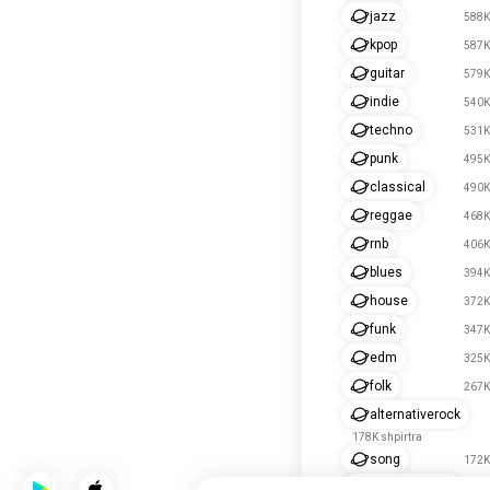
latin
687K
xhaz
588K
kpop
587K
kitara
579K
indie
540K
tekno
531K
punk
495K
klasike
490K
rege
468K
mb
406K
bluz
394K
shtëpi
372K
muzikfunk
347K
edm
325K
folklorik
267K
rockalternativ
178K shpirtra
këngë
172K