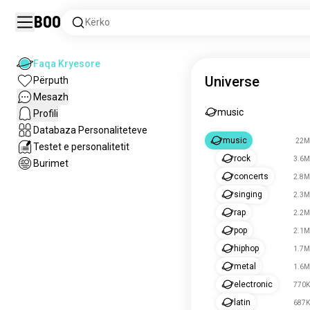
Boo
Kërko
Faqa Kryesore
Universe
Përputh
Mesazh
muzikë
Profili
Databaza Personaliteteve
muzikë
22M 
Testet e personalitetit
rrok
3.6M
Burimet
koncerte
2.8M
këndim
2.3M
rrep
2.2M
pop
2.1M
muzikëhiphop
1.7M shpirtra
metal
1.6M
elektronik
770K