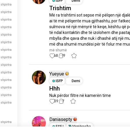
ISFP
Demi
 shpirtra
Trishtim
 shpirtra
Më ra trishtimi sot sepse më pëlqen një djalë
 shpirtra
ai të më pëlqente mua gjithashtu, por fatkeq
 shpirtra
sulmova në një mënyrë të keqe, kështu që p
 shpirtra
të ndal kontaktin dhe të izolohem dhe pastaj 
mbylla dhe qava dhe nuk i dhashë atij një mun
 shpirtra
më dha shumë mundësi për të folur me mua,
 shpirtra
më shumë
 shpirtra
68
19
 shpirtra
 shpirtra
Yueyue
 shpirtra
ISFP
Demi
 shpirtra
Hhh
 shpirtra
Nuk përdor filtre në kamerën time
 shpirtra
39
7
 shpirtra
Daniasepty
ESFJ
Virgjëresha
 shpirtra