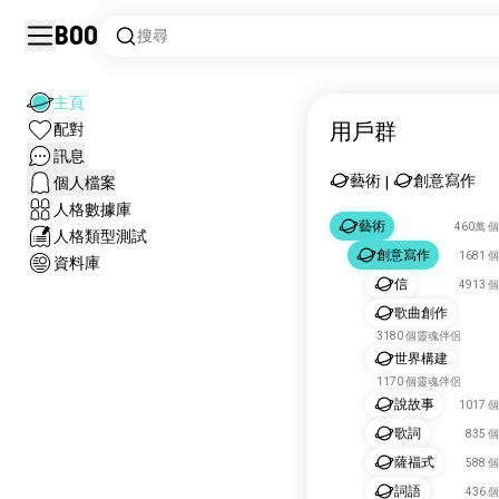
Boo
搜尋
主頁
用戶群
配對
訊息
藝術
創意寫作
個人檔案
|
人格數據庫
藝術
460萬 
人格類型測試
創意寫作
1681
資料庫
信
4913
歌曲創作
3180 個靈魂伴侶
世界構建
1170 個靈魂伴侶
說故事
1017
歌詞
835
薩福式
588
詞語
436