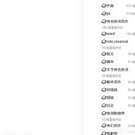
作曲
372
ps
310
角色扮演寫作
265 個靈魂伴侶
word
164
role_reversal
90 個靈魂伴侶
散文
78 
腳本
41 
文字角色扮演
39 個靈魂伴侶
劇本寫作
35 
回憶錄
35 
隱喻
33 
設定
32 
推測動物學
30 個靈魂伴侶
奇幻寫作
26 
戲劇學
26 