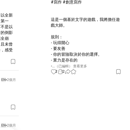
#寫作 #創意寫作

了以全新
這是一個基於文字的遊戲，我將擔任遊
。第一
戲大師。

而不是以
有的倒影
規則：

完全崩
- 玩得開心

、且未曾
- 要友善

去，感受
- 你的冒險取決於你的選擇。

- 業力是存在的

-...
（已編輯）
 查看更多
2
12
EN
2個月
EN
2個月