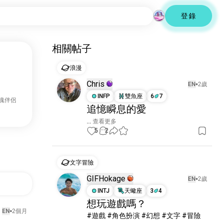
登錄
相關帖子
浪漫
Chris
EN
2歲
INFP
雙魚座
6
7
靈魂伴侶
追憶瞬息的愛
...
 查看更多
5
2
文字冒險
GIFHokage
EN
2歲
INTJ
天蠍座
3
4
想玩遊戲嗎？
EN
2個月
#遊戲 #角色扮演 #幻想 #文字 #冒險 