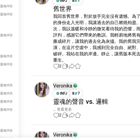
INFJ
8
7
 個靈魂伴侶
舊世界
 個靈魂伴侶
我回首舊世界，對於放手完全沒有遺憾。為
的身份走入光明，我讓過去的自己燃燒殆盡
次，我以溫暖和冷靜的微笑看待我的恐懼，
評判，感謝它們帶來的教訓。我輕易地將舊
 個靈魂伴侶
撕成碎片，讓我的過去化為灰燼。我的舊我
潰，在這片空虛中，我感到完全自由、絕對
破碎。我站在我的岸邊。靜止，讓舊版本死
個靈魂伴侶
重生。
個靈魂伴侶
12
3
Veronika
個靈魂伴侶
INFJ
8
7
個靈魂伴侶
靈魂的聲音 vs. 邏輯
個靈魂伴侶
...
 查看更多
個靈魂伴侶
12
4
個靈魂伴侶
Veronika
個靈魂伴侶