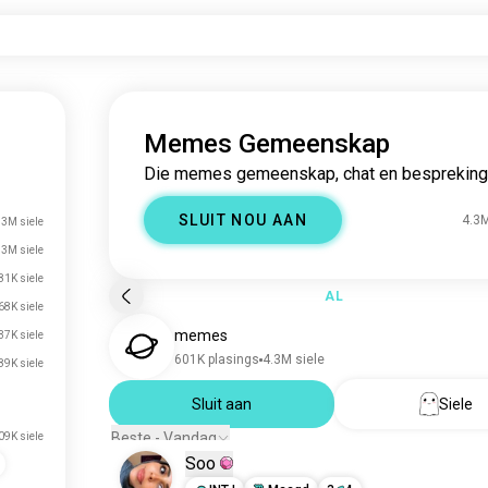
Memes Gemeenskap
Die memes gemeenskap, chat en bespreking
SLUIT NOU AAN
4.3M
.3M siele
.3M siele
81K siele
AL
68K siele
memes
37K siele
601K plasings
4.3M siele
89K siele
Sluit aan
Siele
Beste - Vandag
09K siele
Soo