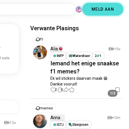
MELD AAN
Verwante Plasings
f1
.
Alia
EN
15u
INFP
Waterdraer
2
1
 siele
Iemand het enige snaakse
f1 memes?
Ek wil stickers daarvan maak 😁. 
Dankie vooruit!
2
0
1/3
memes
Anna
EN
15m
EN
12u
ISTJ
Skerpioen