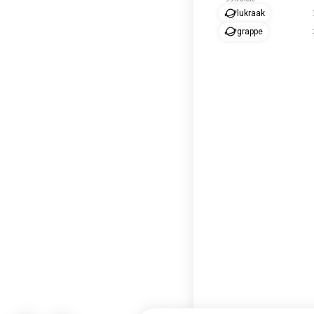
lukraak
grappe