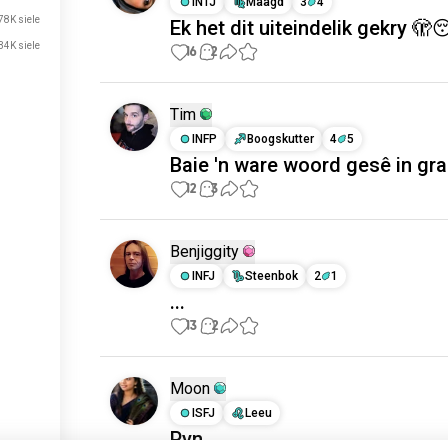
INTJ
Maagd
3
4
78K siele
Ek het dit uiteindelik gekry 
34K siele
16
2
Tim
INFP
Boogskutter
4
5
Baie 'n ware woord gesê in gra
12
3
Benjiggity
INFJ
Steenbok
2
1
...
13
2
Moon
ISFJ
Leeu
Pyn