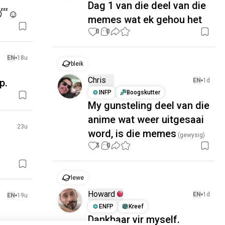
Dag 1 van die deel van die
😴☺️
memes wat ek gehou het
0
0
EN
18u
bleik
Chris
p.
EN
1d
INFP
Boogskutter
My gunsteling deel van die
anime wat weer uitgesaai
23u
word, is die memes
(gewysig)
3
0
lewe
Howard
EN
1d
EN
19u
ENFP
Kreef
Dankbaar vir myself.