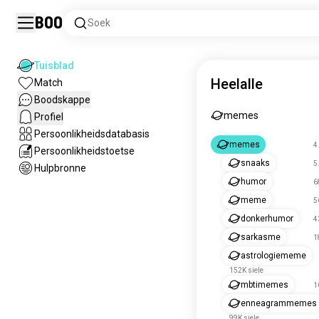
Boo
Soek
Tuisblad
Heelalle
Match
Boodskappe
memes
Profiel
Persoonlikheidsdatabasis
memes
4
Persoonlikheidstoetse
snaaks
5
Hulpbronne
humor
6
meme
5
donkerhumor
4
sarkasme
1
astrologiememe
152K siele
mbtimemes
1
enneagrammemes
99K siele