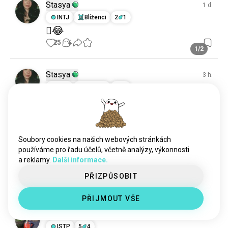
Stasya
1 d.
INTJ
Blíženci
2
1
🫩😂
25
4
1/2
Stasya
3 h.
INTJ
Blíženci
2
1
🥴🤣
12
2
Soubory cookies na našich webových stránkách
Sarah
3 h.
používáme pro řadu účelů, včetně analýzy, výkonnosti
ISTJ
Lev
7
8
a reklamy.
Další informace.
🫥
PŘIZPŮSOBIT
11
5
PŘIJMOUT VŠE
Waynez
EN
4 h.
ISTP
5
4