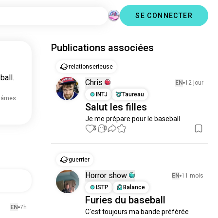
SE CONNECTER
Publications associées
relationserieuse
all.
Chris
EN
12 jour
INTJ
Taureau
k âmes
Salut les filles
Je me prépare pour le baseball
3
0
guerrier
Horror show
EN
11 mois
ISTP
Balance
Furies du baseball
EN
7h
C'est toujours ma bande préférée 