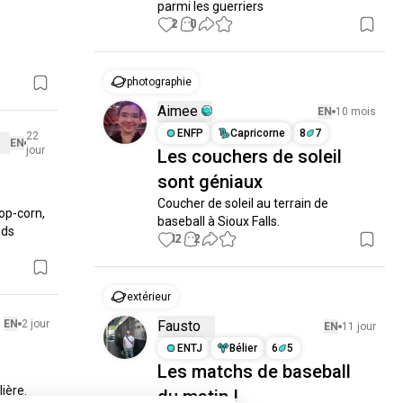
parmi les guerriers
2
0
photographie
Aimee
EN
10 mois
ENFP
Capricorne
8
7
22
EN
jour
Les couchers de soleil
sont géniaux
Coucher de soleil au terrain de 
op-corn, 
baseball à Sioux Falls.
ds

12
2
extérieur
EN
2 jour
Fausto
EN
11 jour
ENTJ
Bélier
6
5
Les matchs de baseball
ière.
du matin !