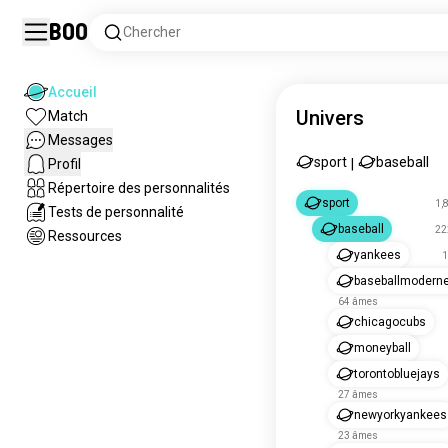
Boo
Chercher
Accueil
Univers
Match
Messages
sport
baseball
Profil
|
Répertoire des personnalités
sport
1,
Tests de personnalité
baseball
22
Ressources
yankees
1
baseballmodern
64 âmes
chicagocubs
moneyball
torontobluejays
27 âmes
newyorkyankees
23 âmes