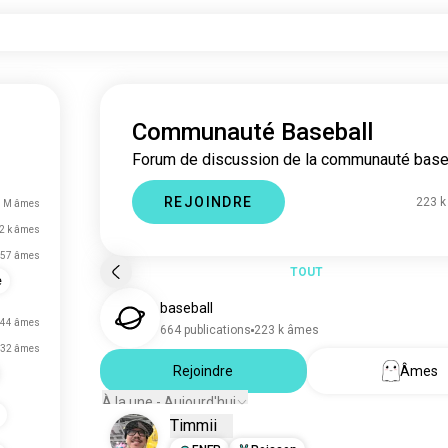
Communauté Baseball
Forum de discussion de la communauté baseb
REJOINDRE
223 
8 M âmes
2 k âmes
57 âmes
TOUT
e
baseball
44 âmes
664 publications
223 k âmes
32 âmes
Rejoindre
Âmes
À la une - Aujourd'hui
Timmii