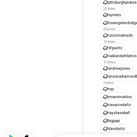
pittsburghpirates
22 âmes
nymets
losangelesdodg
20 âmes
cincinnatireds
19 âmes
sfgiants
oaklandathletics
12 âmes
andrewjones
arizonadiamond
6 âmes
nyy
miamimarlins
cesarcedeño
raysbaseball
bigpapi
davidortiz
derekjeter