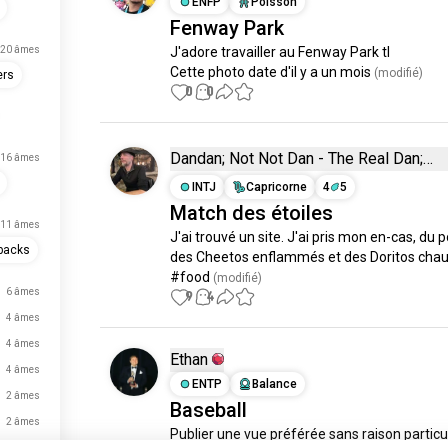
ENFP
Poisson
Fenway Park
20 âmes
J'adore travailler au Fenway Park tl

Cette photo date d'il y a un mois
 (modifié)
ers
0
0
Dandan; Not Not Dan - The Real Dan;
16 âmes
What is a Dan?
INTJ
Capricorne
4
5
Match des étoiles
11 âmes
J'ai trouvé un site. J'ai pris mon en-cas, du p
backs
des Cheetos enflammés et des Doritos chau
#food
 (modifié)
6 âmes
9
4
4 âmes
4 âmes
Ethan
4 âmes
ENTP
Balance
2 âmes
Baseball
2 âmes
Publier une vue préférée sans raison particul
1 âmes