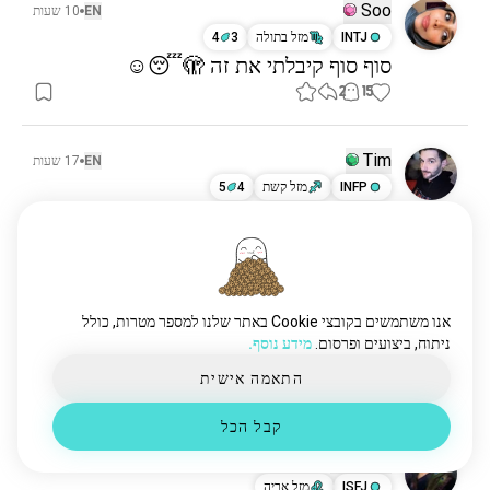
Soo
EN
10 שעות
INTJ
מזל בתולה
3
4
סוף סוף קיבלתי את זה 🫣😴☺️
2
15
Tim
EN
17 שעות
INFP
מזל קשת
4
5
הרבה מילים אמיתיות נאמרות בבדיחות.
3
12
Benjiggity
21 שעות
אנו משתמשים בקובצי Cookie באתר שלנו למספר מטרות, כולל
INFJ
מזל גדי
2
1
ניתוח, ביצועים ופרסום.
מידע נוסף.
...
התאמה אישית
2
13
קבל הכל
Moon
EN
18 שעות
ISFJ
מזל אריה