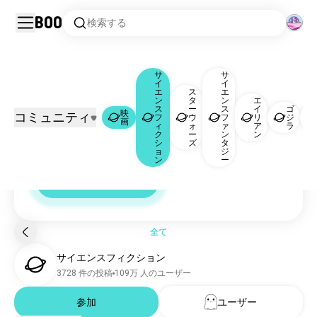
Boo
検索する
サ
サ
イ
イ
映画
サイエンスフィクション
|
エ
ス
エ
ン
タ
ン
エ
ス
ー
ス
イ
ゴ
Scifi コミュニティ
映
コミュニティ
フ
ウ
フ
リ
ジ
映画
1604万 人のユーザー
画
ィ
ォ
ァ
ア
ラ
scifi のコミュニティ、チャット、ディスカッシ
ク
ー
ン
ン
サイエンスフィクション
109万 人のユーザー
シ
ズ
タ
ョン。
ョ
ジ
スターウォーズ
4.2万 人のユーザー
ン
ー
サイエンスファンタジー
1.5万 人のユーザー
今すぐ参加する
109万 人のユーザー
エイリアン
6009 人のユーザー
ゴジラ
3374 人のユーザー
変圧器
3298 人のユーザー
全て
アバター
2406 人のユーザー
サイエンスフィクション
ジュラシックパーク
2258 人のユーザー
3728 件の投稿
109万 人のユーザー
ufo
2087 人のユーザー
参加
ユーザー
殻の中の幽霊
1549 人のユーザー