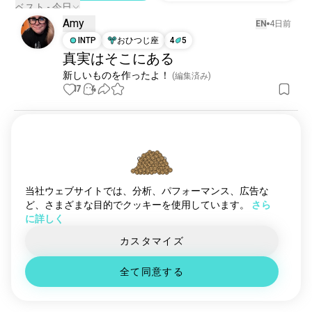
砂丘
1325 人のユーザー
ベスト - 今日
Amy
スチームパンク
1029 人のユーザー
EN
4日前
星間
INTP
おひつじ座
4
5
853 人のユーザー
真実はそこにある
アキラ
645 人のユーザー
新しいものを作ったよ！
 (編集済み)
ポストアポカリプス
630 人のユーザー
17
4
ハンガーゲーム
627 人のユーザー
戦争ゲーム
622 人のユーザー
ディストピア
Daniel
450 人のユーザー
EN
6日前
ブレードランナー
442 人のユーザー
ISTJ
てんびん座
今でも最高の映画の一つ。
宇宙スターウォーズ
437 人のユーザー
13
2
怪獣
397 人のユーザー
当社ウェブサイトでは、分析、パフォーマンス、広告な
1/2
忘却
394 人のユーザー
ど、さまざまな目的でクッキーを使用しています。
さら
に詳しく
ジュラシックワールド
370 人のユーザー
Harps
EN
6日前
毒
339 人のユーザー
カスタマイズ
INTJ
さそり座
9
1
魅力
318 人のユーザー
🕶️
全て同意する
宇宙旅行
308 人のユーザー
アーノルドさん、79歳の誕生日おめでとう！
3
1
マトリックス
295 人のユーザー
ディストピア的
280 人のユーザー