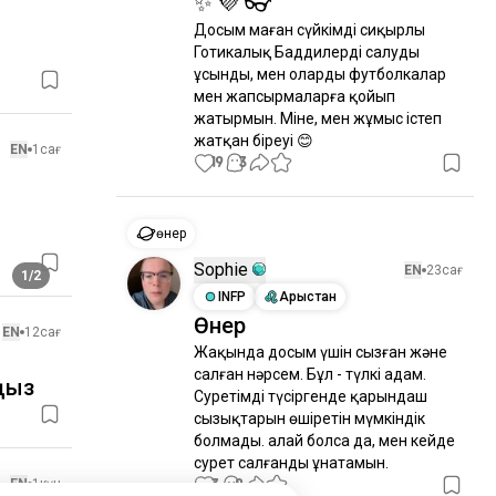
✨ 💜 👓
Досым маған сүйкімді сиқырлы 
Готикалық Баддилерді салуды 
ұсынды, мен оларды футболкалар 
мен жапсырмаларға қойып 
жатырмын. Міне, мен жұмыс істеп 
жатқан біреуі 😊
EN
1сағ
19
3
өнер
Sophie
EN
23сағ
1/2
INFP
Арыстан
Өнер
EN
12сағ
Жақында досым үшін сызған және 
салған нәрсем. Бұл - түлкі адам. 
аңыз
Суретімді түсіргенде қарындаш 
сызықтарын өшіретін мүмкіндік 
болмады. Қалай болса да, мен кейде 
сурет салғанды ұнатамын.
3
0
EN
1күн