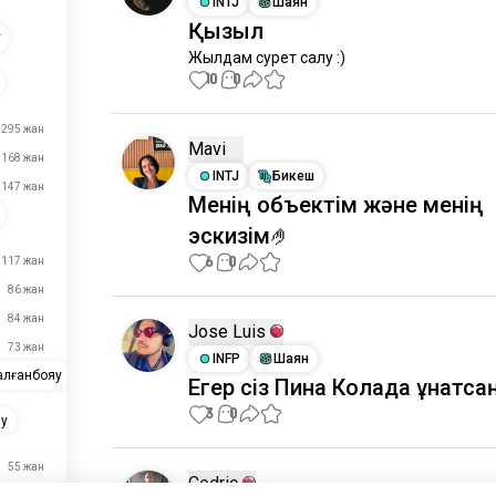
INTJ
Шаян
Қызыл
у
Жылдам сурет салу :)
10
0
295 жан
Mavi
168 жан
INTJ
Бикеш
147 жан
Менің объектім және менің
эскизім🤌
6
0
117 жан
86 жан
84 жан
Jose Luis
73 жан
INFP
Шаян
алғанбояу
Егер сіз Пина Колада ұнатс
3
0
лу
55 жан
Cedric
52 жан