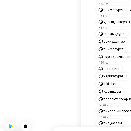
485 жан
анимесуретсал
431 жан
қарындашсурет
342 жан
сандықсурет
эскиздәптері
анимесурет
суретқарындаш
129 жан
леттеринг
карикатурашы
inktober
қарындаш
ересектергеарн
62 жан
пиксельөнерса
58 жан
сия_қалам
drawapicture