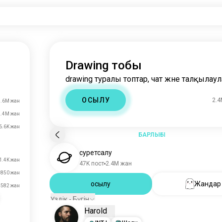
Drawing тобы
drawing туралы топтар, чат және талқылаул
ҚОСЫЛУ
2.
4.6M жан
2.4M жан
6.6K жан
БАРЛЫҒЫ
суретсалу
1.4K жан
47K пост
2.4M жан
850 жан
Қосылу
Жандар
582 жан
Үздік - Бүгін
Harold