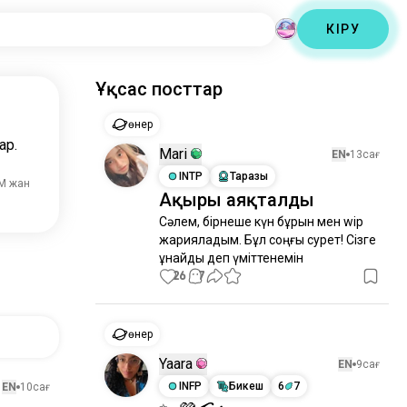
КІРУ
Ұқсас посттар
өнер
ар.
Mari
EN
13сағ
INTP
Таразы
4M жан
Ақыры аяқталды
Сәлем, бірнеше күн бұрын мен wip 
жарияладым. Бұл соңғы сурет! Сізге 
ұнайды деп үміттенемін
26
7
өнер
Yaara
EN
9сағ
INFP
Бикеш
6
7
EN
10сағ