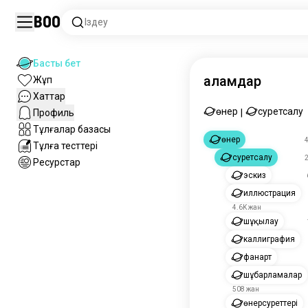
Boo
Іздеу
Басты бет
Ғаламдар
Жұп
Хаттар
өнер
суретсалу
Профиль
|
Тұлғалар базасы
өнер
Тұлға тесттері
суретсалу
Ресурстар
эскиз
иллюстрация
4.6K жан
шұқылау
каллиграфия
фанарт
шұбарламалар
508 жан
өнерсуреттері