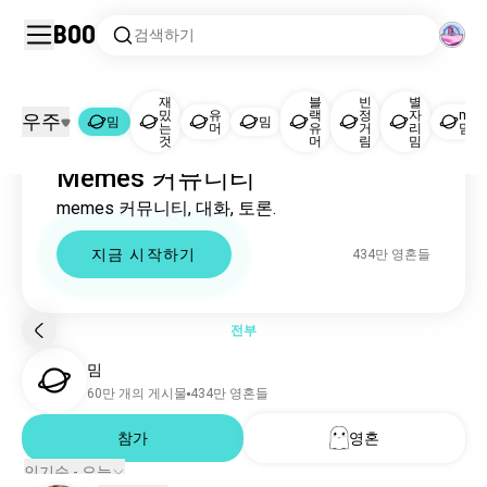
Boo
검색하기
재
블
빈
별
밌
유
랙
정
자
mbti
우주
밈
밈
는
머
유
거
리
밈
밈
것
머
림
밈
Memes 커뮤니티
밈
433만 영혼들
memes 커뮤니티, 대화, 토론.
재밌는것
532만 영혼들
유머
68만 영혼들
지금 시작하기
434만 영혼들
밈
57만 영혼들
블랙유머
44만 영혼들
빈정거림
19만 영혼들
전부
별자리밈
15만 영혼들
밈
mbti밈
11만 영혼들
60만 개의 게시물
434만 영혼들
에니어그램밈
9.9만 영혼들
무작위
참가
영혼
7.8만 영혼들
농담
3.4만 영혼들
인기순 - 오늘