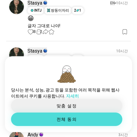
Stasya
EN
10시간
INTJ
쌍둥이자리
2
1
😁
글자 그대로 나야!
18
2
Stasya
10시간
INTJ
쌍둥이자리
2
1
🥴🧟‍♀️
12
4
당사는 분석, 성능, 광고 등을 포함한 여러 목적을 위해 웹사
Mike
12시간
이트에서 쿠키를 사용합니다.
자세히
ISFJ
황소자리
8
7
맞춤 설정
🫠
11
0
전체 동의
Andy
3시간