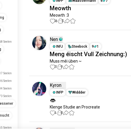
INFP
Waassermann
6
7
Meowth
Meowth :3
ung
16
3
g
Nen
68 Seelen
INFJ
Steebock
9
1
g
Meng éischt Vull Zeichnung:)
Muss méi üben ~
11
9
17 Seelen
86 Seelen
Kyron
84 Seelen
INFP
Widdder
73 Seelen
👄
uessener
Klenge Studie an Procreate
4
8
onscht
55 Seelen