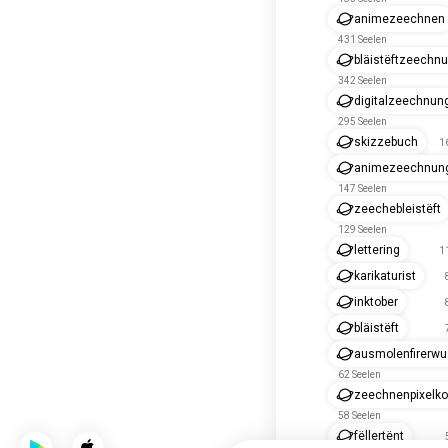
animezeechnen
431 Seelen
bläistëftzeechn
342 Seelen
digitalzeechnun
295 Seelen
skizzebuch
1
animezeechnun
147 Seelen
zeechebleistëft
129 Seelen
lettering
1
karikaturist
inktober
bläistëft
ausmolenfirerw
62 Seelen
zeechnenpixelk
58 Seelen
fëllertënt