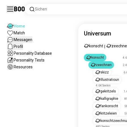
Boo
Sichen
Home
Universum
Match
Messagen
konscht
zeechn
Profil
|
Personality Database
konscht
4.6
Personality Tests
zeechnen
2.4
Resources
skizz
6.
illustratioun
4.6K Seelen
gekritzels
1.
kalligraphie
8
fankonscht
5
kritzeleien
5
konschtzeechn
485 Seelen