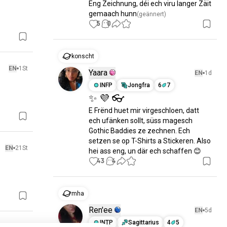
Eng Zeichnung, déi ech viru langer Zäit 
gemaach hunn
(geännert)
5
0
konscht
EN
1St
Yaara
EN
1d
INFP
Jongfra
6
7
✨ 💜 👓
E Frënd huet mir virgeschloen, datt 
ech ufänken sollt, süss magesch 
Gothic Baddies ze zechnen. Ech 
setzen se op T-Shirts a Stickeren. Also 
EN
21St
hei ass eng, un där ech schaffen 😊
43
4
mha
Ren'ee
EN
5d
INTP
Sagittarius
4
5