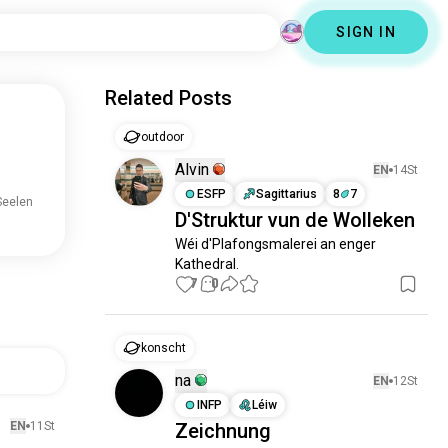
SIGN IN
Related Posts
outdoor
Alvin
EN
14St
ESFP
Sagittarius
8
7
Seelen
D'Struktur vun de Wolleken
Wéi d'Plafongsmalerei an enger 
Kathedral.
7
0
konscht
na
EN
12St
INFP
Léiw
EN
11St
Zeichnung