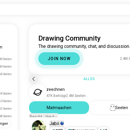
Drawing Community
The drawing community, chat, and discussion.
en
JOIN NOW
2.4M 
M Seelen
M Seelen
6K Seelen
ALLES
zeechnen
4K Seelen
47K Beiträg
2.4M Seelen
50 Seelen
Matmaachen
Seelen
82 Seelen
Bescht - Haut
08 Seelen
Jabii
ungen