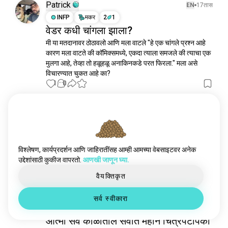
वाळूचाटेकाड
1.3 ह व्यक्ती
Patrick
EN
17तास
स्टीमपंक
1 ह व्यक्ती
INFP
मकर
2
1
वेडर कधी चांगला झाला?
अंतरतारकीय
853 व्यक्ती
मी या मतदानावर ठोठावलो आणि मला वाटले "हे एक चांगले प्रश्न आहे 
अकीरा
645 व्यक्ती
कारण मला वाटते की कॉमिक्समध्ये, एकदा त्याला समजले की त्याचा एक 
पोस्टअपोकॅलिप्स
630 व्यक्ती
मुलगा आहे, तेव्हा तो हळूहळू अनाकिनकडे परत फिरला." मला असे 
भुकेच्याखेळ
627 व्यक्ती
विचारण्यात चुकत आहे का?
युद्धखेळ
1
0
622 व्यक्ती
डिस्टोपिया
450 व्यक्ती
ब्लेडरनर
442 व्यक्ती
Amy
EN
5दिवस
विश्वस्टारवॉर्स
437 व्यक्ती
INTP
मेष
4
5
काइजु
397 व्यक्ती
सत्य तिथे आहे
विस्मरण
394 व्यक्ती
विश्लेषण, कार्यप्रदर्शन आणि जाहिरातींसह आम्ही आमच्या वेबसाइटवर अनेक
मी एक नवीन गोष्ट केली!
 (संपादित केली)
उद्देशांसाठी कुकीज वापरतो.
आणखी जाणून घ्या.
जुरासिकवर्ल्ड
370 व्यक्ती
17
4
विष
339 व्यक्ती
वैयक्तिकृत
आकर्षण
318 व्यक्ती
Daniel
EN
6दिवस
सर्व स्वीकारा
अंतराळ_प्रवास
308 व्यक्ती
ISTJ
तूळ
मॅट्रिक्स
295 व्यक्ती
आत्मा सर्व काळातील सर्वात महान चित्रपटांपैकी
डिस्टोपियन
280 व्यक्ती