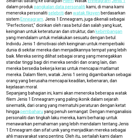
Selamat datang ke bahagian 
Filem
 Watak 
Enneagram
Jenis 1
dalam produk 
pangkalan data personaliti
 kami, di mana kami 
meneroka personaliti 
selebriti
 dan 
watak fiksyen
 berdasarkan 
sistem 
Enneagram
. Jenis 1 Enneagram, juga dikenali sebagai 
"Perfectionist," dicirikan oleh rasa betul dan salah yang kuat, 
keinginan untuk keteraturan dan struktur, dan 
kebimbangan
yang mendalam untuk melakukan sesuatu dengan betul.
Individu Jenis 1 dimotivasi oleh keinginan untuk memperbaiki 
dunia di sekitar mereka dan menjadikannya tempat yang lebih 
baik. Mereka sering dilihat sebagai orang yang menegakkan 
standar tinggi bagi diri mereka sendiri dan orang lain, dan 
mereka bersedia bekerja keras untuk mencapai matlamat 
mereka. Dalam filem, watak Jenis 1 sering digambarkan sebagai 
orang yang berusaha mencapai keadilan, kebenaran, dan 
kejelasan moral.
Sepanjang bahagian ini, kami akan meneroka beberapa watak 
filem Jenis 1 Enneagram yang paling ikonik dalam sejarah 
sinematik, dari orang yang mematuhi peraturan dengan ketat 
hingga 
pembaharu
 yang penuh semangat. Dengan menganalisis 
personaliti dan tingkah laku mereka, kami berharap untuk 
menawarkan pemahaman yang lebih mendalam tentang Jenis 
1 Enneagram dan sifat unik yang menjadikan mereka sebagai 
ahli masyarakat yang penting. Oleh itu, sertailah kami dalam 