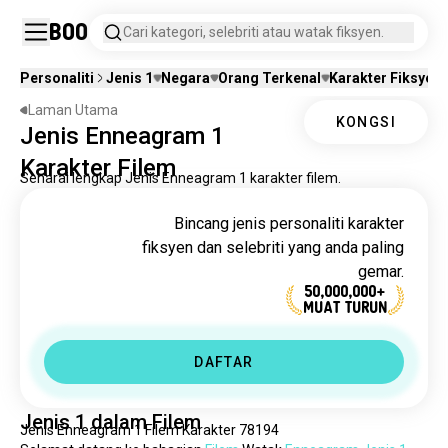
Boo
Cari kategori, selebriti atau watak fiksyen.
Personaliti
Jenis 1
Negara
Orang Terkenal
Karakter Fiksyen
Laman Utama
KONGSI
Jenis Enneagram 1
Karakter Filem
Senarai lengkap Jenis Enneagram 1 karakter filem.
Bincang jenis personaliti karakter
fiksyen dan selebriti yang anda paling
gemar.
50,000,000+
MUAT TURUN
DAFTAR
Jenis 1 dalam Filem
Jenis Enneagram 1 Filem Karakter 78194