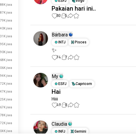
ESFJ
Virgo
88K jiwa
Pakaian hari ini..
87K jiwa
80
5
79K jiwa
40K jiwa
Bárbara
31K jiwa
INTJ
Pisces
95K jiwa
✨
90K jiwa
74
7
68K jiwa
06K jiwa
My
94K jiwa
ESFJ
Capricorn
72K jiwa
Hai
47K jiwa
Hiiii
25K jiwa
49
8
67K jiwa
78K jiwa
Claudia
72K jiwa
04K jiwa
INFJ
Gemini