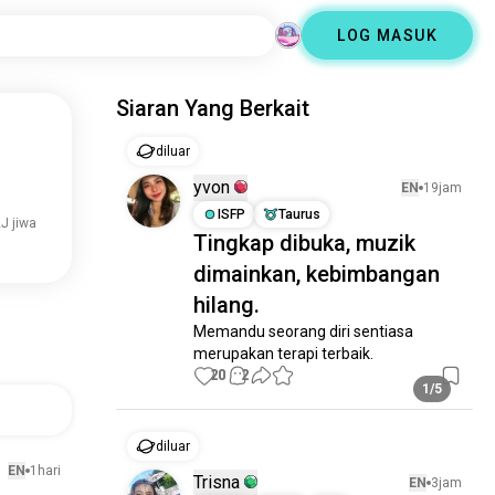
LOG MASUK
Siaran Yang Berkait
diluar
yvon
EN
19jam
ISFP
Taurus
J jiwa
Tingkap dibuka, muzik
dimainkan, kebimbangan
hilang.
Memandu seorang diri sentiasa 
merupakan terapi terbaik.
20
2
1/5
diluar
EN
1hari
Trisna
EN
3jam