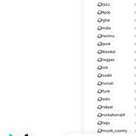
jazz
5
kpop
5
gitar
5
indie
5
techno
5
punk
4
klasikal
4
reggae
4
rnb
4
sedih
3
rumah
3
funk
3
edm
3
rakyat
2
rockalternatif
1
lagu
1
muzik_country
1