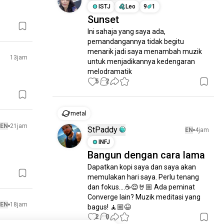
ISTJ
Leo
9
1
Sunset
Ini sahaja yang saya ada, 
pemandangannya tidak begitu 
menarik jadi saya menambah muzik 
13jam
untuk menjadikannya kedengaran 
melodramatik
5
2
metal
EN
21jam
StPaddy
EN
4jam
INFJ
Bangun dengan cara lama
Dapatkan kopi saya dan saya akan 
memulakan hari saya. Perlu tenang 
dan fokus....☕😌🤘🏼 Ada peminat 
Converge lain? Muzik meditasi yang 
EN
18jam
bagus! 🧘🏼😆
2
0