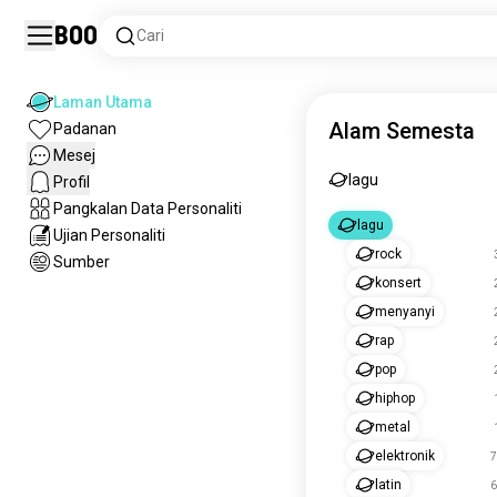
Boo
Cari
Laman Utama
Alam Semesta
Padanan
Mesej
lagu
Profil
Pangkalan Data Personaliti
lagu
Ujian Personaliti
rock
Sumber
konsert
menyanyi
rap
pop
hiphop
metal
elektronik
7
latin
6