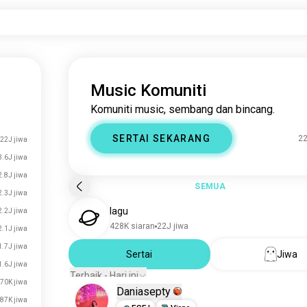
Music Komuniti
Komuniti music, sembang dan bincang.
SERTAI SEKARANG
22
22J jiwa
3.6J jiwa
2.8J jiwa
SEMUA
2.3J jiwa
lagu
2.2J jiwa
428K siaran
22J jiwa
2.1J jiwa
1.7J jiwa
Sertai
Jiwa
1.6J jiwa
Terbaik - Hari ini
70K jiwa
Daniasepty
87K jiwa