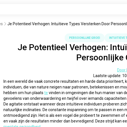
es
Je Potentieel Verhogen: Intuïtieve Types Versterken Door Persoonl
PERSOONLIJKE GROEI
INTUITIEVE 
Je Potentieel Verhogen: Intu
Persoonlijke
Door
Laatste update: 1
In een wereld die vaak concrete resultaten en harde data prioriteert,
individuen, die van nature neigen naar patronen, betekenissen en mogel
hebben om hun plaats 
te
 vinden in omgevingen die hun manier van d
gevoelens van onderwaardering en twijfel over iemands capaciteiten 
De agitatie ontstaat wanneer deze intuïtieve individuen proberen zich a
natuurlijke inclinaties. De constante inspanning om te passen in een 
ontmoedigend zijn. Het is als een vogel die probeert te zwemmen of een
mentale gezondheid
.