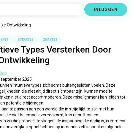
INLOGGEN
ijke Ontwikkeling
TYPES
STERKTES
ZWAKTES
ïtieve Types Versterken Door
 Ontwikkeling
 Boo
0 september 2025
 kunnen intuïtieve types zich soms buitengesloten voelen. Deze 
ijkheden die niet altijd direct zichtbaar zijn, kunnen moeite 
enken niet direct accommoderen. Deze misalignment kan leiden tot 
en potentiële bijdragen.
an te passen aan een wereld die in strijd lijkt te zijn met hun 
mal die niet helemaal overeenkomt, kan uitputtend en 
 vis die probeert te vliegen; de inspanning die nodig is, is immens 
en vaak zijn de resultaten minder dan bevredigend. Deze strijd kan een aanzienlijke impact hebben op iemands zelfrespect en algehele 