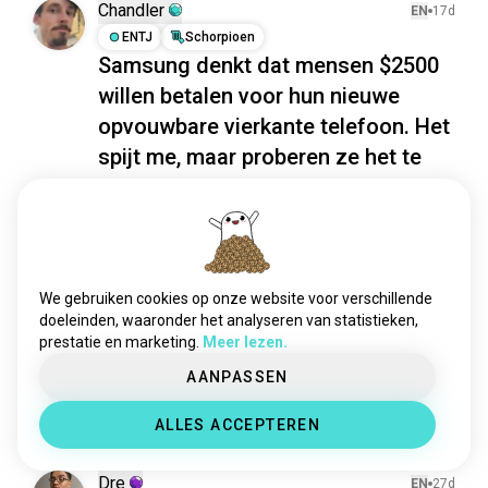
selfcamera
1,2K zielen
Chandler
EN
17d
ps2
996 zielen
ENTJ
Schorpioen
Samsung denkt dat mensen $2500
toetsenbord
717 zielen
willen betalen voor hun nieuwe
camera
663 zielen
mobiel
541 zielen
opvouwbare vierkante telefoon. Het
batterij
493 zielen
spijt me, maar proberen ze het te
telefoon
440 zielen
verkopen? Of proberen ze het te
technoliefhebber
420 zielen
laten falen?
3dprinters
337 zielen
4
4
gameboy
289 zielen
iphone
288 zielen
We gebruiken cookies op onze website voor verschillende
ATANOD
EN
4ma
dingetje
272 zielen
doeleinden, waaronder het analyseren van statistieken,
ENFJ
Stier
prestatie en marketing.
Meer lezen.
vhs
226 zielen
🗣️
cassettes
217 zielen
AANPASSEN
Ik heb meer haha
rc
217 zielen
19
7
ALLES ACCEPTEREN
1/3
mechanischtoetsenbord
216 zielen
dronefpv
198 zielen
Dre
EN
27d
computerhardware
196 zielen