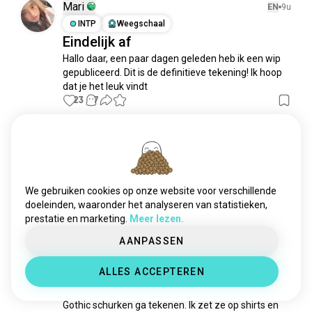
kunstenaar
12K zielen
Mari
EN
9u
kunsten
7,2K zielen
INTP
Weegschaal
Eindelijk af
schrijver
2,7K zielen
Hallo daar, een paar dagen geleden heb ik een wip 
tentoonstelling
1,9K zielen
gepubliceerd. Dit is de definitieve tekening! Ik hoop 
creatiefschrijven
1,7K zielen
dat je het leuk vindt
furrykunst
1,6K zielen
23
7
kunst_en_cultuur
1,1K zielen
artistiek
727 zielen
Reet
11u
eroticart
703 zielen
INFJ
Kreeft
7
8
furryartiest
631 zielen
✨
horrorkunst
439 zielen
We gebruiken cookies op onze website voor verschillende
17
2
kleurrijk
403 zielen
doeleinden, waaronder het analyseren van statistieken,
prestatie en marketing.
Meer lezen.
podiumkunsten
309 zielen
Yaara
naaktkunst
EN
6u
265 zielen
AANPASSEN
INFP
Maagd
6
7
miniatuur
243 zielen
✨ 💜 👓
ALLES ACCEPTEREN
spelkunst
218 zielen
Een vriend stelde voor dat ik schattige magische 
donkere_kunst
196 zielen
Gothic schurken ga tekenen. Ik zet ze op shirts en 
aiart
195 zielen