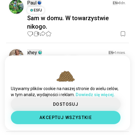
sprzątanie
27 dusz
Paul
EN
8dn.
odgracanie
19 dusz
ESFJ
Sam w domu. W towarzystwie
bałagan
17 dusz
nikogo.
komfortdomu
16 dusz
czysteżycie
1
0
10 dusz
posprzątać
8 dusz
stylwdomu
7 dusz
xhey
EN
1mies.
mojeszczenię
4 dusz
ESFJ
Strzelec
1
2
wiosenne_sprzątanie
2 dusz
Off
dzień dobry
4
0
Używamy plików cookie na naszej stronie do wielu celów,
w tym analiz, wydajności i reklam.
Dowiedz się więcej.
Paul
EN
1mies.
DOSTOSUJ
ESFJ
Zakończono czyszczenie basenu
AKCEPTUJ WSZYSTKIE
1
2