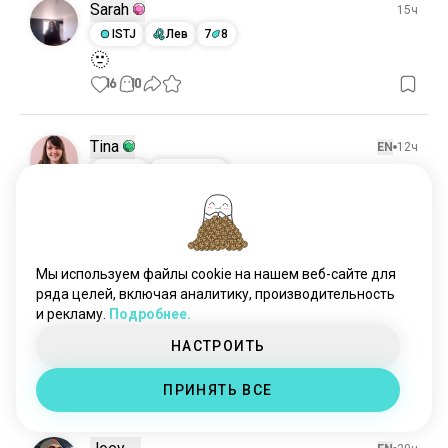
Sarah
15ч
ISTJ
Лев
7
8
🫥
16
10
Tina
EN
12ч
ENFP
Водолей
Недавно украдено ха-ха Но я
думаю, что это гениально :D
16
4
Мы используем файлы cookie на нашем веб-сайте для
ряда целей, включая аналитику, производительность
Stasya
16ч
и рекламу.
Подробнее.
INTJ
Близнецы
2
1
НАСТРОИТЬ
🥴🤣
14
3
ПРИНЯТЬ ВСЕ