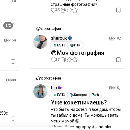
1д
страшные фотографии?
43
6
1/2
фотография
sherouk
EN
10д
EN
15ч
ESTJ
Рак
😎Моя фотография
37
3
фотография
EN
8ч
Lia
EN
15д
ESTJ
Козерог
7
8
Уже кокетничаешь?
Что бы ты ни хотел, я все дам, чтобы 
250с |
ты забыл о доме. Ты можешь звать 
меня мамой 🤪

#trend #photography #lianatalia 