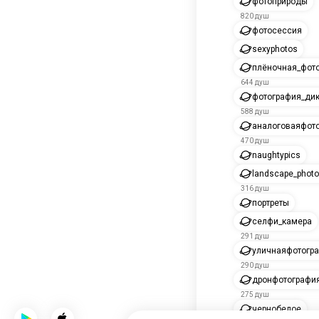
фотоприроды
820 душ
фотосессия
sexyphotos
плёночная_фот
644 душ
фотография_ди
588 душ
аналоговаяфот
470 душ
naughtypics
landscape_photo
316 душ
портреты
селфи_камера
291 душ
уличнаяфотогр
290 душ
дронфотографи
275 душ
чернобелое