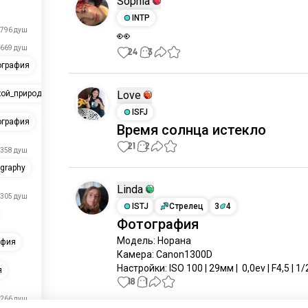
Sophia
INTP
796 душ
👀
669 душ
24
3
ография
Love
кой_природы
ISFJ
ография
Время солнца истекло
21
2
358 душ
graphy
Linda
305 душ
ISTJ
Стрелец
3
4
Фотография
Модель: Норана

афия
Камера: Canon1300D

Настройки: ISO 100 | 29мм |  0,0ev | F4,5 | 1/
я
18
1
266 душ