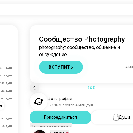
Сообщество Photography
photography: сообщество, общение и
обсуждение.
ВСТУПИТЬ
4 м
 млн душ
 млн душ
тыс. душ
ВСЕ
 тыс. душ
фотография
 тыс. душ
326 тыс. постов
4 млн душ
ия
Присоединиться
Души
 тыс. душ
Лучшие за сегодня
905 душ