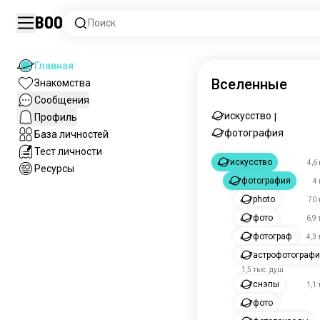
Boo
Поиск
Главная
Вселенные
Знакомства
Сообщения
искусство
Профиль
|
фотография
База личностей
Тест личности
искусство
4,6
Ресурсы
фотография
4
photo
70 
фото
6,9
фотограф
4,3
астрофотограф
1,5 тыс. душ
снэпы
1,1
фото