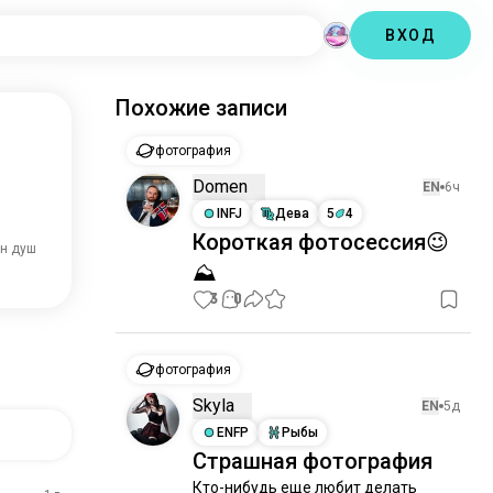
ВХОД
Похожие записи
фотография
Domen
EN
6ч
INFJ
Дева
5
4
Короткая фотосессия😉
лн душ
⛰️
3
0
фотография
Skyla
EN
5д
ENFP
Рыбы
Страшная фотография
Кто-нибудь еще любит делать 