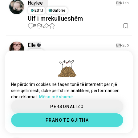
Haylee
EN
1sh
ESTJ
Gaforre
Ulf i mrekullueshëm
19
3
Elle
EN
20o
ISTJ
Yoo-hoo 👋
10
4
Ne përdorim cookies në faqen tonë të internetit për një
Angelo
EN
23o
sërë qëllimesh, duke përfshirë analitikën, performancën
INTJ
Ujori
dhe reklamat.
Mëso më shumë.
Ndoshta kam bërë shumë...
PERSONALIZO
Melon Pan (do të jetë e vështirë ta ha gjithë atë 
vetëm)
PRANO TË GJITHA
6
2