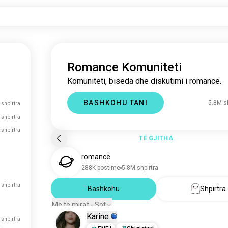
Romance Komuniteti
Komuniteti, biseda dhe diskutimi i romance.
BASHKOHU TANI
5.8M s
shpirtra
 shpirtra
 shpirtra
TË GJITHA
romancë
288K postime
5.8M shpirtra
 shpirtra
Bashkohu
Shpirtra
Më të mirat - Sot
Karine
 shpirtra