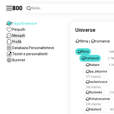
Boo
Kërko
Faqa Kryesore
Universe
Përputh
Mesazh
filma
romancë
Profili
|
Databaza Personaliteteve
filma
16M 
Testet e personalitetit
romancë
5.7M
Burimet
kabare
3.7K
pa_detyrime
577 shpirtra
asilentvoice
365 shpirtra
burleskë
313
fshatnëzemër
209 shpirtra
lalaland
182