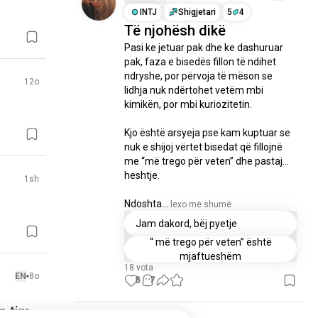
INTJ
Shigjetari
5
4
Të njohësh dikë
Pasi ke jetuar pak dhe ke dashuruar 
pak, faza e bisedës fillon të ndihet 
ndryshe, por përvoja të mëson se 
12o
lidhja nuk ndërtohet vetëm mbi 
kimikën, por mbi kuriozitetin.

Kjo është arsyeja pse kam kuptuar se 
nuk e shijoj vërtet bisedat që fillojnë 
me “më trego për veten” dhe pastaj… 
heshtje.

1sh
Ndoshta...
 lexo më shumë
Jam dakord, bëj pyetje
“ më trego për veten” është
mjaftueshëm
18 vota
EN
8o
8
7
n tim