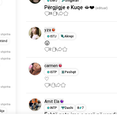
ENFJ
Shigjetari
Përgjigje e Kuqe 🫦❤️
(edituar)
28
3
yza
 shpirtra
ISTJ
Akrepi
ntënd
😛
12
5
 shpirtra
 shpirtra
carmen
ISTP
Peshqit
♡
11
1
 shpirtra
Amit Ela
 shpirtra
INTP
Dashi
8
7
kje
Është nata ime e parë në vendi