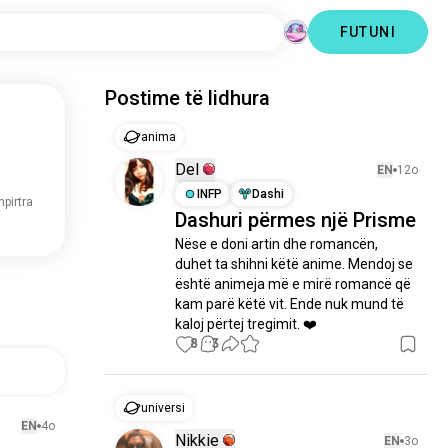
FUTUNI
Postime të lidhura
anima
Del
EN
12o
INFP
Dashi
hpirtra
Dashuri përmes një Prisme
Nëse e doni artin dhe romancën, 
duhet ta shihni këtë anime. Mendoj se 
është animeja më e mirë romancë që 
kam parë këtë vit. Ende nuk mund të 
kaloj përtej tregimit. ❤️
8
3
universi
EN
4o
Nikkie
EN
3o