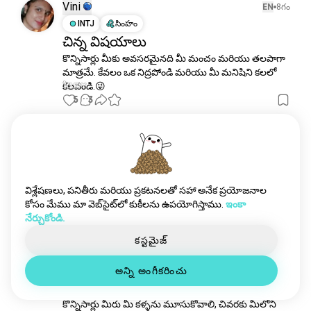
కల్పనప్రపంచం
1.2వే సోల్స్
Vini
EN
8గం
హైలాండర్
967 సోల్స్
INTJ
సింహం
చిన్న విషయాలు
మీపేరు
931 సోల్స్
కొన్నిసార్లు మీకు అవసరమైనది మీ మంచం మరియు తలపాగా 
ఓజ్మాంత్రికుడు
921 సోల్స్
మాత్రమే. కేవలం ఒక నిద్రపోండి మరియు మీ మనిషిని కలలో 
సంధ్యా
827 సోల్స్
కలవండి.😜
స్లిథరిన్
760 సోల్స్
5
3
హఫ్లపఫ్
614 సోల్స్
రేవెన్క్లా
591 సోల్స్
Yohh
EN
15గం
ఉంగరప్రభువు
581 సోల్స్
ESFP
మిధునం
హౌల్_కదిలే_కోట
561 సోల్స్
చాయ
కోరలైన్
498 సోల్స్
విశ్లేషణలు, పనితీరు మరియు ప్రకటనలతో సహా అనేక ప్రయోజనాల
🍃
హాగ్వార్ట్స్
487 సోల్స్
కోసం మేము మా వెబ్‌సైట్‌లో కుకీలను ఉపయోగిస్తాము.
ఇంకా
6
0
నేర్చుకోండి.
nightmarebeforechristmas
466 సోల్స్
భ్రమలు
431 సోల్స్
కస్టమైజ్
Viktor
EN
15గం
పాన్
420 సోల్స్
INTP
కన్యా
6
7
అన్ని అంగీకరించు
గుడ్లగూబ_ఇల్లు
383 సోల్స్
తారలలో కోల్పోయిన
aliceinwonderland
331 సోల్స్
కొన్నిసార్లు మీరు మీ కళ్ళను మూసుకోవాలి, చివరకు మీలోని 
బీటిల్జ్యూస్
326 సోల్స్