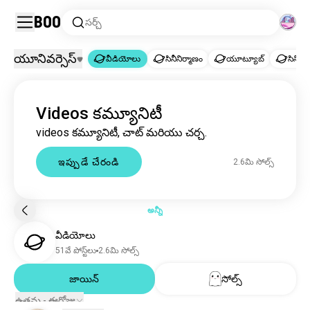
Boo
సర్చ్
యూనివర్సెస్
వీడియోలు
సినీనిర్మాణం
యూట్యూబ్
సినిమ
వీడియోలు
Videos కమ్యూనిటీ
వీడియోలు
2.6మి సోల్స్
videos కమ్యూనిటీ, చాట్ మరియు చర్చ.
సినీనిర్మాణం
260వే సోల్స్
యూట్యూబ్
164వే సోల్స్
ఇప్పుడే చేరండి
2.6మి సోల్స్
సినిమా
79వే సోల్స్
పాడ్కాస్ట్
40వే సోల్స్
సినిమాటోగ్రఫీ
25వే సోల్స్
అన్నీ
వీడియోగ్రఫీ
15వే సోల్స్
వీడియోలు
స్ట్రీమింగ్
6.2వే సోల్స్
51వే పోస్ట్‌లు
2.6మి సోల్స్
కళాసినిమా
723 సోల్స్
సినిమాప్రేమికుడు
జాయిన్
సోల్స్
717 సోల్స్
ప్రత్యామ్నాయసినిమాలు
176 సోల్స్
ఉత్తమ - ఈరోజు